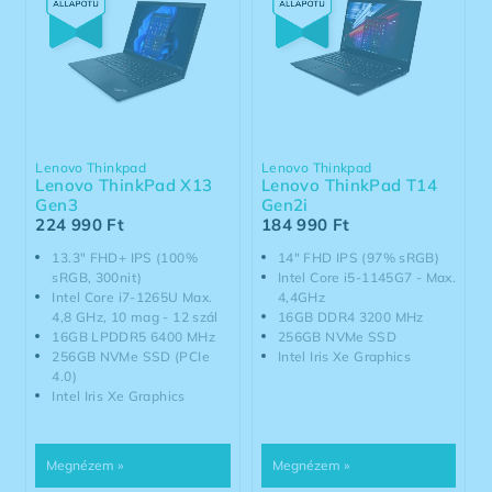
Lenovo Thinkpad
Lenovo Thinkpad
Lenovo ThinkPad X13
Lenovo ThinkPad T14
Gen3
Gen2i
224 990
Ft
184 990
Ft
13.3" FHD+ IPS (100%
14" FHD IPS (97% sRGB)
sRGB, 300nit)
Intel Core i5-1145G7 - Max.
Intel Core i7-1265U Max.
4,4GHz
4,8 GHz, 10 mag - 12 szál
16GB DDR4 3200 MHz
16GB LPDDR5 6400 MHz
256GB NVMe SSD
256GB NVMe SSD (PCIe
Intel Iris Xe Graphics
4.0)
Intel Iris Xe Graphics