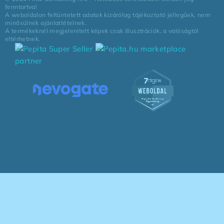
fenntartva!
A weboldalon feltüntetett adatok kizárólag tájékoztató jellegűek, nem
minősülnek ajánlattételnek.
A termékeknél megjelenített képek csak illusztrációk, a valóságtól
eltérhetnek.
marketplace
partner