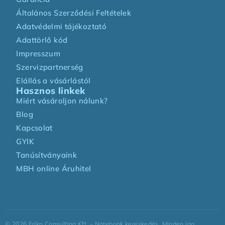
Általános Szerződési Feltételek
Adatvédelmi tájékoztató
Adattörlő kód
Impresszum
Szervizpartnerség
Elállás a vásárlástól
Hasznos linkek
Miért vásároljon nálunk?
Blog
Kapcsolat
GYIK
Tanúsítványaink
MBH online Áruhitel
©
2026
Friko Consulting Kft. – Notebook kereskedés. Minden jog