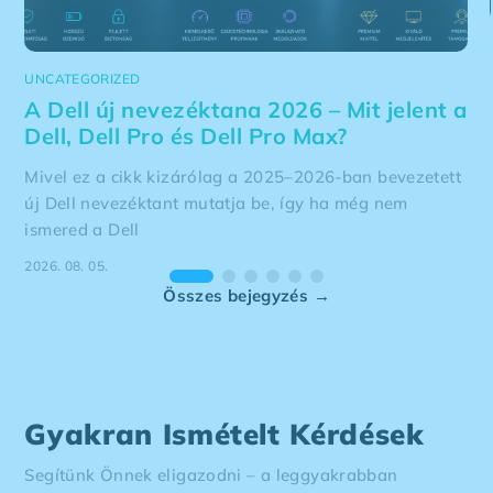
UNCATEGORIZED
A Dell új nevezéktana 2026 – Mit jelent a
Dell, Dell Pro és Dell Pro Max?
Mivel ez a cikk kizárólag a 2025–2026-ban bevezetett
új Dell nevezéktant mutatja be, így ha még nem
ismered a Dell
2026. 08. 05.
Összes bejegyzés →
Gyakran Ismételt Kérdések
Segítünk Önnek eligazodni – a leggyakrabban