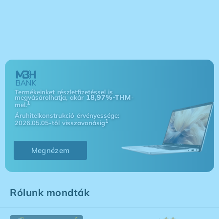
Termékeinket részletfizetéssel is
18,97%-THM
megvásárolhatja, akár
-
1
mel.
Áruhitelkonstrukció érvényessége:
1
2026.05.05-től visszavonásig
Megnézem
Rólunk mondták