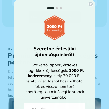
Nem akarok lemaradni →
Szeretne értesülni
B2B ÉRTÉKESÍTÉS
újdonságainkról?
Prémium lehetőségek céges
partnereknek
Szakértői tippek, érdekes
blogcikkek, újdonságok,
2000 Ft
Kiváló állapotú üzleti laptopok, rugalmas
kedvezmény
,
mely 70.000 Ft
feltételekkel. Optimalizált ajánlatok az Ön cégére,
feletti vásárlásnál használható
csapatára szabva, dedikált partneri támogatással a
fel, és vissza nem térő
hosszú távú sikerhez.
lehetőségek a minőségi laptopok
lépjünk kapcsolatba →
univerzumából.
E-mail-cím