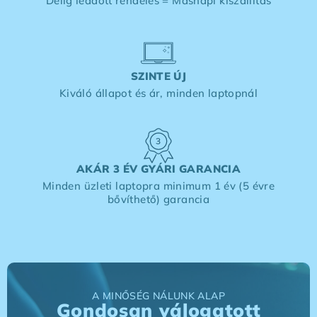
Délig leadott rendelés = Másnapi kiszállítás
SZINTE ÚJ
Kiváló állapot és ár, minden laptopnál
AKÁR 3 ÉV GYÁRI GARANCIA
Minden üzleti laptopra minimum 1 év (5 évre
bővíthető) garancia
A MINŐSÉG NÁLUNK ALAP
Gondosan válogatott