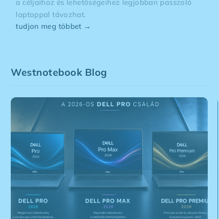
a céljaihoz és lehetőségeihez legjobban passzoló
laptoppal távozhat.
tudjon meg többet →
Westnotebook Blog