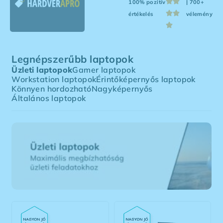
100% pozitív
| 700+
értékelés
vélemény
Legnépszerűbb laptopok
Üzleti laptopok
Gamer laptopok
Workstation laptopok
Érintőképernyős laptopok
Könnyen hordozható
Nagyképernyős
Általános laptopok