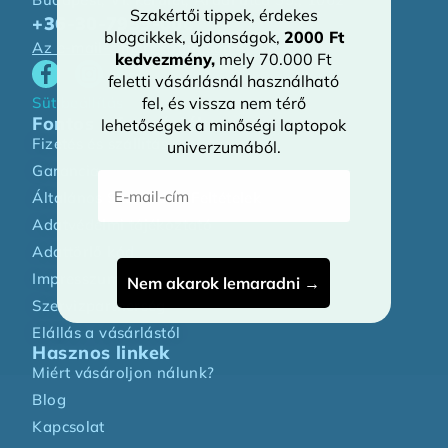
Szakértői tippek, érdekes
+36-30-7939-000
blogcikkek, újdonságok,
2000 Ft
Az e-mail-címért kattintson »
kedvezmény
,
mely 70.000 Ft
feletti vásárlásnál használható
fel, és vissza nem térő
Sütibeállítás
Fontos információk
lehetőségek a minőségi laptopok
Fizetés és szállítás
univerzumából.
Garancia
E-mail-cím
Általános Szerződési Feltételek
Adatvédelmi tájékoztató
Adattörlő kód
Impresszum
Nem akarok lemaradni →
Szervizpartnerség
Elállás a vásárlástól
Hasznos linkek
Miért vásároljon nálunk?
Blog
Kapcsolat