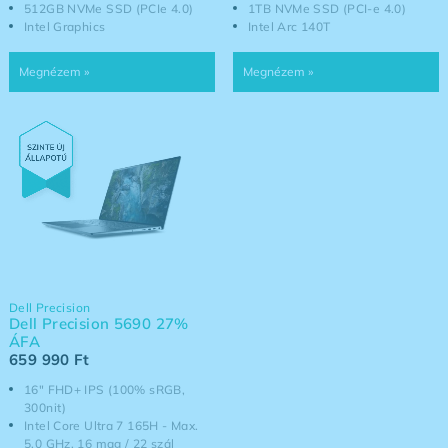
512GB NVMe SSD (PCIe 4.0)
1TB NVMe SSD (PCI-e 4.0)
Intel Graphics
Intel Arc 140T
Dell Precision
Dell Precision 5690 27%
ÁFA
659 990
Ft
16" FHD+ IPS (100% sRGB,
300nit)
Intel Core Ultra 7 165H - Max.
5,0 GHz, 16 mag / 22 szál