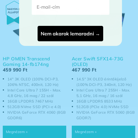
E-mail-cím
Nem akarok lemaradni →
HP OMEN Transcend
Acer Swift SFX14-73G
Gaming 14-fb174ng
(OLED)
459 990
Ft
467 990
Ft
14" 3K OLED (100% DCI-P3,
14.5" 3K OLED érintőkijelző
106% NTSC, 400nit, 120 Hz)
(100% DCI-P3, 340nit, 120 Hz)
Intel Core Ultra 7 155H - Max.
Intel Core Ultra 7 255H - Max.
4,8 GHz, 16 mag / 22 szál
5,1 GHz, 16 mag / 16 szál
16GB LPDDR5 7467 MHz
16GB LPDDR5 8533 MHz
512GB NVme SSD (PCI-e 4.0)
512GB (PCIe 4.0) NVMe SSD
NVIDIA GeForce RTX 4060 (8GB
NVIDIA GeForce RTX 5060 (8GB
GDDR6)
GDDR7)