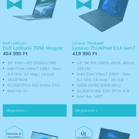
Dell Latitude
Lenovo Thinkpad
Dell Latitude 7650 Magyar
Lenovo ThinkPad E14 Gen7
404 990
Ft
419 990
Ft
16" FHD+ IPS (1920x1200)
14" 3K IPS (100% sRGB, 400nit,
Intel Core Ultra 7 165U - Max.
120 Hz)
4,9 GHz, 12 mag / 14 szál
Intel Core Ultra 7 255H - Max.
16GB RAM
5,1 GHz, 16 mag / 16 szál
512GB (PCIe 4.0) NVMe SSD
16GB DDR5 (5600 MHz)
Intel Iris Xe
512GB NVMe SSD (PCIe 4.0)
Intel Arc 140T