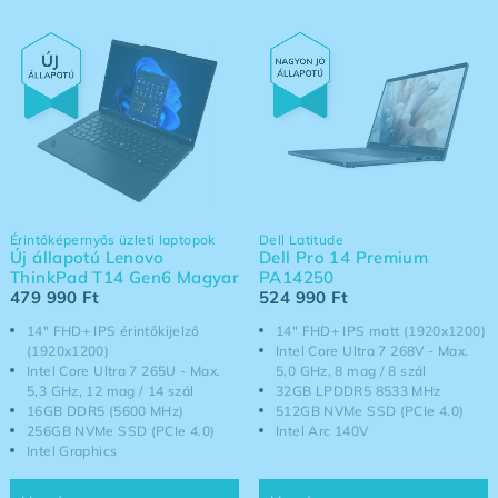
Érintőképernyős üzleti laptopok
Dell Latitude
Új állapotú Lenovo
Dell Pro 14 Premium
ThinkPad T14 Gen6 Magyar
PA14250
479 990
Ft
524 990
Ft
14" FHD+ IPS érintőkijelző
14" FHD+ IPS matt (1920x1200)
(1920x1200)
Intel Core Ultra 7 268V - Max.
Intel Core Ultra 7 265U - Max.
5,0 GHz, 8 mag / 8 szál
5,3 GHz, 12 mag / 14 szál
32GB LPDDR5 8533 MHz
16GB DDR5 (5600 MHz)
512GB NVMe SSD (PCIe 4.0)
256GB NVMe SSD (PCIe 4.0)
Intel Arc 140V
Intel Graphics