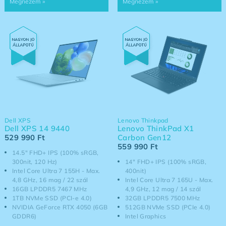
Dell XPS
Lenovo Thinkpad
Dell XPS 14 9440
Lenovo ThinkPad X1
529 990
Ft
Carbon Gen12
559 990
Ft
14.5" FHD+ IPS (100% sRGB,
300nit, 120 Hz)
14" FHD+ IPS (100% sRGB,
Intel Core Ultra 7 155H - Max.
400nit)
4,8 GHz, 16 mag / 22 szál
Intel Core Ultra 7 165U - Max.
16GB LPDDR5 7467 MHz
4,9 GHz, 12 mag / 14 szál
1TB NVMe SSD (PCI-e 4.0)
32GB LPDDR5 7500 MHz
NVIDIA GeForce RTX 4050 (6GB
512GB NVMe SSD (PCIe 4.0)
GDDR6)
Intel Graphics