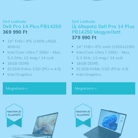
Dell Latitude
Dell Latitude
Dell Pro 14 Plus PB14250
Új állapotú Dell Pro 14 Plus
369 990
Ft
PB14250 Magyarított
379 990
Ft
14" FHD+ IPS (100% sRGB,
400nit)
14" FHD+ IPS matt (1920x1200)
Intel Core Ultra 7 265U - Max.
Intel Core Ultra 7 265U - Max.
5,3 GHz, 12 mag / 14 szál
5,3 GHz, 12 mag / 14 szál
16GB DDR5
16GB DDR5
512GB NVme SSD (PCI-e 4.0)
512GB NVMe SSD (PCIe 4.0)
Intel Graphics
Intel Graphics