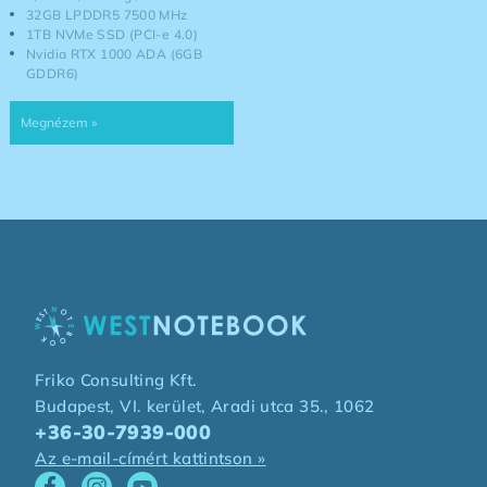
32GB LPDDR5 7500 MHz
1TB NVMe SSD (PCI-e 4.0)
Nvidia RTX 1000 ADA (6GB
GDDR6)
Friko Consulting Kft.
Budapest, VI. kerület, Aradi utca 35., 1062
+36-30-7939-000
Az e-mail-címért kattintson »