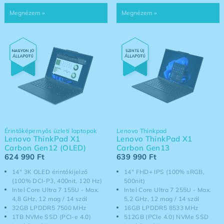
Érintőképernyős üzleti laptopok
Lenovo Thinkpad
Lenovo ThinkPad X1
Lenovo ThinkPad X1
Carbon Gen12 (OLED)
Carbon Gen13
624 990
Ft
639 990
Ft
14" 3K OLED érintőkijelző
14" FHD+ IPS (100% sRGB,
(100% DCI-P3, 400nit, 120 Hz)
500nit)
Intel Core Ultra 7 155U - Max.
Intel Core Ultra 7 255U - Max.
4,8 GHz, 12 mag / 14 szál
5,2 GHz, 12 mag / 14 szál
32GB LPDDR5 7500 MHz
16GB LPDDR5 8533 MHz
1TB NVMe SSD (PCI-e 4.0)
512GB (PCIe 4.0) NVMe SSD