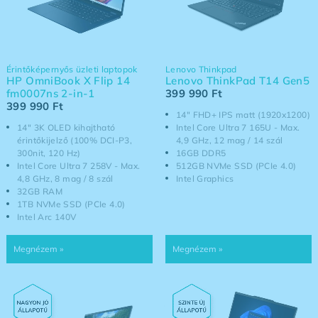
Érintőképernyős üzleti laptopok
Lenovo Thinkpad
HP OmniBook X Flip 14
Lenovo ThinkPad T14 Gen5
fm0007ns 2-in-1
399 990
Ft
399 990
Ft
14" FHD+ IPS matt (1920x1200)
14" 3K OLED kihajtható
Intel Core Ultra 7 165U - Max.
érintőkijelző (100% DCI-P3,
4,9 GHz, 12 mag / 14 szál
300nit, 120 Hz)
16GB DDR5
Intel Core Ultra 7 258V - Max.
512GB NVMe SSD (PCIe 4.0)
4,8 GHz, 8 mag / 8 szál
Intel Graphics
32GB RAM
1TB NVMe SSD (PCIe 4.0)
Intel Arc 140V