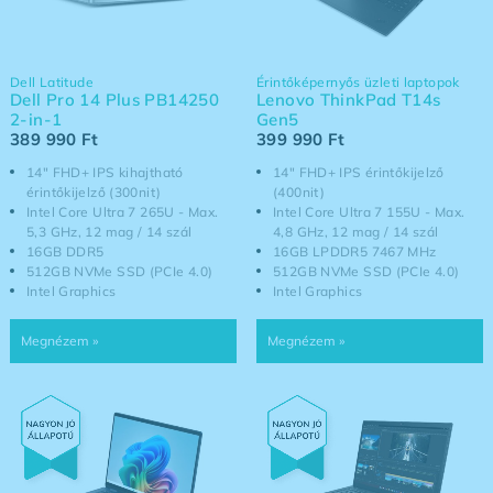
Dell Latitude
Érintőképernyős üzleti laptopok
Dell Pro 14 Plus PB14250
Lenovo ThinkPad T14s
2-in-1
Gen5
389 990
Ft
399 990
Ft
14" FHD+ IPS kihajtható
14" FHD+ IPS érintőkijelző
érintőkijelző (300nit)
(400nit)
Intel Core Ultra 7 265U - Max.
Intel Core Ultra 7 155U - Max.
5,3 GHz, 12 mag / 14 szál
4,8 GHz, 12 mag / 14 szál
16GB DDR5
16GB LPDDR5 7467 MHz
512GB NVMe SSD (PCIe 4.0)
512GB NVMe SSD (PCIe 4.0)
Intel Graphics
Intel Graphics