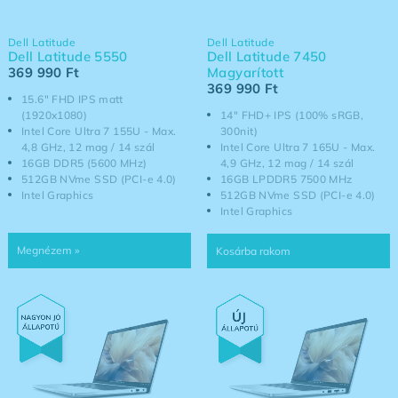
Dell Latitude
Dell Latitude
Dell Latitude 5550
Dell Latitude 7450
369 990
Ft
Magyarított
369 990
Ft
15.6" FHD IPS matt
(1920x1080)
14" FHD+ IPS (100% sRGB,
Intel Core Ultra 7 155U - Max.
300nit)
4,8 GHz, 12 mag / 14 szál
Intel Core Ultra 7 165U - Max.
16GB DDR5 (5600 MHz)
4,9 GHz, 12 mag / 14 szál
512GB NVme SSD (PCI-e 4.0)
16GB LPDDR5 7500 MHz
Intel Graphics
512GB NVme SSD (PCI-e 4.0)
Intel Graphics
Kosárba rakom