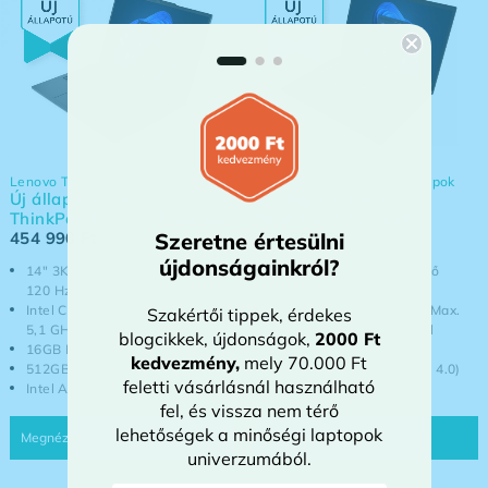
Lenovo Thinkpad
Érintőképernyős üzleti laptopok
Új állapotú Lenovo
Új állapotú Lenovo
ThinkPad E14 Gen7 Magyar
ThinkPad T14 Gen6
454 990
Ft
454 990
Ft
Szeretne értesülni
újdonságainkról?
14" 3K IPS (100% sRGB, 400nit,
14" FHD+ IPS érintőkijelző
120 Hz)
(1920x1200)
Intel Core Ultra 7 255H - Max.
Intel Core Ultra 7 265U - Max.
Szakértői tippek, érdekes
5,1 GHz, 16 mag / 16 szál
5,3 GHz, 12 mag / 14 szál
blogcikkek, újdonságok,
2000 Ft
16GB DDR5 (5600 MHz)
16GB DDR5 (5600 MHz)
kedvezmény
,
mely 70.000 Ft
512GB NVMe SSD (PCIe 4.0)
512GB NVme SSD (PCI-e 4.0)
feletti vásárlásnál használható
Intel Arc 140T
Intel Graphics
fel, és vissza nem térő
lehetőségek a minőségi laptopok
univerzumából.