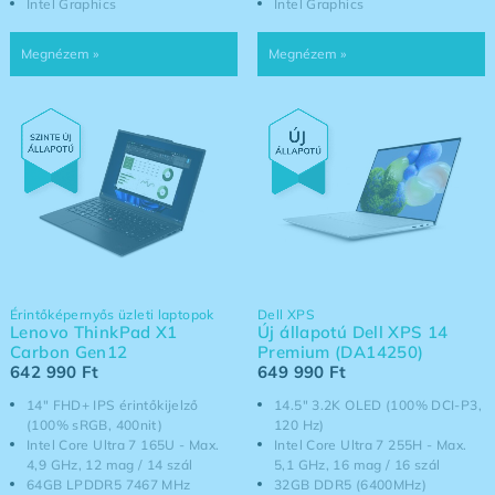
Intel Graphics
Intel Graphics
Érintőképernyős üzleti laptopok
Dell XPS
Lenovo ThinkPad X1
Új állapotú Dell XPS 14
Carbon Gen12
Premium (DA14250)
642 990
Ft
649 990
Ft
14" FHD+ IPS érintőkijelző
14.5" 3.2K OLED (100% DCI-P3,
(100% sRGB, 400nit)
120 Hz)
Intel Core Ultra 7 165U - Max.
Intel Core Ultra 7 255H - Max.
4,9 GHz, 12 mag / 14 szál
5,1 GHz, 16 mag / 16 szál
64GB LPDDR5 7467 MHz
32GB DDR5 (6400MHz)