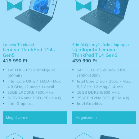
Lenovo Thinkpad
Érintőképernyős üzleti laptopok
Lenovo ThinkPad T14s
Új állapotú Lenovo
Gen5
ThinkPad T14 Gen6
419 990
Ft
439 990
Ft
14" FHD+ IPS érintőkijelző
14" FHD+ IPS érintőkijelző
(400nit)
(1920x1200)
Intel Core Ultra 7 165U - Max.
Intel Core Ultra 7 265U - Max.
4,9 GHz, 12 mag / 14 szál
5,3 GHz, 12 mag / 14 szál
32GB LPDDR5 7500 MHz
16GB DDR5 (5600 MHz)
512GB NVme SSD (PCI-e 4.0)
256GB NVMe SSD (PCIe 4.0)
Intel Graphics
Intel Graphics