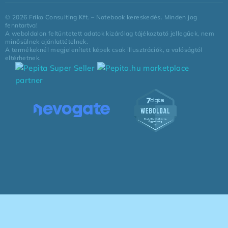
©
2026
Friko Consulting Kft. – Notebook kereskedés. Minden jog
fenntartva!
A weboldalon feltüntetett adatok kizárólag tájékoztató jellegűek, nem
minősülnek ajánlattételnek.
A termékeknél megjelenített képek csak illusztrációk, a valóságtól
eltérhetnek.
marketplace
partner