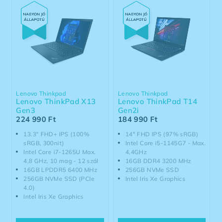
Lenovo Thinkpad
Lenovo Thinkpad
Lenovo ThinkPad X13
Lenovo ThinkPad T14
Gen3
Gen2i
224 990
Ft
184 990
Ft
13.3" FHD+ IPS (100%
14" FHD IPS (97% sRGB)
sRGB, 300nit)
Intel Core i5-1145G7 - Max.
Intel Core i7-1265U Max.
4,4GHz
4,8 GHz, 10 mag - 12 szál
16GB DDR4 3200 MHz
16GB LPDDR5 6400 MHz
256GB NVMe SSD
256GB NVMe SSD (PCIe
Intel Iris Xe Graphics
4.0)
Intel Iris Xe Graphics