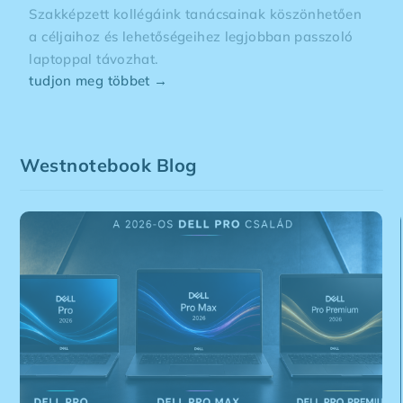
Szakképzett kollégáink tanácsainak köszönhetően
a céljaihoz és lehetőségeihez legjobban passzoló
laptoppal távozhat.
tudjon meg többet →
Westnotebook Blog