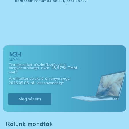
kompromisszumok nélkül, profiknak.
Termékeinket részletfizetéssel is
18,97%-THM
megvásárolhatja, akár
-
1
mel.
Áruhitelkonstrukció érvényessége:
1
2026.05.05-től visszavonásig
Megnézem
Rólunk mondták