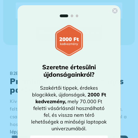
E-mail-cím
Nem akarok lemaradni →
Szeretne értesülni
újdonságainkról?
B2B ÉRTÉKESÍTÉS
Prémium lehetőségek céges
Szakértői tippek, érdekes
partnereknek
blogcikkek, újdonságok,
2000 Ft
kedvezmény
,
mely 70.000 Ft
Kiváló állapotú üzleti laptopok, rugalmas
feletti vásárlásnál használható
feltételekkel. Optimalizált ajánlatok az Ön cégére,
fel, és vissza nem térő
csapatára szabva, dedikált partneri támogatással a
lehetőségek a minőségi laptopok
hosszú távú sikerhez.
univerzumából.
lépjünk kapcsolatba →
E-mail-cím