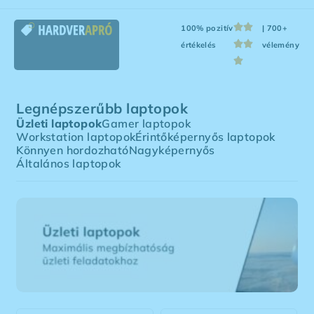
100% pozitív
| 700+
értékelés
vélemény
Legnépszerűbb laptopok
Üzleti laptopok
Gamer laptopok
Workstation laptopok
Érintőképernyős laptopok
Könnyen hordozható
Nagyképernyős
Általános laptopok