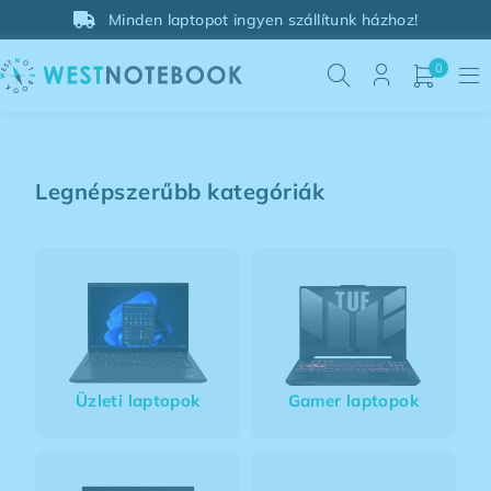
Minden laptopot ingyen szállítunk házhoz!
0
Legnépszerűbb kategóriák
Üzleti laptopok
Gamer laptopok