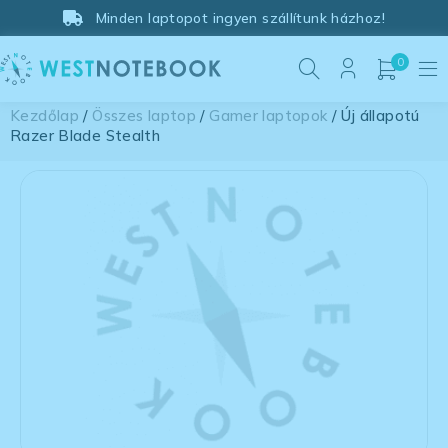
Minden laptopot ingyen szállítunk házhoz!
0
Kezdőlap
/
Összes laptop
/
Gamer laptopok
/ Új állapotú
Razer Blade Stealth