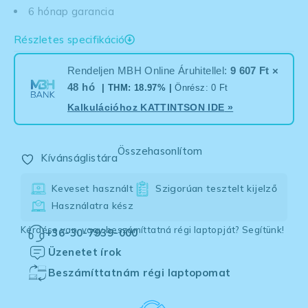
6 hónap garancia
Részletes specifikáció
Rendeljen MBH Online Áruhitellel:
9 607 Ft ×
48 hó
| THM: 18.97% |
Önrész: 0 Ft
Kalkulációhoz
KATTINTSON IDE
»
Összehasonlítom
Kívánságlistára
Keveset használt
Szigorúan tesztelt kijelző
Használatra kész
Kérdése van, vagy beszámíttatná régi laptopját? Segítünk!
+36-30-7939-000
Üzenetet írok
Beszámíttatnám régi laptopomat