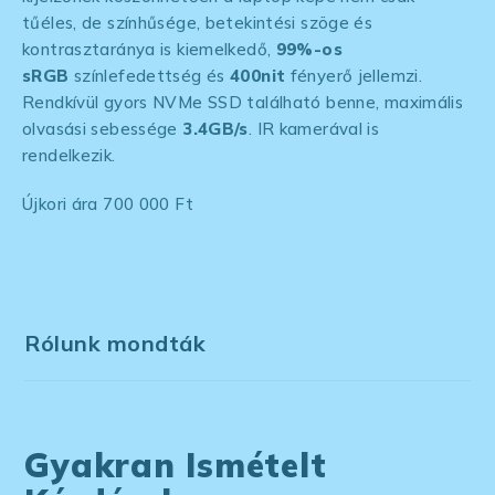
tűéles, de színhűsége, betekintési szöge és
kontrasztaránya is kiemelkedő,
99%-os
sRGB
színlefedettség és
400nit
fényerő jellemzi.
Rendkívül gyors NVMe SSD található benne, maximális
olvasási sebessége
3.4GB/s
. IR kamerával is
rendelkezik.
Újkori ára 700 000 Ft
Rólunk mondták
Gyakran Ismételt