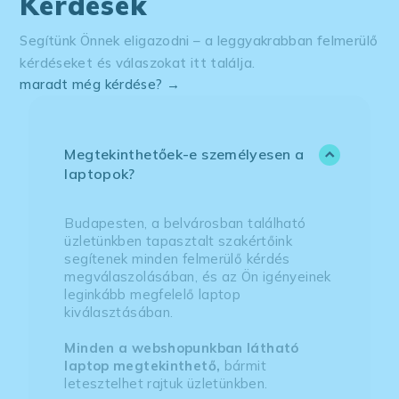
Kérdések
Segítünk Önnek eligazodni – a leggyakrabban felmerülő
kérdéseket és válaszokat itt találja.
maradt még kérdése? →
Megtekinthetőek-e személyesen a
laptopok?
Budapesten, a belvárosban található
üzletünkben tapasztalt szakértőink
segítenek minden felmerülő kérdés
megválaszolásában, és az Ön igényeinek
leginkább megfelelő laptop
kiválasztásában.
Minden a webshopunkban látható
laptop megtekinthető,
bármit
letesztelhet rajtuk üzletünkben.