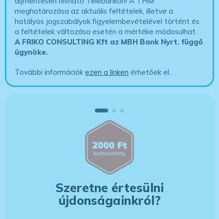
díjmentesen hívható Telebankon! A THM
meghatározása az aktuális feltételek, illetve a
hatályos jogszabályok figyelembevételével történt és
a feltételek változása esetén a mértéke módosulhat.
A FRIKO CONSULTING Kft az MBH Bank Nyrt. függő
ügynöke
.
További információk
ezen a linken
érhetőek el.
Szeretne értesülni
újdonságainkról?