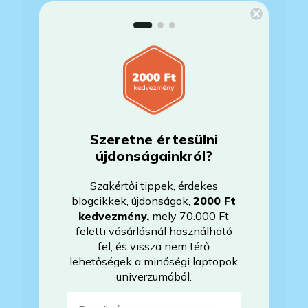
Mikor vehetem át a rendelésem, ha
esetleg bővítést is kértem?
Mikor kapom meg a házhoz
szállítással megrendelt
termékemet?
Szeretne értesülni
újdonságainkról?
Milyen szoftverek vannak előre
telepítve a laptopra?
Szakértői tippek, érdekes
blogcikkek, újdonságok,
2000 Ft
kedvezmény
,
mely 70.000 Ft
Mit jelent, hogy magyar/magyar
feletti vásárlásnál használható
kiosztású európai/külföldi kiosztású
fel, és vissza nem térő
a billentyűzet?
lehetőségek a minőségi laptopok
univerzumából.
E-mail-cím
Bankkártyával tudok Önöknél