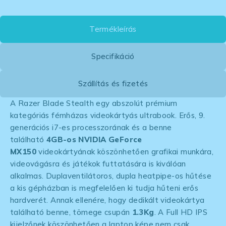
Termékleírás
Specifikáció
Szállítás és fizetés
A Razer Blade Stealth egy abszolút prémium
kategóriás fémházas videokártyás ultrabook. Erős, 9.
generációs i7-es processzorának és a benne
található
4GB-os NVIDIA GeForce
MX150
videokártyának köszönhetően grafikai munkára,
videovágásra és játékok futtatására is kiválóan
alkalmas. Duplaventilátoros, dupla heatpipe-os hűtése
a kis gépházban is megfelelően ki tudja hűteni erős
hardverét. Annak ellenére, hogy dedikált videokártya
található benne, tömege csupán
1.3Kg
. A Full HD IPS
kijelzőnek köszönhetően a laptop képe nem csak