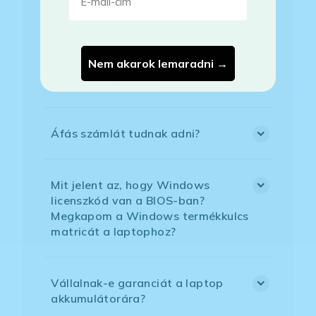
fizetni?
Nem akarok lemaradni →
Hogyan tudom megrendelni a
kiszemelt laptopot?
Áfás számlát tudnak adni?
Mit jelent az, hogy Windows
licenszkód van a BIOS-ban?
Megkapom a Windows termékkulcs
matricát a laptophoz?
Vállalnak-e garanciát a laptop
akkumulátorára?