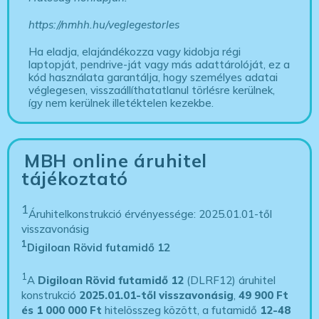
https://nmhh.hu/veglegestorles
Ha eladja, elajándékozza vagy kidobja régi
laptopját, pendrive-ját vagy más adattárolóját, ez a
kód használata garantálja, hogy személyes adatai
véglegesen, visszaállíthatatlanul törlésre kerülnek,
így nem kerülnek illetéktelen kezekbe.
MBH online áruhitel
tájékoztató
1
Áruhitelkonstrukció érvényessége: 2025.01.01-től
visszavonásig
1
Digiloan Rövid futamidő 12
1
A
Digiloan Rövid futamidő 12
(DLRF12) áruhitel
konstrukció
2025.01.01-től visszavonásig
,
49 900 Ft
és 1 000 000 Ft
hitelösszeg között, a futamidő
12-48