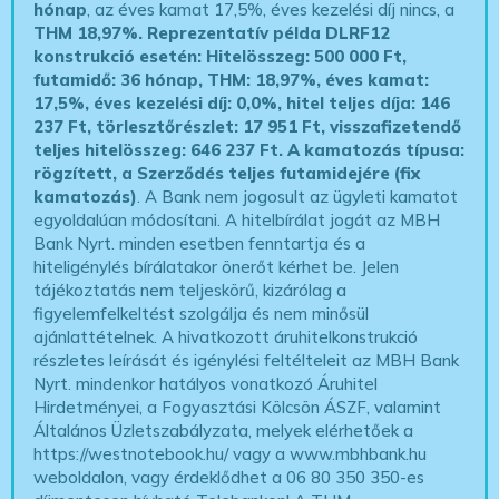
hónap
, az éves kamat 17,5%, éves kezelési díj nincs, a
THM 18,97%.
Reprezentatív példa DLRF12
konstrukció esetén: Hitelösszeg: 500 000 Ft,
futamidő: 36 hónap, THM: 18,97%, éves kamat:
17,5%, éves kezelési díj: 0,0%, hitel teljes díja: 146
237 Ft, törlesztőrészlet: 17 951 Ft, visszafizetendő
teljes hitelösszeg: 646 237 Ft.
A kamatozás típusa:
rögzített, a Szerződés teljes futamidejére (fix
kamatozás)
. A Bank nem jogosult az ügyleti kamatot
egyoldalúan módosítani. A hitelbírálat jogát az MBH
Bank Nyrt. minden esetben fenntartja és a
hiteligénylés bírálatakor önerőt kérhet be. Jelen
tájékoztatás nem teljeskörű, kizárólag a
figyelemfelkeltést szolgálja és nem minősül
ajánlattételnek. A hivatkozott áruhitelkonstrukció
részletes leírását és igénylési feltélteleit az MBH Bank
Nyrt. mindenkor hatályos vonatkozó Áruhitel
Hirdetményei, a Fogyasztási Kölcsön ÁSZF, valamint
Általános Üzletszabályzata, melyek elérhetőek a
https://westnotebook.hu/
vagy a www.mbhbank.hu
weboldalon, vagy érdeklődhet a 06 80 350 350-es