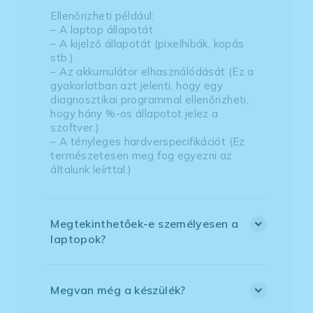
Ellenőrizheti például:
– A laptop állapotát
– A kijelző állapotát (pixelhibák, kopás
stb.)
– Az akkumulátor elhasználódását (Ez a
gyakorlatban azt jelenti, hogy egy
diagnosztikai programmal ellenőrizheti,
hogy hány %-os állapotot jelez a
szoftver.)
– A tényleges hardverspecifikációt (Ez
természetesen meg fog egyezni az
általunk leírttal.)
Megtekinthetőek-e személyesen a
laptopok?
Megvan még a készülék?