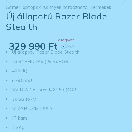
Gamer laptopok
,
Könnyen hordozható
,
Termékek
Új állapotú Razer Blade
Stealth
elfogyott
329 990
Ft
ÁFA
i
Új állapotú Razer Blade Stealth
13.3" FHD IPS (99%sRGB
400nit)
i7-8565U
NVIDIA GeForce MX150 (4GB)
16GB RAM
512GB NVMe SSD
IR kam
1.3Kg