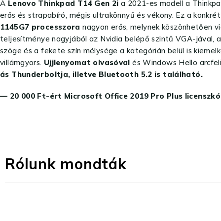
A
Lenovo Thinkpad T14
Gen 2i
a 2021-es modell a Thinkpa
erős és strapabíró, mégis ultrakönnyű és vékony. Ez a konkré
1145G7 processzora
nagyon erős, melynek köszönhetően vid
teljesítménye nagyjából az Nvidia belépő szintű VGA-jával,
szöge és a fekete szín mélysége a kategórián belül is kieme
villámgyors.
Ujjlenyomat olvasóval
és Windows Hello arcfe
ás Thunderboltja, illetve Bluetooth 5.2 is található.
— 20 000 Ft-ért Microsoft Office 2019 Pro Plus licensz
Rólunk mondták