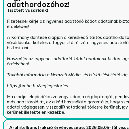
adathordozóhoz!
Tisztelt vásárlónk!
Fizetésnél kérje az ingyenes adattörlő kódot adatainak biz
érdekében!
A Kormány döntése alapján a kereskedő tartós adathordoz
vásárlásakor köteles a fogyasztó részére ingyenes adattörl
biztosítani.
Használja az ingyenes adattörlő kódot adatainak biztonság
érdekében!
További információ a Nemzeti Média- és Hírközlési Hatóság
https://nmhh.hu/veglegestorles
Ha eladja, elajándékozza vagy kidobja régi laptopját, pendri
más adattárolóját, ez a kód használata garantálja, hogy sz
adatai véglegesen, visszaállíthatatlanul törlésre kerülnek, íg
kerülnek illetéktelen kezekbe.
1
Áruhitelkonstrukció érvényessége: 2026.05.05-től viss