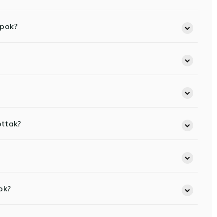
opok?
ottak?
ok?