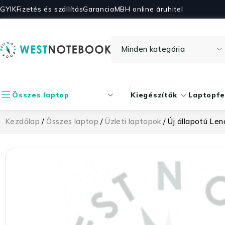
GYIK
Fizetés és szállítás
Garancia
MBH online áruhitel
Összes laptop
Kiegészítők
Laptopfe
Kezdőlap
/
Összes laptop
/
Üzleti laptopok
/ Új állapotú Le