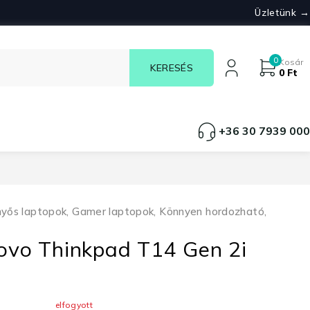
Üzletünk →
0
Kosár
0
Ft
+36 30 7939 000
nyős laptopok
,
Gamer laptopok
,
Könnyen hordozható
,
novo Thinkpad T14 Gen 2i
elfogyott