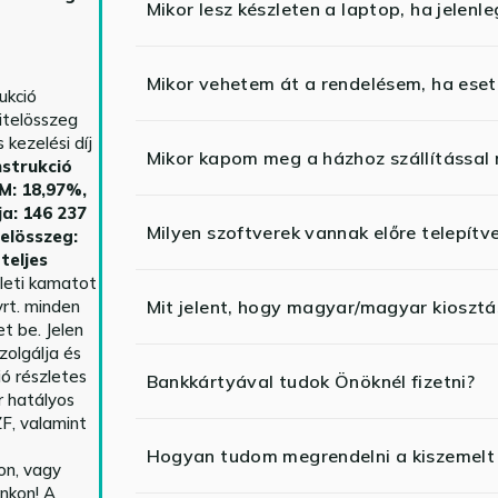
Mikor lesz készleten a laptop, ha jelenl
Mikor vehetem át a rendelésem, ha esetl
ukció
itelösszeg
kezelési díj
Mikor kapom meg a házhoz szállítással
strukció
HM: 18,97%,
ja: 146 237
Milyen szoftverek vannak előre telepítv
telösszeg:
teljes
yleti kamatot
rt. minden
Mit jelent, hogy magyar/magyar kiosztás
t be. Jelen
zolgálja és
ió részletes
Bankkártyával tudok Önöknél fizetni?
r hatályos
F, valamint
Hogyan tudom megrendelni a kiszemelt
n, vagy
nkon! A