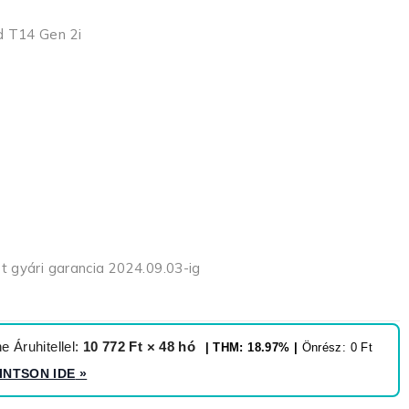
d T14 Gen 2i
et gyári garancia 2024.09.03-ig
 Áruhitellel:
10 772 Ft × 48 hó
| THM: 18.97% |
Önrész: 0 Ft
INTSON IDE
»