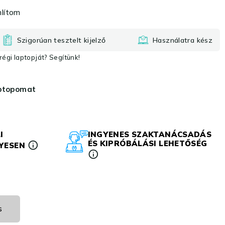
lítom
Szigorúan tesztelt kijelző
Használatra kész
égi laptopját? Segítünk!
aptopomat
I
INGYENES SZAKTANÁCSADÁS
ÉS KIPRÓBÁLÁSI LEHETŐSÉG
LYESEN
s