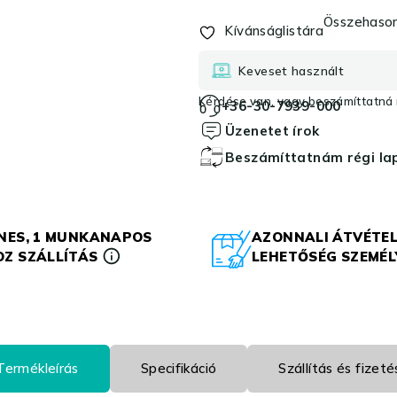
Összehason
Kívánságlistára
Keveset használt
Kérdése van, vagy beszámíttatná r
+36-30-7939-000
Üzenetet írok
Beszámíttatnám régi l
NES, 1 MUNKANAPOS
AZONNALI ÁTVÉTEL
Z SZÁLLÍTÁS
LEHETŐSÉG SZEMÉ
Termékleírás
Specifikáció
Szállítás és fizeté