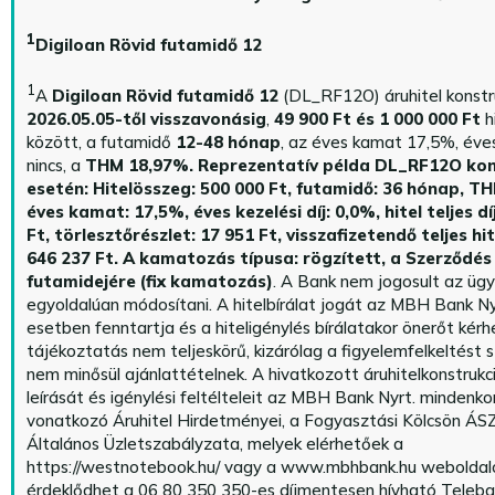
1
Digiloan Rövid futamidő 12
1
A
Digiloan Rövid futamidő 12
(DL_RF12O) áruhitel konstr
2026.05.05-től visszavonásig
,
49 900 Ft és 1 000 000 Ft
h
között, a futamidő
12-48 hónap
, az éves kamat 17,5%, éves 
nincs, a
THM 18,97%.
Reprezentatív példa DL_RF12O kon
esetén: Hitelösszeg: 500 000 Ft, futamidő: 36 hónap, T
éves kamat: 17,5%, éves kezelési díj: 0,0%, hitel teljes dí
Ft, törlesztőrészlet: 17 951 Ft, visszafizetendő teljes hi
646 237 Ft.
A kamatozás típusa: rögzített, a Szerződés 
futamidejére (fix kamatozás)
. A Bank nem jogosult az üg
egyoldalúan módosítani. A hitelbírálat jogát az MBH Bank Ny
esetben fenntartja és a hiteligénylés bírálatakor önerőt kérhe
tájékoztatás nem teljeskörű, kizárólag a figyelemfelkeltést s
nem minősül ajánlattételnek. A hivatkozott áruhitelkonstrukc
leírását és igénylési feltélteleit az MBH Bank Nyrt. mindenko
vonatkozó Áruhitel Hirdetményei, a Fogyasztási Kölcsön ÁSZ
Általános Üzletszabályzata, melyek elérhetőek a
https://westnotebook.hu/
vagy a www.mbhbank.hu weboldalo
érdeklődhet a 06 80 350 350-es díjmentesen hívható Teleba