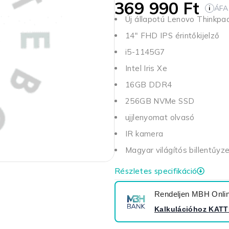
369 990
Ft
ÁFA
i
Új állapotú Lenovo Thinkpa
14" FHD IPS érintőkijelző
i5-1145G7
Intel Iris Xe
16GB DDR4
256GB NVMe SSD
ujjlenyomat olvasó
IR kamera
Magyar világítós billentűyz
Részletes specifikáció
Rendeljen MBH Online
Kalkulációhoz
KATT