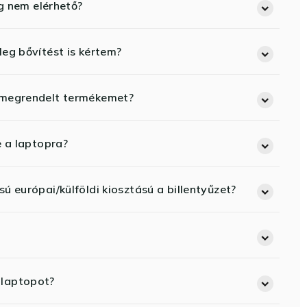
eg nem elérhető?
eg bővítést is kértem?
 megrendelt termékemet?
e a laptopra?
ú európai/külföldi kiosztású a billentyűzet?
 laptopot?