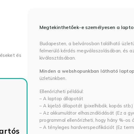
Megtekinthetőek-e személyesen a lapt
Budapesten, a belvárosban található üzlet
felmerülő kérdés megválaszolásában, és az
déseket és
kiválasztásában.
Minden a webshopunkban látható lapto
üzletünkben.
Ellenőrizheti például:
– A laptop állapotát
– A kijelző állapotát (pixelhibák, kopás stb.)
– Az akkumulátor elhasználódását (Ez a gya
programmal ellenőrizheti, hogy hány %-os ál
– A tényleges hardverspecifikációt (Ez term
artós