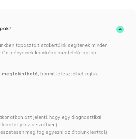
opok?
ünkben tapasztalt szakértőink segítenek minden
 Ön igényeinek leginkább megfelelő laptop
p megtekinthető,
bármit letesztelhet rajtuk
korlatban azt jelenti, hogy egy diagnosztikai
lapotot jelez a szoftver.)
észetesen meg fog egyezni az általunk leírttal.)