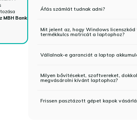
s
Áfás számlát tudnak adni?
ltozása
az MBH Bank
Mit jelent az, hogy Windows licenszk
termékkulcs matricát a laptophoz?
Vállalnak-e garanciát a laptop akkumul
Milyen bővítéseket, szoftvereket, dokko
megvásárolni kívánt laptophoz?
Frissen pasztázott gépet kapok vásárlá