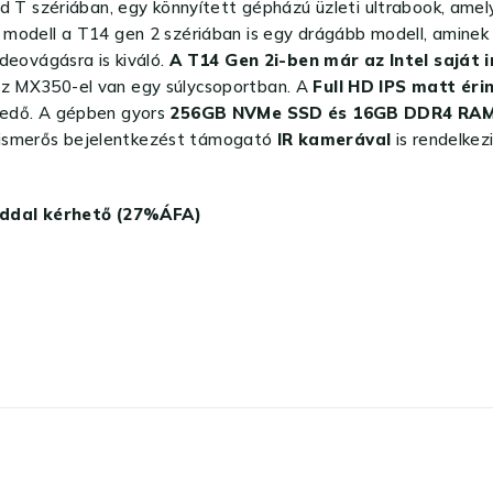
d T szériában, egy könnyített gépházú üzleti ultrabook, ame
t modell a T14 gen 2 szériában is egy drágább modell, aminek
eovágásra is kiváló.
A T14 Gen 2i-ben már az Intel saját i
 az MX350-el van egy súlycsoportban. A
Full HD IPS matt éri
lkedő. A gépben gyors
256GB NVMe SSD és 16GB DDR4 RA
lismerős bejelentkezést támogató
IR kamerával
is rendelkez
kóddal kérhető (27%ÁFA)