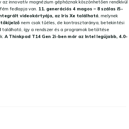
ly az innovatív magnézium gépháznak köszönhetően rendkívül
 fém fedlapja van.
11. generációs 4 magos – 8 szálas i5-
ntegrált videokártyája, az Iris Xe található
, melynek
ntők
ijelző
nem csak tűéles, de kontrasztaránya, betekintési
M
található, így a rendszer és a programok betöltése
ik.
A Thinkpad T14 Gen 2i-ben már az Intel legújabb, 4.0-