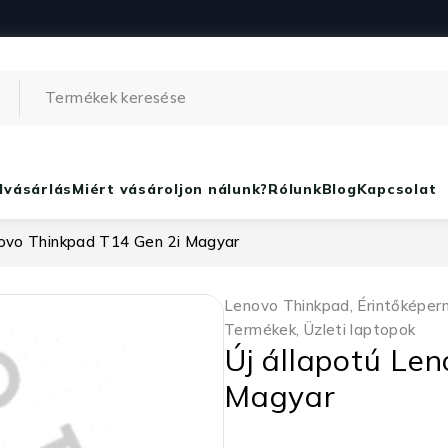
lvásárlás
Miért vásároljon nálunk?
Rólunk
Blog
Kapcsolat
novo Thinkpad T14 Gen 2i Magyar
Lenovo Thinkpad
,
Érintőképer
Termékek
,
Üzleti laptopok
Új állapotú Le
Magyar