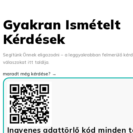
Gyakran Ismételt
Kérdések
Segítünk Önnek eligazodni – a leggyakrabban felmerülő kér
válaszokat itt találja.
maradt még kérdése? →
Ingyenes adattörlő kód minden t