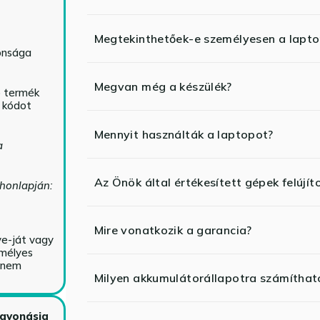
Megtekinthetőek-e személyesen a lapt
tonsága
Megvan még a készülék?
ó termék
ő kódot
Mennyit használták a laptopot?
a
Az Önök által értékesített gépek felújít
 honlapján:
Mire vonatkozik a garancia?
ve-ját vagy
emélyes
y nem
Milyen akkumulátorállapotra számíthat
zavonásig