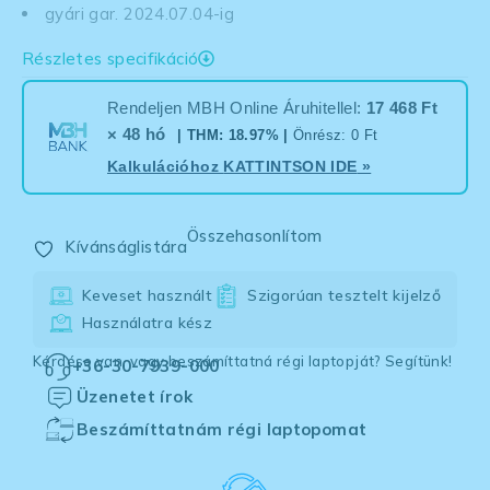
gyári gar. 2024.07.04-ig
Részletes specifikáció
Rendeljen MBH Online Áruhitellel:
17 468 Ft
× 48 hó
| THM: 18.97% |
Önrész: 0 Ft
Kalkulációhoz
KATTINTSON IDE
»
Összehasonlítom
Kívánságlistára
Keveset használt
Szigorúan tesztelt kijelző
Használatra kész
Kérdése van, vagy beszámíttatná régi laptopját? Segítünk!
+36-30-7939-000
Üzenetet írok
Beszámíttatnám régi laptopomat