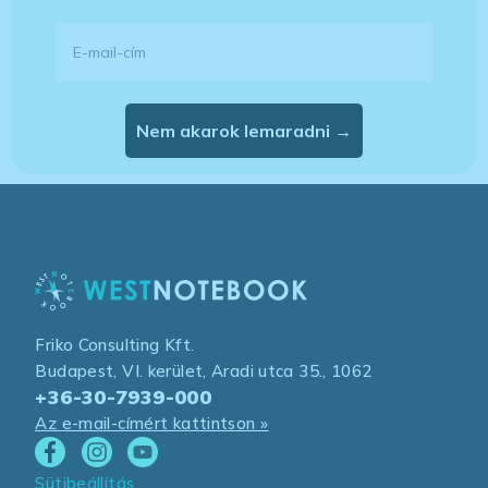
E-mail-cím
Nem akarok lemaradni →
Friko Consulting Kft.
Budapest, VI. kerület, Aradi utca 35., 1062
+36-30-7939-000
Az e-mail-címért kattintson »
Sütibeállítás