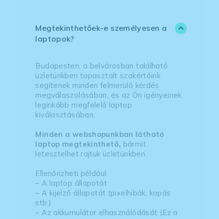
Megtekinthetőek-e személyesen a
laptopok?
Budapesten, a belvárosban található
üzletünkben tapasztalt szakértőink
segítenek minden felmerülő kérdés
megválaszolásában, és az Ön igényeinek
leginkább megfelelő laptop
kiválasztásában.
Minden a webshopunkban látható
laptop megtekinthető,
bármit
letesztelhet rajtuk üzletünkben.
Ellenőrizheti például:
– A laptop állapotát
– A kijelző állapotát (pixelhibák, kopás
stb.)
– Az akkumulátor elhasználódását (Ez a