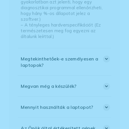
gyakorlatban azt jelenti, hogy egy
diagnosztikai programmal ellenőrizheti,
hogy hány %-os állapotot jelez a
szoftver.)
– A tényleges hardverspecifikációt (Ez
természetesen meg fog egyezni az
általunk leírttal.)
Megtekinthetőek-e személyesen a
laptopok?
Megvan még a készülék?
Mennyit használták a laptopot?
Az Önök által értékesített gépek