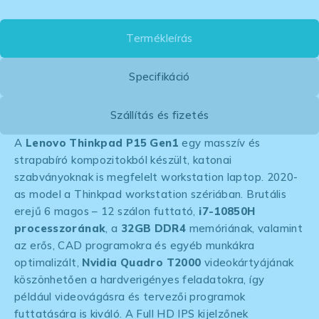
Termékleírás
Specifikáció
Szállítás és fizetés
A
Lenovo Thinkpad P15 Gen1
egy masszív és
strapabíró kompozitokból készült, katonai
szabványoknak is megfelelt workstation laptop. 2020-
as model a Thinkpad workstation szériában. Brutális
erejű 6 magos – 12 szálon futtató,
i7-10850H
processzorának
, a
32GB DDR4
memóriának, valamint
az erős, CAD programokra és egyéb munkákra
optimalizált,
Nvidia Quadro T2000
videokártyájának
köszönhetően a hardverigényes feladatokra, így
például videovágásra és tervezői programok
futtatására is kiváló. A Full HD IPS kijelzőnek