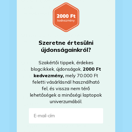
Mikor kapom meg a házhoz
szállítással megrendelt
termékemet?
Milyen szoftverek vannak előre
telepítve a laptopra?
Szeretne értesülni
újdonságainkról?
Szakértői tippek, érdekes
Mit jelent, hogy magyar/magyar
blogcikkek, újdonságok,
2000 Ft
kiosztású európai/külföldi kiosztású
kedvezmény
,
mely 70.000 Ft
a billentyűzet?
feletti vásárlásnál használható
fel, és vissza nem térő
lehetőségek a minőségi laptopok
Bankkártyával tudok Önöknél
univerzumából.
fizetni?
E-mail-cím
Hogyan tudom megrendelni a
kiszemelt laptopot?