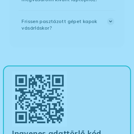
Frissen pasztázott gépet kapok
vásárláskor?
Ingyenes adattörlő kód