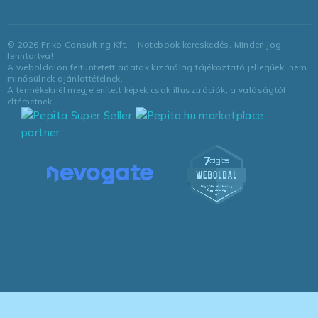
©
2026
Friko Consulting Kft. – Notebook kereskedés. Minden jog
fenntartva!
A weboldalon feltüntetett adatok kizárólag tájékoztató jellegűek, nem
minősülnek ajánlattételnek.
A termékeknél megjelenített képek csak illusztrációk, a valóságtól
eltérhetnek.
marketplace
partner