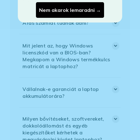
Nem akarok lemaradni →
Áfás számlát tudnak adni?
Mit jelent az, hogy Windows
licenszkód van a BIOS-ban?
Megkapom a Windows termékkulcs
matricát a laptophoz?
Vállalnak-e garanciát a laptop
akkumulátorára?
Milyen bővítéseket, szoftvereket,
dokkolóállomást és egyéb
kiegészítőket kérhetek a
megvásárolni kívánt laptophoz?