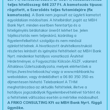
teljes hitelösszeg: 646 237 Ft.
A kamatozás típusa:
rögzített, a Szerződés teljes futamidejére (fix
kamatozás)
. A Bank nem jogosult az ügyleti kamatot
egyoldalúan módosítani. A hitelbírálat jogát az MBH
Bank Nyrt. minden esetben fenntartja és a
hiteligénylés bírálatakor önerőt kérhet be. Jelen
tájékoztatás nem teljeskörű, kizárólag a
figyelemfelkeltést szolgálja és nem minősül
ajánlattételnek. A hivatkozott áruhitelkonstrukció
részletes leírását és igénylési feltélteleit az MBH Bank
Nyrt. mindenkor hatályos vonatkozó Áruhitel
Hirdetményei, a Fogyasztási Kölcsön ÁSZF, valamint
Általános Üzletszabályzata, melyek elérhetőek a
https://westnotebook.hu/
vagy a www.mbhbank.hu
weboldalon, vagy érdeklődhet a 06 80 350 350-es
díjmentesen hívható Telebankon! A THM
meghatározása az aktuális feltételek, illetve a
hatályos jogszabályok figyelembevételével történt és
a feltételek változása esetén a mértéke módosulhat.
A FRIKO CONSULTING Kft az MBH Bank Nyrt. függő
ügynöke
.