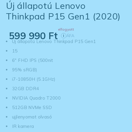
Új állapotú Lenovo
Thinkpad P15 Gen1 (2020)
elfogyott
599 990
Ft
ÁFA
i
Új állapotú Lenovo Thinkpad P15 Gen1
15
6" FHD IPS (500nit
95% sRGB)
i7-10850H (5.1GHz)
32GB DDR4
NVIDIA Quadro T2000
512GB NVMe SSD
ujjlenyomat olvasó
IR kamera