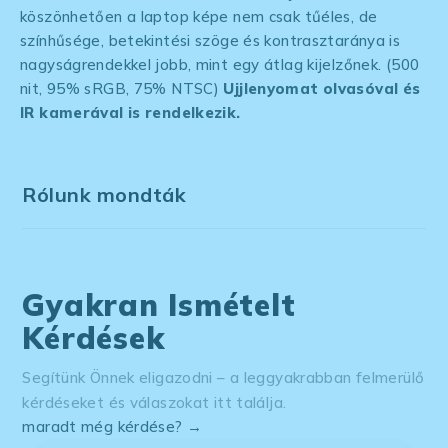
köszönhetően a laptop képe nem csak tűéles, de
színhűsége, betekintési szöge és kontrasztaránya is
nagyságrendekkel jobb, mint egy átlag kijelzőnek. (500
nit, 95% sRGB, 75% NTSC)
Ujjlenyomat olvasóval és
IR kamerával is rendelkezik.
Rólunk mondták
Gyakran Ismételt
Kérdések
Segítünk Önnek eligazodni – a leggyakrabban felmerülő
kérdéseket és válaszokat itt találja.
maradt még kérdése? →