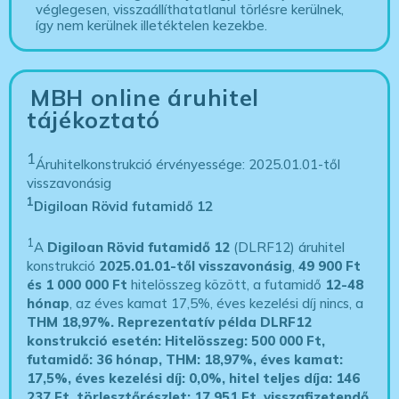
véglegesen, visszaállíthatatlanul törlésre kerülnek,
így nem kerülnek illetéktelen kezekbe.
MBH online áruhitel
tájékoztató
1
Áruhitelkonstrukció érvényessége: 2025.01.01-től
visszavonásig
1
Digiloan Rövid futamidő 12
1
A
Digiloan Rövid futamidő 12
(DLRF12) áruhitel
konstrukció
2025.01.01-től visszavonásig
,
49 900 Ft
és 1 000 000 Ft
hitelösszeg között, a futamidő
12-48
hónap
, az éves kamat 17,5%, éves kezelési díj nincs, a
THM 18,97%.
Reprezentatív példa DLRF12
konstrukció esetén: Hitelösszeg: 500 000 Ft,
futamidő: 36 hónap, THM: 18,97%, éves kamat:
17,5%, éves kezelési díj: 0,0%, hitel teljes díja: 146
237 Ft, törlesztőrészlet: 17 951 Ft, visszafizetendő