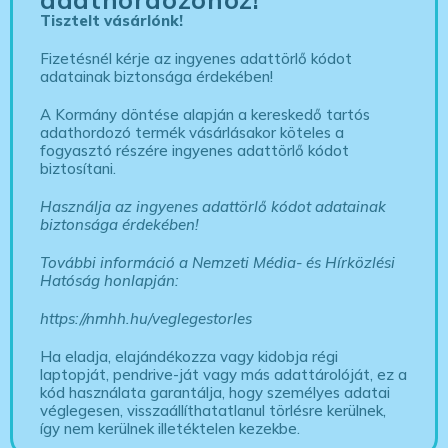
Tisztelt vásárlónk!
Fizetésnél kérje az ingyenes adattörlő kódot
adatainak biztonsága érdekében!
A Kormány döntése alapján a kereskedő tartós
adathordozó termék vásárlásakor köteles a
fogyasztó részére ingyenes adattörlő kódot
biztosítani.
Használja az ingyenes adattörlő kódot adatainak
biztonsága érdekében!
További információ a Nemzeti Média- és Hírközlési
Hatóság honlapján:
https://nmhh.hu/veglegestorles
Ha eladja, elajándékozza vagy kidobja régi
laptopját, pendrive-ját vagy más adattárolóját, ez a
kód használata garantálja, hogy személyes adatai
véglegesen, visszaállíthatatlanul törlésre kerülnek,
így nem kerülnek illetéktelen kezekbe.