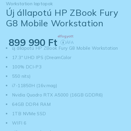
Workstation laptopok
Új állapotú HP ZBook Fury
G8 Mobile Workstation
elfogyott
899 990
Ft
ÁFA
i
új állapotú HP ZBook Fury G8 Mobile Workstation
17.3" UHD IPS (DreamColor
100% DCI-P3
550 nits)
i7-11850H (16v.mag)
Nvidia Quadro RTX A5000 (16GB GDDR6)
64GB DDR4 RAM
1TB NVMe SSD
WIFI 6