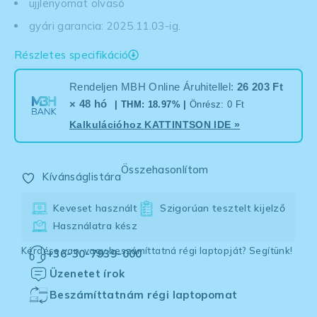
ujjlenyomat olvasó
gyári garancia: 2025.11.03-ig.
Részletes specifikáció
Rendeljen MBH Online Áruhitellel:
26 203 Ft
× 48 hó
| THM: 18.97% |
Önrész: 0 Ft
Kalkulációhoz
KATTINTSON IDE
»
Összehasonlítom
Kívánságlistára
Keveset használt
Szigorúan tesztelt kijelző
Használatra kész
Kérdése van, vagy beszámíttatná régi laptopját? Segítünk!
+36-30-7939-000
Üzenetet írok
Beszámíttatnám régi laptopomat