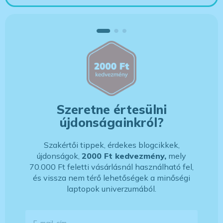
Szeretne értesülni
újdonságainkról?
Szakértői tippek, érdekes blogcikkek,
újdonságok,
2000 Ft kedvezmény,
mely
70.000 Ft feletti vásárlásnál használható fel,
és vissza nem térő lehetőségek a minőségi
laptopok univerzumából.
E-mail-cím