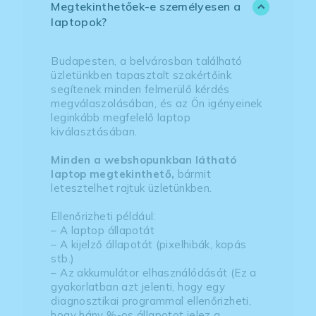
Megtekinthetőek-e személyesen a
laptopok?
Budapesten, a belvárosban található
üzletünkben tapasztalt szakértőink
segítenek minden felmerülő kérdés
megválaszolásában, és az Ön igényeinek
leginkább megfelelő laptop
kiválasztásában.
Minden a webshopunkban látható
laptop megtekinthető,
bármit
letesztelhet rajtuk üzletünkben.
Ellenőrizheti például:
– A laptop állapotát
– A kijelző állapotát (pixelhibák, kopás
stb.)
– Az akkumulátor elhasználódását (Ez a
gyakorlatban azt jelenti, hogy egy
diagnosztikai programmal ellenőrizheti,
hogy hány %-os állapotot jelez a