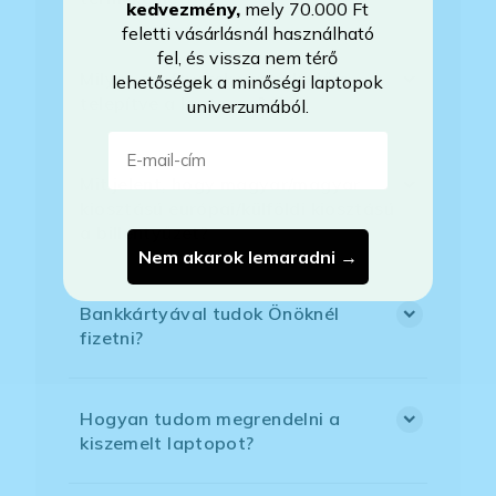
kedvezmény
,
mely 70.000 Ft
feletti vásárlásnál használható
fel, és vissza nem térő
Milyen szoftverek vannak előre
lehetőségek a minőségi laptopok
telepítve a laptopra?
univerzumából.
E-mail-cím
Mit jelent, hogy magyar/magyar
kiosztású európai/külföldi kiosztású
a billentyűzet?
Nem akarok lemaradni →
Bankkártyával tudok Önöknél
fizetni?
Hogyan tudom megrendelni a
kiszemelt laptopot?