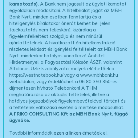
kamatozás)
. A Bank nem jogosult az ügyleti kamatot
egyoldalúan módosítani. A hitelbírálat jogát az MBH
Bank Nyrt. minden esetben fenntartja és a
hiteligénylés bírálatakor önerőt kérhet be. Jelen
tájékoztatás nem teljeskörű, kizárólag a
figyelemfelkeltést szolgálja és nem minősül
ajánlattételnek. A hivatkozott áruhitelkonstrukció
részletes leírását és igénylési feltélteleit az MBH Bank
Nyrt. mindenkor hatályos vonatkozó Áruhitel
Hirdetményei, a Fogyasztási Kölcsön ÁSZF, valamint
Általános Üzletszabályzata, melyek elérhetőek a
https://westnotebook.hu/
vagy a www.mbhbank.hu
weboldalon, vagy érdeklődhet a 06 80 350 350-es
díjmentesen hívható Telebankon! A THM
meghatározása az aktuális feltételek, illetve a
hatályos jogszabályok figyelembevételével történt és
a feltételek változása esetén a mértéke módosulhat.
A FRIKO CONSULTING Kft az MBH Bank Nyrt. függő
ügynöke
.
További információk
ezen a linken
érhetőek el.