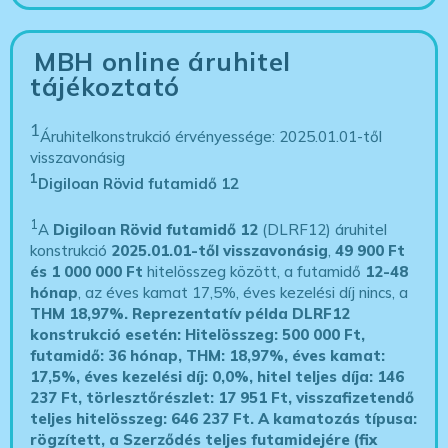
MBH online áruhitel
tájékoztató
1
Áruhitelkonstrukció érvényessége: 2025.01.01-től
visszavonásig
1
Digiloan Rövid futamidő 12
1
A
Digiloan Rövid futamidő 12
(DLRF12) áruhitel
konstrukció
2025.01.01-től visszavonásig
,
49 900 Ft
és 1 000 000 Ft
hitelösszeg között, a futamidő
12-48
hónap
, az éves kamat 17,5%, éves kezelési díj nincs, a
THM 18,97%.
Reprezentatív példa DLRF12
konstrukció esetén: Hitelösszeg: 500 000 Ft,
futamidő: 36 hónap, THM: 18,97%, éves kamat:
17,5%, éves kezelési díj: 0,0%, hitel teljes díja: 146
237 Ft, törlesztőrészlet: 17 951 Ft, visszafizetendő
teljes hitelösszeg: 646 237 Ft.
A kamatozás típusa:
rögzített, a Szerződés teljes futamidejére (fix