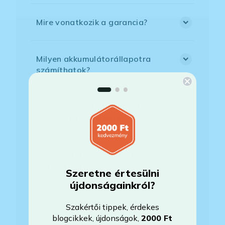
Mire vonatkozik a garancia?
Milyen akkumulátorállapotra
számíthatok?
Mikor lesz készleten a laptop, ha
jelenleg nem elérhető?
Mikor vehetem át a rendelésem, ha
esetleg bővítést is kértem?
Szeretne értesülni
újdonságainkról?
Mikor kapom meg a házhoz
Szakértői tippek, érdekes
szállítással megrendelt
blogcikkek, újdonságok,
2000 Ft
termékemet?