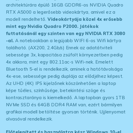
architektúrára épülő 16GB GDDR6-os NVIDIA Quadro
RTX A5000 a legerősebb videokártya, amivel ez a
modell rendelhető.
Videokártyája közel 4x erősebb
mint egy Nvidia Quadro P2000. Játékok
futtatásánál egy szinten van egy NVIDIA RTX 3080
-al.
A notebookban a legújabb WIFI 6-os Wifi kártya
található. (AX200, 2.4Gb/s) Ennek az adatátviteli
sebessége 3x, kapacitása zsúfolt környezetben pedig
4x akkora, mint egy 802.11ac-s Wifi-nek. Emelett
Bluetooth 5-el is rendelkezik, aminek a hatótávolsága
4x-ese, sebessége pedig duplája az elődjéhez képest.
Az UHD (4K) IPS kijelzőnek köszönhetően a laptop
képe tűéles, színhűsége, betekintési szöge és
kontrasztaránya is kiemelkedő. A laptopban gyors 1TB
NVMe SSD és 64GB DDR4 RAM van, ezért bármilyen
grafikai modell betöltése gyorsan történik. Ujjlenyomat
olvasóval rendelkezik.
Előtelepített és használatra kész Windows 10-el