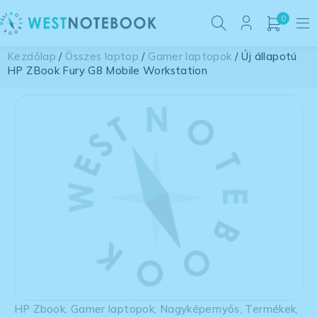
0
Kezdőlap
/
Összes laptop
/
Gamer laptopok
/ Új állapotú
HP ZBook Fury G8 Mobile Workstation
HP Zbook
,
Gamer laptopok
,
Nagyképernyős
,
Termékek
,