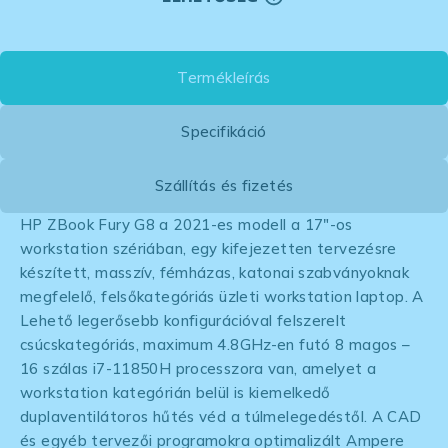
Termékleírás
Specifikáció
Szállítás és fizetés
HP ZBook Fury G8 a 2021-es modell a 17″-os
workstation szériában, egy kifejezetten tervezésre
készített, masszív, fémházas, katonai szabványoknak
megfelelő, felsőkategóriás üzleti workstation laptop. A
Lehető legerősebb konfigurációval felszerelt
csúcskategóriás, maximum 4.8GHz-en futó 8 magos –
16 szálas i7-11850H processzora van, amelyet a
workstation kategórián belül is kiemelkedő
duplaventilátoros hűtés véd a túlmelegedéstől. A CAD
és egyéb tervezői programokra optimalizált Ampere