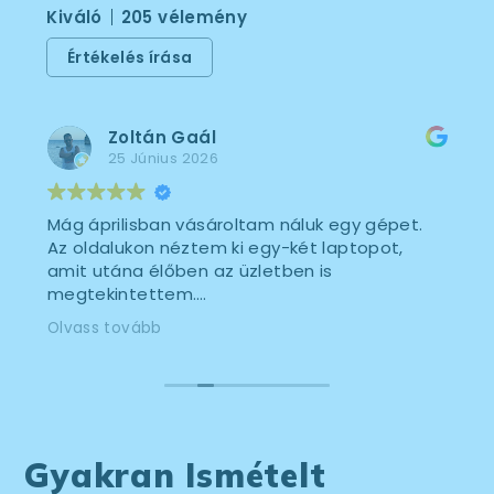
Kiváló
205 vélemény
Értékelés írása
Zoltán Gaál
25 Június 2026
Mág áprilisban vásároltam náluk egy gépet.
Az oldalukon néztem ki egy-két laptopot,
amit utána élőben az üzletben is
megtekintettem.
Mindegyiket odaadták, a szó legjobb
Olvass tovább
értelmében körbe lehetett nyálazni őket,
hogy dönteni tudjak.
A döntésben segítettek is, megkérdezték a
felhasználási módot, majd ezek alapján
tanácsot adtak / irányt mutattak, hogy melyik
gép felé billenjen a mérleg.
Gyakran Ismételt
Leültettek egy asztalhoz a kipróbálni kívánt