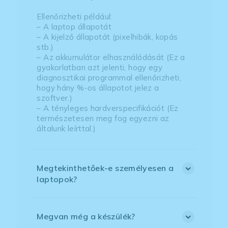
Ellenőrizheti például:
– A laptop állapotát
– A kijelző állapotát (pixelhibák, kopás
stb.)
– Az akkumulátor elhasználódását (Ez a
gyakorlatban azt jelenti, hogy egy
diagnosztikai programmal ellenőrizheti,
hogy hány %-os állapotot jelez a
szoftver.)
– A tényleges hardverspecifikációt (Ez
természetesen meg fog egyezni az
általunk leírttal.)
Megtekinthetőek-e személyesen a
laptopok?
Megvan még a készülék?