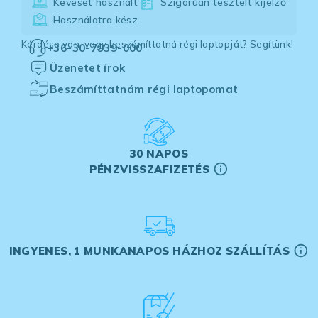
Keveset használt
Szigorúan tesztelt kijelző
Használatra kész
Kérdése van, vagy beszámíttatná régi laptopját? Segítünk!
+36-30-7939-000
Üzenetet írok
Beszámíttatnám régi laptopomat
30 NAPOS
PÉNZVISSZAFIZETÉS
INGYENES, 1 MUNKANAPOS HÁZHOZ SZÁLLÍTÁS