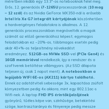
méretben inkább egy 13.3″-os notebooknak felel meg.
Erős, 12. generációs
i7-1265U
processzorának (
10 mag
– 12 szál
) és az Nvidia GeForce MX350-nál is erősebb
Intel Iris Xe G7 integrált kártyájának
köszönhetően
a hardverigényes feladatokra is alkalmas. A 12.
generációs processzorokban megnövelték a magok
számát az előző generációhoz képest; egymagos
feladatokban ez ~20%-os, többmagos esetén pedig
akár 40+%-os teljesítmény növekedést
eredményez.
512
GB-os NVMe SSD
-vel
(PCIe Gen4)
és
16GB memóriával
rendelkezik, így a rendszer és a
szoftverek betöltése villámgyors. (Az SSD állapota
teljesen új, csak 1 napot ment).
A notebookban a
legújabb WIFI 6E-os (AX211) kártya található.
Ennek az adatátviteli sebessége 3x, kapacitása zsúfolt
környezetben pedig 4x akkora, mint egy 802.11ac-s
Wifi-nek. A laptop
FHD IPS érintőkijelzőjének
gyönyörű, tűéles képe van, színhűsége, betekintési
szöge, kontrasztaránya és fényereje pedig messze