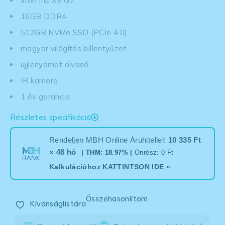
Intel Iris Xe G7
16GB DDR4
512GB NVMe SSD (PCIe 4.0)
magyar világítós billentyűzet
ujjlenyomat olvasó
IR kamera
1 év garancia
Részletes specifikáció
Rendeljen MBH Online Áruhitellel:
10 335 Ft
× 48 hó
| THM: 18.97% |
Önrész: 0 Ft
Kalkulációhoz
KATTINTSON IDE
»
Összehasonlítom
Kívánságlistára