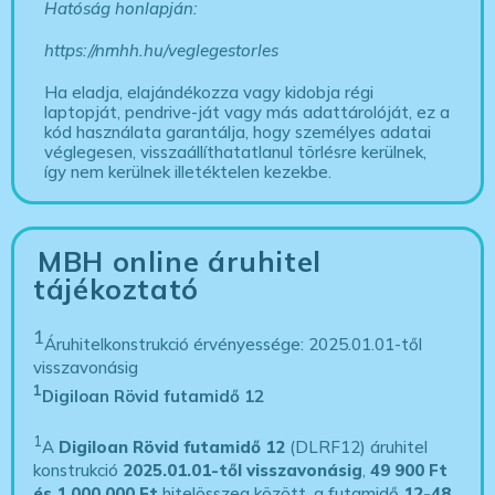
Hatóság honlapján:
https://nmhh.hu/veglegestorles
Ha eladja, elajándékozza vagy kidobja régi
laptopját, pendrive-ját vagy más adattárolóját, ez a
kód használata garantálja, hogy személyes adatai
véglegesen, visszaállíthatatlanul törlésre kerülnek,
így nem kerülnek illetéktelen kezekbe.
MBH online áruhitel
tájékoztató
1
Áruhitelkonstrukció érvényessége: 2025.01.01-től
visszavonásig
1
Digiloan Rövid futamidő 12
1
A
Digiloan Rövid futamidő 12
(DLRF12) áruhitel
konstrukció
2025.01.01-től visszavonásig
,
49 900 Ft
és 1 000 000 Ft
hitelösszeg között, a futamidő
12-48