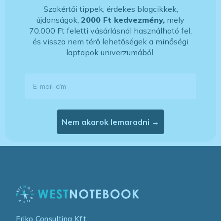
Szakértői tippek, érdekes blogcikkek,
újdonságok,
2000 Ft kedvezmény,
mely
70.000 Ft feletti vásárlásnál használható fel,
és vissza nem térő lehetőségek a minőségi
laptopok univerzumából.
E-mail-cím
Nem akarok lemaradni →
Friko Consulting Kft.