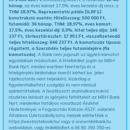
hónap
, az éves kamat 17,5%, éves kezelési díj nincs, a
THM 18,97%.
Reprezentatív példa DLRF12
konstrukció esetén: Hitelösszeg: 500 000 Ft,
futamidő: 36 hónap, THM: 18,97%, éves kamat:
17,5%, éves kezelési díj: 0,0%, hitel teljes díja: 146
237 Ft, törlesztőrészlet: 17 951 Ft, visszafizetendő
teljes hitelösszeg: 646 237 Ft.
A kamatozás típusa:
rögzített, a Szerződés teljes futamidejére (fix
kamatozás)
. A Bank nem jogosult az ügyleti kamatot
egyoldalúan módosítani. A hitelbírálat jogát az MBH
Bank Nyrt. minden esetben fenntartja és a
hiteligénylés bírálatakor önerőt kérhet be. Jelen
tájékoztatás nem teljeskörű, kizárólag a
figyelemfelkeltést szolgálja és nem minősül
ajánlattételnek. A hivatkozott áruhitelkonstrukció
részletes leírását és igénylési feltélteleit az MBH Bank
Nyrt. mindenkor hatályos vonatkozó Áruhitel
Hirdetményei, a Fogyasztási Kölcsön ÁSZF, valamint
Általános Üzletszabályzata, melyek elérhetőek a
https://westnotebook.hu/
vagy a www.mbhbank.hu
weboldalon, vagy érdeklődhet a 06 80 350 350-es