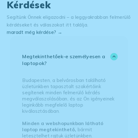
gépekkel, hogy kipróbálhassam a "vasat".
Kérdések
Mondták, hogy nyugodtan indítsak zenét
rajta, stb. nincs időhőz kötve a kipróbálás.
Segítünk Önnek eligazodni – a leggyakrabban felmerülő
Megrendeltem ott a helyszínen a kiválasztott
kérdéseket és válaszokat itt találja.
géphez egy billentyűzet gravírozást is, mert
maradt még kérdése? →
háttérvilágítós billentyűzetre nem akartam
matricát. Ezt a szolgáltatásukat maximálisan
ajánlom. Profi kivitelezés.
Egy szóval maximális vevőközpontúság és
Megtekinthetőek-e személyesen a
szakértelem az eddigiek alapján.
laptopok?
Budapesten, a belvárosban található
üzletünkben tapasztalt szakértőink
segítenek minden felmerülő kérdés
megválaszolásában, és az Ön igényeinek
leginkább megfelelő laptop
kiválasztásában.
Minden a webshopunkban látható
laptop megtekinthető,
bármit
letesztelhet rajtuk üzletünkben.