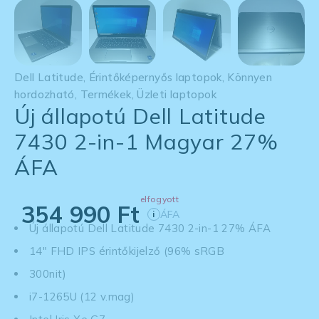
Dell Latitude
,
Érintőképernyős laptopok
,
Könnyen
hordozható
,
Termékek
,
Üzleti laptopok
Új állapotú Dell Latitude
7430 2-in-1 Magyar 27%
ÁFA
elfogyott
354 990
Ft
ÁFA
i
Új állapotú Dell Latitude 7430 2-in-1 27% ÁFA
14" FHD IPS érintőkijelző (96% sRGB
300nit)
i7-1265U (12 v.mag)