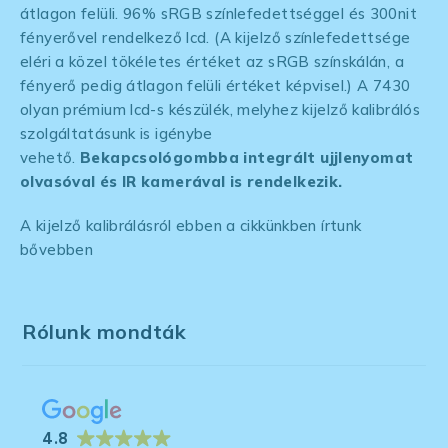
átlagon felüli. 96% sRGB színlefedettséggel és 300nit
fényerővel rendelkező lcd. (A kijelző színlefedettsége
eléri a közel tökéletes értéket az sRGB színskálán, a
fényerő pedig átlagon felüli értéket képvisel.) A 7430
olyan prémium lcd-s készülék, melyhez kijelző kalibrálós
szolgáltatásunk is igénybe
vehető.
Bekapcsológombba integrált ujjlenyomat
olvasóval és
IR kamerával is rendelkezik.
A kijelző kalibrálásról ebben a cikkünkben írtunk
bővebben
Rólunk mondták
4.8