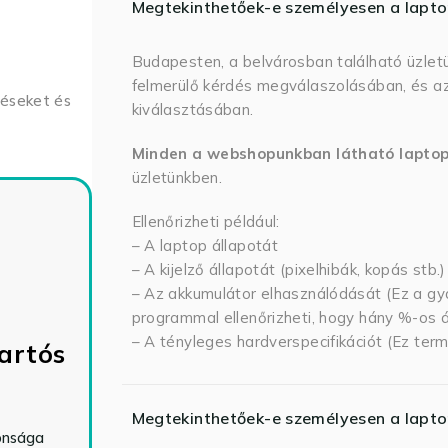
Megtekinthetőek-e személyesen a lapt
Budapesten, a belvárosban található üzlet
felmerülő kérdés megválaszolásában, és az
déseket és
kiválasztásában.
Minden a webshopunkban látható lapto
üzletünkben.
Ellenőrizheti például:
– A laptop állapotát
– A kijelző állapotát (pixelhibák, kopás stb.)
– Az akkumulátor elhasználódását (Ez a gya
programmal ellenőrizheti, hogy hány %-os ál
– A tényleges hardverspecifikációt (Ez term
artós
Megtekinthetőek-e személyesen a lapt
tonsága