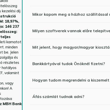
ukció
itelösszeg
kezelési díj
Mikor kapom meg a házhoz szállítással
strukció
HM: 18,97%,
ja: 146 237
Milyen szoftverek vannak előre telepítv
telösszeg:
teljes
yleti kamatot
rt. minden
Mit jelent, hogy magyar/magyar kiosztás
t be. Jelen
zolgálja és
ió részletes
Bankkártyával tudok Önöknél fizetni?
r hatályos
F, valamint
Hogyan tudom megrendelni a kiszemelt
n, vagy
nkon! A
s
Áfás számlát tudnak adni?
ltozása
az MBH Bank