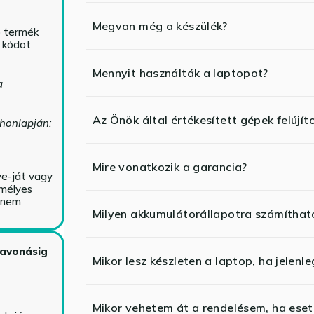
Megvan még a készülék?
ó termék
ő kódot
Mennyit használták a laptopot?
a
Az Önök által értékesített gépek felújít
 honlapján:
Mire vonatkozik a garancia?
ve-ját vagy
emélyes
y nem
Milyen akkumulátorállapotra számíthat
zavonásig
Mikor lesz készleten a laptop, ha jelenl
Mikor vehetem át a rendelésem, ha esetl