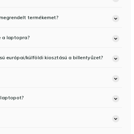
 megrendelt termékemet?
e a laptopra?
ú európai/külföldi kiosztású a billentyűzet?
 laptopot?