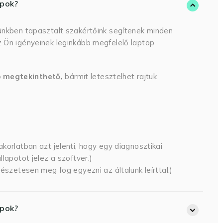
opok?
ünkben tapasztalt szakértőink segítenek minden
 Ön igényeinek leginkább megfelelő laptop
p megtekinthető,
bármit letesztelhet rajtuk
korlatban azt jelenti, hogy egy diagnosztikai
lapotot jelez a szoftver.)
észetesen meg fog egyezni az általunk leírttal.)
opok?