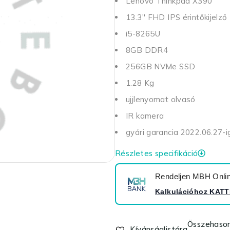
Lenovo Thinkpad X390
13.3'' FHD IPS érintőkijelző
i5-8265U
8GB DDR4
256GB NVMe SSD
1.28 Kg
ujjlenyomat olvasó
IR kamera
gyári garancia 2022.06.27-i
Részletes specifikáció
Rendeljen MBH Online
Kalkulációhoz
KATT
Összehason
Kívánságlistára