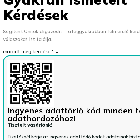
Kérdések
Segítünk Önnek eligazodni – a leggyakrabban felmerülő kér
válaszokat itt találja.
maradt még kérdése? →
Ingyenes adattörlő kód minden t
adathordozóhoz!
Tisztelt vásárlónk!
Fizetésnél kérje az ingyenes adattörlő kódot adatainak biz