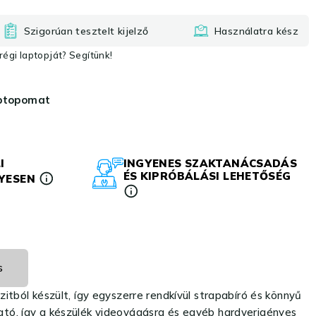
Szigorúan tesztelt kijelző
Használatra kész
égi laptopját? Segítünk!
aptopomat
I
INGYENES SZAKTANÁCSADÁS
ÉS KIPRÓBÁLÁSI LEHETŐSÉG
LYESEN
s
ból készült, így egyszerre rendkívül strapabíró és könnyű
ható, így a készülék videovágásra és egyéb hardverigényes