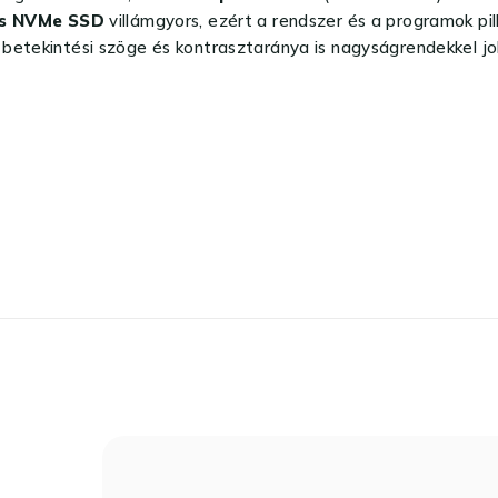
s NVMe SSD
villámgyors, ezért a rendszer és a programok pi
betekintési szöge és kontrasztaránya is nagyságrendekkel job