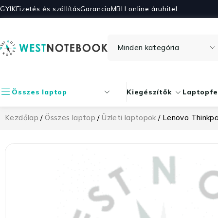
GYIK
Fizetés és szállítás
Garancia
MBH online áruhitel
Összes laptop
Kiegészítők
Laptopfe
Kezdőlap
/
Összes laptop
/
Üzleti laptopok
/ Lenovo Thinkp