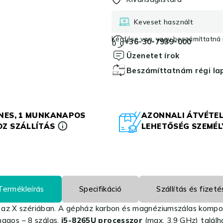
Keveset használt
Kérdése van, vagy beszámíttatná r
+36-30-7939-000
Üzenetet írok
Beszámíttatnám régi l
NES, 1 MUNKANAPOS
AZONNALI ÁTVÉTEL
Z SZÁLLÍTÁS
LEHETŐSÉG SZEMÉ
Termékleírás
Specifikáció
Szállítás és fizeté
az X szériában. A gépház karbon és magnéziumszálas kompozit
 magos – 8 szálas,
i5-8265U processzor
(max. 3.9 GHz)
talál