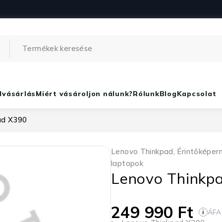
lvásárlás
Miért vásároljon nálunk?
Rólunk
Blog
Kapcsolat
ad X390
Lenovo Thinkpad
,
Érintőképer
laptopok
Lenovo Thinkp
249 990
Ft
ÁFA
i