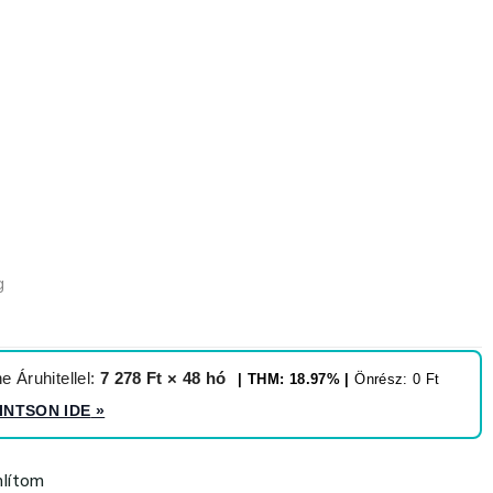
g
 Áruhitellel:
7 278 Ft × 48 hó
| THM: 18.97% |
Önrész: 0 Ft
INTSON IDE
»
lítom