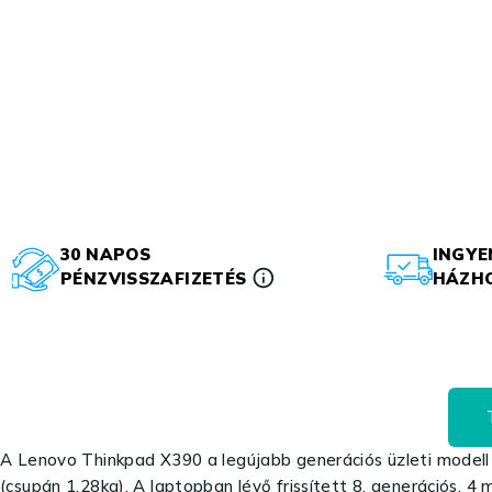
30 NAPOS
INGYE
PÉNZVISSZAFIZETÉS
HÁZHO
A Lenovo Thinkpad X390 a legújabb generációs üzleti modell 
(csupán 1.28kg). A laptopban lévő frissített 8. generációs, 4