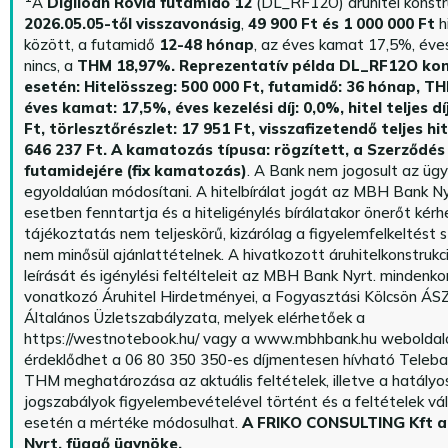
A
Digiloan Rövid futamidő 12
(DL_RF12O) áruhitel konstr
2026.05.05-től visszavonásig
,
49 900 Ft és 1 000 000 Ft
h
között, a futamidő
12-48 hónap
, az éves kamat 17,5%, éves 
nincs, a
THM 18,97%.
Reprezentatív példa DL_RF12O kon
esetén: Hitelösszeg: 500 000 Ft, futamidő: 36 hónap, T
éves kamat: 17,5%, éves kezelési díj: 0,0%, hitel teljes dí
Ft, törlesztőrészlet: 17 951 Ft, visszafizetendő teljes hi
646 237 Ft.
A kamatozás típusa: rögzített, a Szerződés 
futamidejére (fix kamatozás)
. A Bank nem jogosult az üg
egyoldalúan módosítani. A hitelbírálat jogát az MBH Bank Ny
esetben fenntartja és a hiteligénylés bírálatakor önerőt kérhe
tájékoztatás nem teljeskörű, kizárólag a figyelemfelkeltést s
nem minősül ajánlattételnek. A hivatkozott áruhitelkonstrukc
leírását és igénylési feltélteleit az MBH Bank Nyrt. mindenko
vonatkozó Áruhitel Hirdetményei, a Fogyasztási Kölcsön ÁSZ
Általános Üzletszabályzata, melyek elérhetőek a
https://westnotebook.hu/
vagy a www.mbhbank.hu weboldalo
érdeklődhet a 06 80 350 350-es díjmentesen hívható Teleba
THM meghatározása az aktuális feltételek, illetve a hatályo
jogszabályok figyelembevételével történt és a feltételek vá
esetén a mértéke módosulhat.
A FRIKO CONSULTING Kft 
Nyrt. függő ügynöke
.