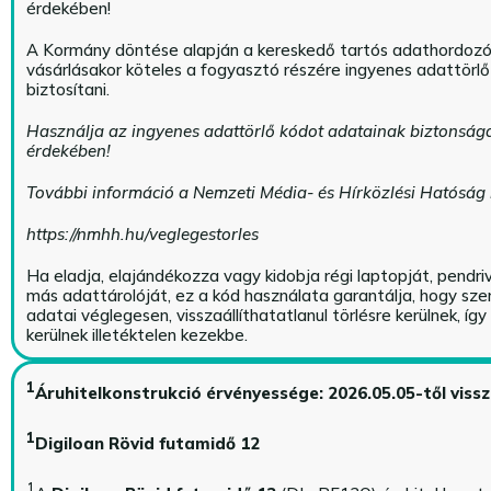
érdekében!
A Kormány döntése alapján a kereskedő tartós adathordoz
vásárlásakor köteles a fogyasztó részére ingyenes adattörl
biztosítani.
Használja az ingyenes adattörlő kódot adatainak biztonság
érdekében!
További információ a Nemzeti Média- és Hírközlési Hatóság
https://nmhh.hu/veglegestorles
Ha eladja, elajándékozza vagy kidobja régi laptopját, pendri
más adattárolóját, ez a kód használata garantálja, hogy sz
adatai véglegesen, visszaállíthatatlanul törlésre kerülnek, íg
kerülnek illetéktelen kezekbe.
1
Áruhitelkonstrukció érvényessége: 2026.05.05-től viss
1
Digiloan Rövid futamidő 12
1