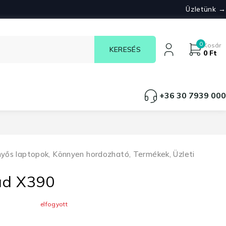
Üzletünk →
0
Kosár
0
Ft
+36 30 7939 000
nyős laptopok
,
Könnyen hordozható
,
Termékek
,
Üzleti
ad X390
elfogyott