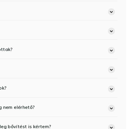
ottak?
ok?
eg nem elérhető?
eg bővítést is kértem?