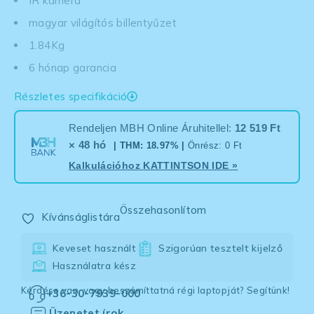
IR kamera
magyar világítós billentyűzet
1.84Kg
6 hónap garancia
Részletes specifikáció
Rendeljen MBH Online Áruhitellel:
12 519 Ft
× 48 hó
| THM: 18.97% |
Önrész: 0 Ft
Kalkulációhoz
KATTINTSON IDE
»
Összehasonlítom
Kívánságlistára
Keveset használt
Szigorúan tesztelt kijelző
Használatra kész
Kérdése van, vagy beszámíttatná régi laptopját? Segítünk!
+36-30-7939-000
Üzenetet írok