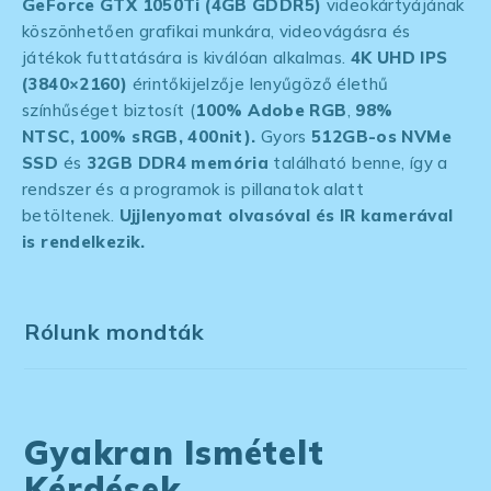
GeForce GTX 1050Ti (4GB GDDR5)
videokártyájának
köszönhetően grafikai munkára, videovágásra és
játékok futtatására is kiválóan alkalmas.
4K UHD
IPS
(3840×2160)
érintőkijelzője lenyűgöző élethű
színhűséget biztosít (
100% Adobe RGB
,
98%
NTSC,
100% sRGB, 400nit).
Gyors
512GB-os NVMe
SSD
és
32GB DDR4 memória
található benne, így a
rendszer és a programok is pillanatok alatt
betöltenek.
Ujjlenyomat olvasóval és IR kamerával
is rendelkezik.
Rólunk mondták
Gyakran Ismételt
Kérdések