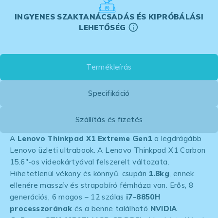
INGYENES SZAKTANÁCSADÁS ÉS KIPRÓBÁLÁSI
LEHETŐSÉG
Termékleírás
Specifikáció
Szállítás és fizetés
A
Lenovo Thinkpad X1 Extreme Gen1
a legdrágább
Lenovo üzleti ultrabook. A Lenovo Thinkpad X1 Carbon
15.6″-os videokártyával felszerelt változata.
Hihetetlenül vékony és könnyű, csupán
1.8kg
, ennek
ellenére masszív és strapabíró fémháza van. Erős, 8
generációs, 6 magos – 12 szálas
i7-8850H
processzorának
és a benne található
NVIDIA