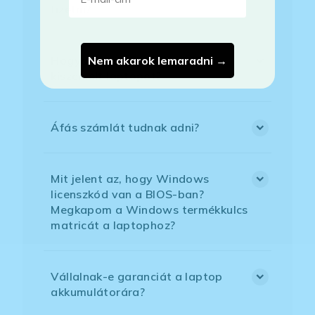
fizetni?
Nem akarok lemaradni →
Hogyan tudom megrendelni a
kiszemelt laptopot?
Áfás számlát tudnak adni?
Mit jelent az, hogy Windows
licenszkód van a BIOS-ban?
Megkapom a Windows termékkulcs
matricát a laptophoz?
Vállalnak-e garanciát a laptop
akkumulátorára?