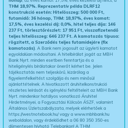
hónap
, az éves kamat 17,5%, éves kezelési díj nincs, a
THM 18,97%.
Reprezentatív példa DLRF12
konstrukció esetén: Hitelösszeg: 500 000 Ft,
futamidő: 36 hónap, THM: 18,97%, éves kamat:
17,5%, éves kezelési díj: 0,0%, hitel teljes díja: 146
237 Ft, törlesztőrészlet: 17 951 Ft, visszafizetendő
teljes hitelösszeg: 646 237 Ft.
A kamatozás típusa:
rögzített, a Szerződés teljes futamidejére (fix
kamatozás)
. A Bank nem jogosult az ügyleti kamatot
egyoldalúan módosítani. A hitelbírálat jogát az MBH
Bank Nyrt. minden esetben fenntartja és a
hiteligénylés bírálatakor önerőt kérhet be. Jelen
tájékoztatás nem teljeskörű, kizárólag a
figyelemfelkeltést szolgálja és nem minősül
ajánlattételnek. A hivatkozott áruhitelkonstrukció
részletes leírását és igénylési feltélteleit az MBH Bank
Nyrt. mindenkor hatályos vonatkozó Áruhitel
Hirdetményei, a Fogyasztási Kölcsön ÁSZF, valamint
Általános Üzletszabályzata, melyek elérhetőek a
https://westnotebook.hu/
vagy a www.mbhbank.hu
weboldalon, vagy érdeklődhet a 06 80 350 350-es
díjmentesen hívható Telebankon! A THM