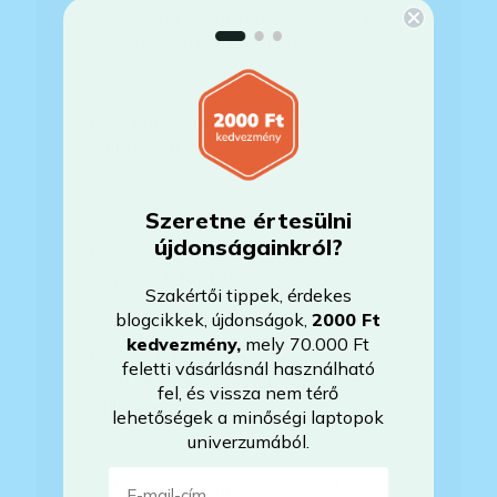
Mikor vehetem át a rendelésem, ha
esetleg bővítést is kértem?
Mikor kapom meg a házhoz
szállítással megrendelt
termékemet?
Szeretne értesülni
újdonságainkról?
Milyen szoftverek vannak előre
telepítve a laptopra?
Szakértői tippek, érdekes
blogcikkek, újdonságok,
2000 Ft
kedvezmény
,
mely 70.000 Ft
Mit jelent, hogy magyar/magyar
feletti vásárlásnál használható
kiosztású európai/külföldi kiosztású
fel, és vissza nem térő
a billentyűzet?
lehetőségek a minőségi laptopok
univerzumából.
E-mail-cím
Bankkártyával tudok Önöknél