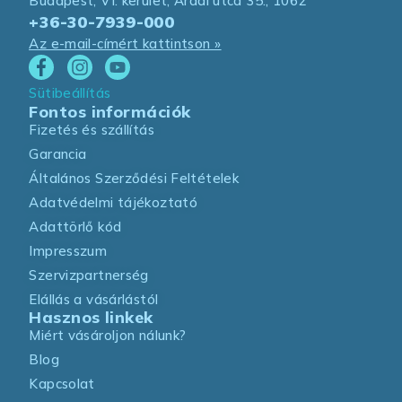
Budapest, VI. kerület, Aradi utca 35., 1062
+36-30-7939-000
Az e-mail-címért kattintson »
Sütibeállítás
Fontos információk
Fizetés és szállítás
Garancia
Általános Szerződési Feltételek
Adatvédelmi tájékoztató
Adattörlő kód
Impresszum
Szervizpartnerség
Elállás a vásárlástól
Hasznos linkek
Miért vásároljon nálunk?
Blog
Kapcsolat