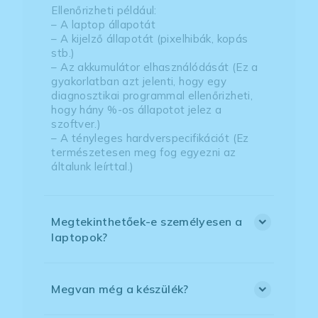
Ellenőrizheti például:
– A laptop állapotát
– A kijelző állapotát (pixelhibák, kopás
stb.)
– Az akkumulátor elhasználódását (Ez a
gyakorlatban azt jelenti, hogy egy
diagnosztikai programmal ellenőrizheti,
hogy hány %-os állapotot jelez a
szoftver.)
– A tényleges hardverspecifikációt (Ez
természetesen meg fog egyezni az
általunk leírttal.)
Megtekinthetőek-e személyesen a
laptopok?
Megvan még a készülék?