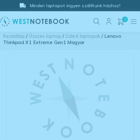
Minden laptopot ingyen szállítunk házhoz!
0
Kezdőlap
/
Összes laptop
/
Üzleti laptopok
/ Lenovo
Thinkpad X1 Extreme Gen1 Magyar