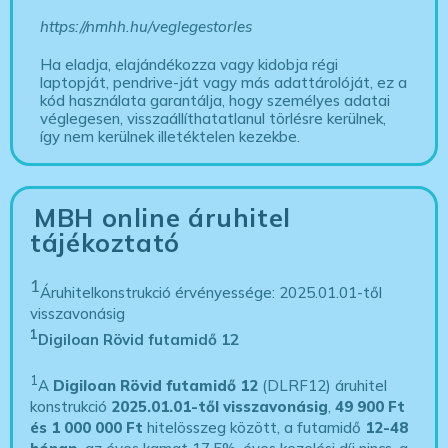
https://nmhh.hu/veglegestorles
Ha eladja, elajándékozza vagy kidobja régi
laptopját, pendrive-ját vagy más adattárolóját, ez a
kód használata garantálja, hogy személyes adatai
véglegesen, visszaállíthatatlanul törlésre kerülnek,
így nem kerülnek illetéktelen kezekbe.
MBH online áruhitel
tájékoztató
1
Áruhitelkonstrukció érvényessége: 2025.01.01-től
visszavonásig
1
Digiloan Rövid futamidő 12
1
A
Digiloan Rövid futamidő 12
(DLRF12) áruhitel
konstrukció
2025.01.01-től visszavonásig
,
49 900 Ft
és 1 000 000 Ft
hitelösszeg között, a futamidő
12-48