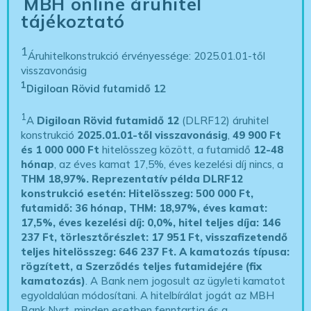
MBH online áruhitel
tájékoztató
1
Áruhitelkonstrukció érvényessége: 2025.01.01-től
visszavonásig
1
Digiloan Rövid futamidő 12
1
A
Digiloan Rövid futamidő 12
(DLRF12) áruhitel
konstrukció
2025.01.01-től visszavonásig
,
49 900 Ft
és 1 000 000 Ft
hitelösszeg között, a futamidő
12-48
hónap
, az éves kamat 17,5%, éves kezelési díj nincs, a
THM 18,97%.
Reprezentatív példa DLRF12
konstrukció esetén: Hitelösszeg: 500 000 Ft,
futamidő: 36 hónap, THM: 18,97%, éves kamat:
17,5%, éves kezelési díj: 0,0%, hitel teljes díja: 146
237 Ft, törlesztőrészlet: 17 951 Ft, visszafizetendő
teljes hitelösszeg: 646 237 Ft.
A kamatozás típusa:
rögzített, a Szerződés teljes futamidejére (fix
kamatozás)
. A Bank nem jogosult az ügyleti kamatot
egyoldalúan módosítani. A hitelbírálat jogát az MBH
Bank Nyrt. minden esetben fenntartja és a