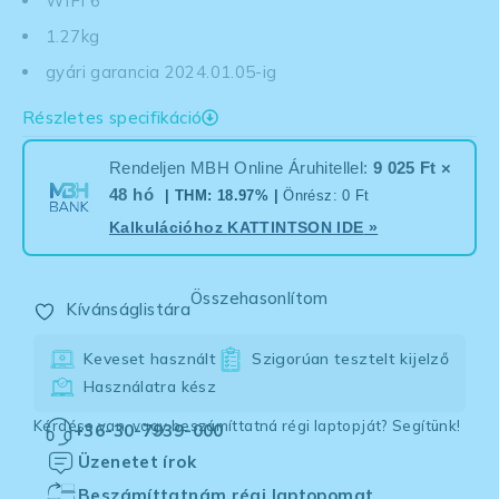
WIFI 6
1.27kg
gyári garancia 2024.01.05-ig
Részletes specifikáció
Rendeljen MBH Online Áruhitellel:
9 025 Ft ×
48 hó
| THM: 18.97% |
Önrész: 0 Ft
Kalkulációhoz
KATTINTSON IDE
»
Összehasonlítom
Kívánságlistára
Keveset használt
Szigorúan tesztelt kijelző
Használatra kész
Kérdése van, vagy beszámíttatná régi laptopját? Segítünk!
+36-30-7939-000
Üzenetet írok
Beszámíttatnám régi laptopomat