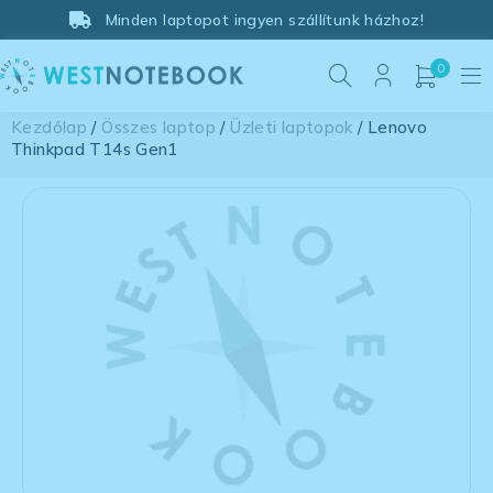
Minden laptopot ingyen szállítunk házhoz!
0
Kezdőlap
/
Összes laptop
/
Üzleti laptopok
/ Lenovo
Thinkpad T14s Gen1