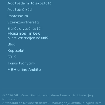
Adatvédelmi tájékoztató
Adattörlő kód
Impresszum
Szervizpartnerség
Elállás a vásárlástól
Hasznos linkek
Miért vásároljon nálunk?
Blog
Kapcsolat
GYIK
Tanúsítványaink
MBH online Áruhitel
©
2026
Friko Consulting Kft. – Notebook kereskedés. Minden jog
fenntartva!
A weboldalon feltüntetett adatok kizárólag tájékoztató jellegűek, nem