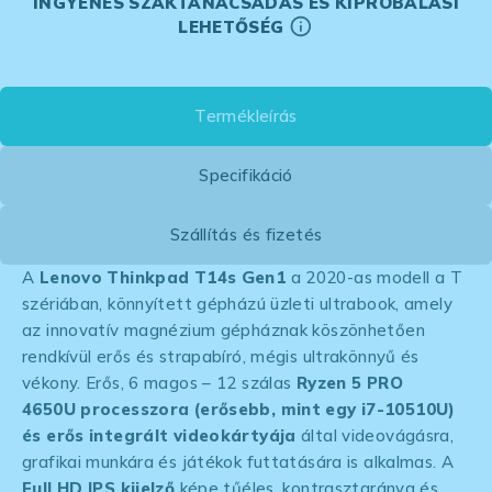
INGYENES SZAKTANÁCSADÁS ÉS KIPRÓBÁLÁSI
LEHETŐSÉG
Termékleírás
Specifikáció
Szállítás és fizetés
A
Lenovo Thinkpad T14s
Gen1
a 2020-as modell a T
szériában, könnyített gépházú üzleti ultrabook, amely
az innovatív magnézium gépháznak köszönhetően
rendkívül erős és strapabíró, mégis ultrakönnyű és
vékony. Erős, 6 magos – 12 szálas
Ryzen 5 PRO
4650U processzora (erősebb, mint egy i7-10510U)
és erős integrált videokártyája
által videovágásra,
grafikai munkára és játékok futtatására is alkalmas. A
Full HD IPS kijelző
képe tűéles, kontrasztaránya és