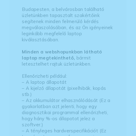
Budapesten, a belvárosban található
üzletünkben tapasztalt szakértőink
segítenek minden felmerülő kérdés
megválaszolásában, és az Ön igényeinek
leginkább megfelelő laptop
kiválasztásában.
Minden a webshopunkban látható
laptop megtekinthető,
bármit
letesztelhet rajtuk üzletünkben.
Ellenőrizheti például:
– A laptop állapotát
– A kijelző állapotát (pixelhibák, kopás
stb.)
– Az akkumulátor elhasználódását (Ez a
gyakorlatban azt jelenti, hogy egy
diagnosztikai programmal ellenőrizheti,
hogy hány %-os állapotot jelez a
szoftver.)
– A tényleges hardverspecifikációt (Ez