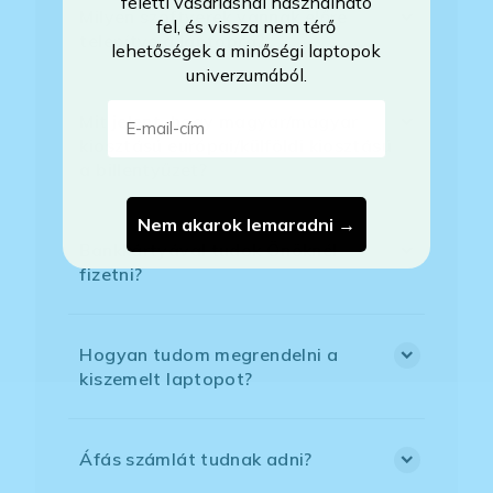
feletti vásárlásnál használható
Milyen szoftverek vannak előre
fel, és vissza nem térő
telepítve a laptopra?
lehetőségek a minőségi laptopok
univerzumából.
E-mail-cím
Mit jelent, hogy magyar/magyar
kiosztású európai/külföldi kiosztású
a billentyűzet?
Nem akarok lemaradni →
Bankkártyával tudok Önöknél
fizetni?
Hogyan tudom megrendelni a
kiszemelt laptopot?
Áfás számlát tudnak adni?