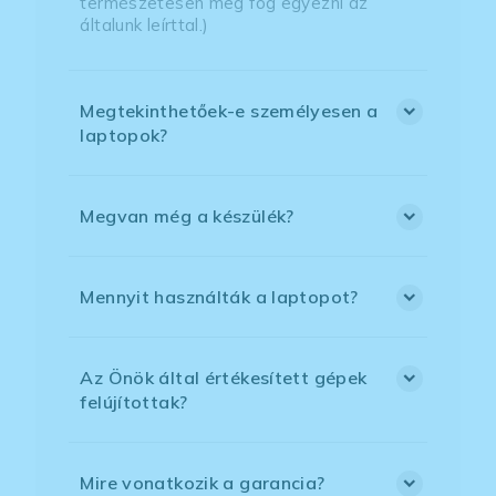
természetesen meg fog egyezni az
általunk leírttal.)
Megtekinthetőek-e személyesen a
laptopok?
Megvan még a készülék?
Mennyit használták a laptopot?
Az Önök által értékesített gépek
felújítottak?
Mire vonatkozik a garancia?