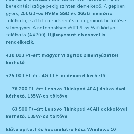
betekintési szöge pedig szintén kiemelkedő. A gépben
gyors,
256GB-os NVMe SSD
és
16GB memória
található, ezáltal a rendszer és a programok betöltése
villámgyors. A notebookban WIFI 6-os Wifi kártya
található (AX200).
Ujjlenyomat olvasóval
is
rendelkezik.
+30 000 Ft-ért magyar világítós billentyűzettel
kérhető
+25 000 Ft-ért 4G LTE modemmel kérhető
— 76 200 Ft-ért Lenovo Thinkpad 40AJ dokkolóval
kérhető, 135W-os töltővel
— 63 500 Ft-ért Lenovo Thinkpad 40AH dokkolóval
kérhető, 135W-os töltővel
Előtelepített és használatra kész Windows 10