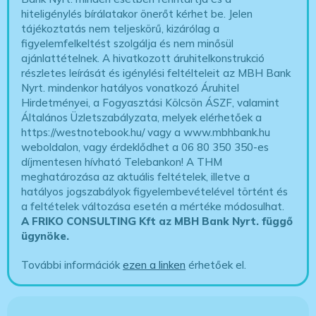
hiteligénylés bírálatakor önerőt kérhet be. Jelen
tájékoztatás nem teljeskörű, kizárólag a
figyelemfelkeltést szolgálja és nem minősül
ajánlattételnek. A hivatkozott áruhitelkonstrukció
részletes leírását és igénylési feltélteleit az MBH Bank
Nyrt. mindenkor hatályos vonatkozó Áruhitel
Hirdetményei, a Fogyasztási Kölcsön ÁSZF, valamint
Általános Üzletszabályzata, melyek elérhetőek a
https://westnotebook.hu/
vagy a www.mbhbank.hu
weboldalon, vagy érdeklődhet a 06 80 350 350-es
díjmentesen hívható Telebankon! A THM
meghatározása az aktuális feltételek, illetve a
hatályos jogszabályok figyelembevételével történt és
a feltételek változása esetén a mértéke módosulhat.
A FRIKO CONSULTING Kft az MBH Bank Nyrt. függő
ügynöke
.
További információk
ezen a linken
érhetőek el.