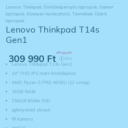
Lenovo Thinkpad
,
Érintőképernyős laptopok
,
Gamer
laptopok
,
Könnyen hordozható
,
Termékek
,
Üzleti
laptopok
Lenovo Thinkpad T14s
Gen1
elfogyott
309 990
Ft
ÁFA
i
Lenovo Thinkpad T14s Gen1
14" FHD IPS matt érintőkijelző
AMD Ryzen 5 PRO 4650U (12 v.mag)
16GB RAM
256GB NVMe SSD
ujjlenyomat olvasó
IR kamera