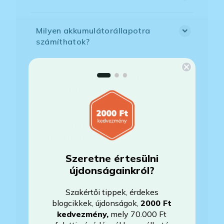
Milyen akkumulátorállapotra
számíthatok?
Mikor lesz készleten a laptop, ha
jelenleg nem elérhető?
Mikor vehetem át a rendelésem, ha
esetleg bővítést is kértem?
Szeretne értesülni
újdonságainkról?
Mikor kapom meg a házhoz
szállítással megrendelt
Szakértői tippek, érdekes
termékemet?
blogcikkek, újdonságok,
2000 Ft
kedvezmény
,
mely 70.000 Ft