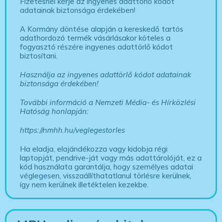
Fizetésnél kérje az ingyenes adattörlő kódot
adatainak biztonsága érdekében!
A Kormány döntése alapján a kereskedő tartós
adathordozó termék vásárlásakor köteles a
fogyasztó részére ingyenes adattörlő kódot
biztosítani.
Használja az ingyenes adattörlő kódot adatainak
biztonsága érdekében!
További információ a Nemzeti Média- és Hírközlési
Hatóság honlapján:
https://nmhh.hu/veglegestorles
Ha eladja, elajándékozza vagy kidobja régi
laptopját, pendrive-ját vagy más adattárolóját, ez a
kód használata garantálja, hogy személyes adatai
véglegesen, visszaállíthatatlanul törlésre kerülnek,
így nem kerülnek illetéktelen kezekbe.