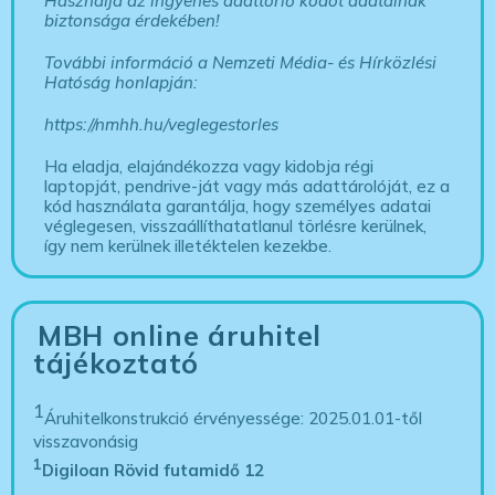
Használja az ingyenes adattörlő kódot adatainak
biztonsága érdekében!
További információ a Nemzeti Média- és Hírközlési
Hatóság honlapján:
https://nmhh.hu/veglegestorles
Ha eladja, elajándékozza vagy kidobja régi
laptopját, pendrive-ját vagy más adattárolóját, ez a
kód használata garantálja, hogy személyes adatai
véglegesen, visszaállíthatatlanul törlésre kerülnek,
így nem kerülnek illetéktelen kezekbe.
MBH online áruhitel
tájékoztató
1
Áruhitelkonstrukció érvényessége: 2025.01.01-től
visszavonásig
1
Digiloan Rövid futamidő 12