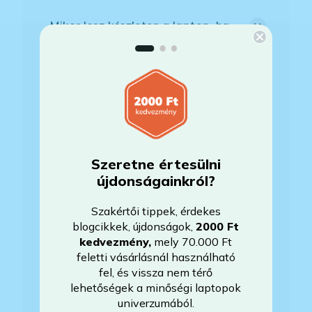
Mikor lesz készleten a laptop, ha
jelenleg nem elérhető?
Mikor vehetem át a rendelésem, ha
esetleg bővítést is kértem?
Mikor kapom meg a házhoz
Szeretne értesülni
szállítással megrendelt
újdonságainkról?
termékemet?
Szakértői tippek, érdekes
blogcikkek, újdonságok,
2000 Ft
Milyen szoftverek vannak előre
kedvezmény
,
mely 70.000 Ft
telepítve a laptopra?
feletti vásárlásnál használható
fel, és vissza nem térő
lehetőségek a minőségi laptopok
univerzumából.
Mit jelent, hogy magyar/magyar