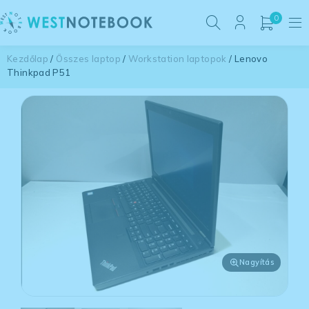
0
Kezdőlap
/
Összes laptop
/
Workstation laptopok
/ Lenovo
Thinkpad P51
Nagyítás