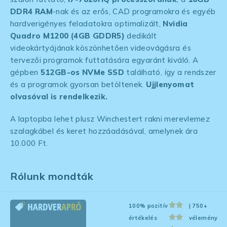
DDR4 RAM
-nak és az erős, CAD programokra és egyéb
hardverigényes feladatokra optimalizált,
Nvidia
Quadro M1200 (4GB GDDR5)
dedikált
videokártyájának köszönhetően videovágásra és
tervezői programok futtatására egyaránt kiváló. A
gépben
512GB-os NVMe SSD
található, így a rendszer
és a programok gyorsan betöltenek.
Ujjlenyomat
olvasóval is rendelkezik.
A laptopba lehet plusz Winchestert rakni merevlemez
szalagkábel és keret hozzáadásával, amelynek ára
10.000 Ft.
Rólunk mondták
100% pozitív
| 750+
értékelés
vélemény