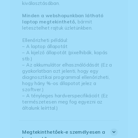
kiválasztásában.
Minden a webshopunkban látható
laptop megtekinthető,
bármit
letesztelhet rajtuk üzletünkben.
Ellenőrizheti például:
– A laptop állapotát
– A kijelző állapotát (pixelhibák, kopás
stb.)
– Az akkumulátor elhasználódását (Ez a
gyakorlatban azt jelenti, hogy egy
diagnosztikai programmal ellenőrizheti,
hogy hány %-os állapotot jelez a
szoftver.)
– A tényleges hardverspecifikációt (Ez
természetesen meg fog egyezni az
általunk leírttal.)
Megtekinthetőek-e személyesen a