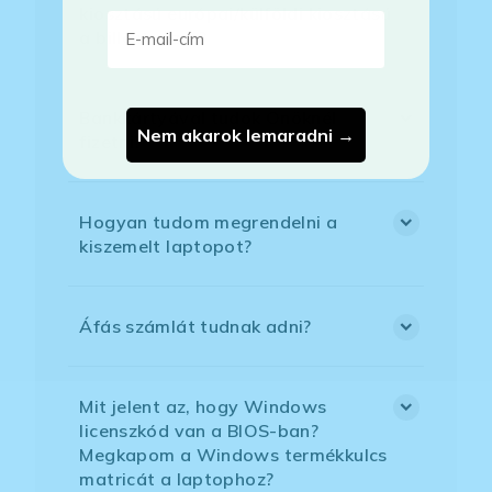
kiosztású európai/külföldi kiosztású
E-mail-cím
a billentyűzet?
Bankkártyával tudok Önöknél
Nem akarok lemaradni →
fizetni?
Hogyan tudom megrendelni a
kiszemelt laptopot?
Áfás számlát tudnak adni?
Mit jelent az, hogy Windows
licenszkód van a BIOS-ban?
Megkapom a Windows termékkulcs
matricát a laptophoz?