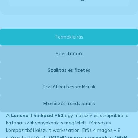
Termékleírás
Specifikáció
Szállítás és fizetés
Esztétikai besorolásunk
Ellenőrzési rendszerünk
A
Lenovo Thinkpad P51
egy masszív és strapabíró, a
katonai szabványoknak is megfelelt, fémvázas
kompozitból készült workstation. Erős 4 magos – 8
szálon futtató,
i7-7820HQ processzorának
, a
16GB