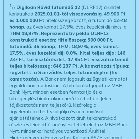
1
A
Digiloan Rövid futamidő 12
(DLRF12) áruhitel
konstrukció
2025.01.01-től visszavonásig
,
49 900 Ft
és 1 000 000 Ft
hitelösszeg között, a futamidő
12-48
hónap
, az éves kamat 17,5%, éves kezelési díj nincs, a
THM 18,97%.
Reprezentatív példa DLRF12
konstrukció esetén: Hitelösszeg: 500 000 Ft,
futamidő: 36 hónap, THM: 18,97%, éves kamat:
17,5%, éves kezelési díj: 0,0%, hitel teljes díja: 146
237 Ft, törlesztőrészlet: 17 951 Ft, visszafizetendő
teljes hitelösszeg: 646 237 Ft.
A kamatozás típusa:
rögzített, a Szerződés teljes futamidejére (fix
kamatozás)
. A Bank nem jogosult az ügyleti kamatot
egyoldalúan módosítani. A hitelbírálat jogát az MBH
Bank Nyrt. minden esetben fenntartja és a
hiteligénylés bírálatakor önerőt kérhet be. Jelen
tájékoztatás nem teljeskörű, kizárólag a
figyelemfelkeltést szolgálja és nem minősül
ajánlattételnek. A hivatkozott áruhitelkonstrukció
részletes leírását és igénylési feltélteleit az MBH Bank
Nyrt. mindenkor hatályos vonatkozó Áruhitel
Hirdetményei, a Fogyasztási Kölcsön ÁSZF, valamint