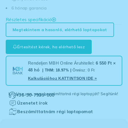
6 hónap garancia
Részletes specifikáció
Megtekintem a hasonló, elérhető laptopokat
Értesítést kérek, ha elérhető lesz
Rendeljen MBH Online Áruhitellel:
6 550 Ft ×
48 hó
| THM: 18.97% |
Önrész: 0 Ft
Kalkulációhoz
KATTINTSON IDE
»
Kérdése van, vagy beszámíttatná régi laptopját? Segítünk!
+36-30-7939-000
Üzenetet írok
Beszámíttatnám régi laptopomat