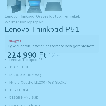
Lenovo Thinkpad
,
Összes laptop
,
Termékek
,
Workstation laptopok
Lenovo Thinkpad P51
elfogyott
Egyedi darab, ismételt beszerzése nem garantálható.
224 990
Ft
ÁFA
i
Lenovo Thinkpad P51
15.6" FHD IPS
i7-7820HQ (8 v.mag)
Nvidia Quadro M1200 (4GB GDDR5)
16GB DDR4
512GB NVMe SSD
ujjlenyomat olvasó