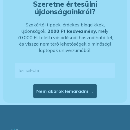
Szeretne értesülni
újdonságainkról?
Szakértői tippek, érdekes blogcikkek,
újdonságok,
2000 Ft kedvezmény,
mely
70.000 Ft feletti vásárlásnál használható fel,
és vissza nem térő lehetőségek a minőségi
laptopok univerzumából.
E-mail-cím
Nem akarok lemaradni →