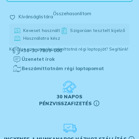
Összehasonlítom
Kívánságlistára
Keveset használt
Szigorúan tesztelt kijelző
Használatra kész
Kérdése van, vagy beszámíttatná régi laptopját? Segítünk!
+36-30-7939-000
Üzenetet írok
Beszámíttatnám régi laptopomat
30 NAPOS
PÉNZVISSZAFIZETÉS