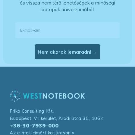
és vissza nem térő lehetőségek a minőségi
laptopok univerzumából.
E-mail-cím
Nem akarok lemaradni →
Friko Consulting Kft.
Budapest, VI. kerület, Aradi utca 35., 1062
+36-30-7939-000
Az e-mail-címért kattintson »