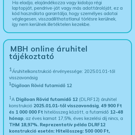
Ha eladja, elajándékozza vagy kidobja régi
laptopját, pendrive-ját vagy más adattárolóját, ez a
kód használata garantálja, hogy személyes adatai
véglegesen, visszaállíthatatlanul törlésre kerülnek,
így nem kerülnek illetéktelen kezekbe.
MBH online áruhitel
tájékoztató
1
Áruhitelkonstrukció érvényessége: 2025.01.01-től
visszavonásig
1
Digiloan Rövid futamidő 12
1
A
Digiloan Rövid futamidő 12
(DLRF12) áruhitel
konstrukció
2025.01.01-től visszavonásig
,
49 900 Ft
és 1 000 000 Ft
hitelösszeg között, a futamidő
12-48
hónap
, az éves kamat 17,5%, éves kezelési díj nincs, a
THM 18,97%.
Reprezentatív példa DLRF12
konstrukció esetén: Hitelösszeg: 500 000 Ft,