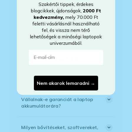
Szakértői tippek, érdekes
Hogyan tudom megrendelni a
blogcikkek, újdonságok,
2000 Ft
kiszemelt laptopot?
kedvezmény
,
mely 70.000 Ft
feletti vásárlásnál használható
fel, és vissza nem térő
lehetőségek a minőségi laptopok
Áfás számlát tudnak adni?
univerzumából.
E-mail-cím
Mit jelent az, hogy Windows
licenszkód van a BIOS-ban?
Megkapom a Windows termékkulcs
matricát a laptophoz?
Nem akarok lemaradni →
Vállalnak-e garanciát a laptop
akkumulátorára?
Milyen bővítéseket, szoftvereket,