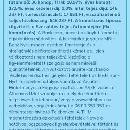
futamidő: 36 hónap, THM: 18,97%, éves kamat:
17,5%, éves kezelési díj: 0,0%, hitel teljes díja: 146
237 Ft, törlesztőrészlet: 17 951 Ft, visszafizetendő
teljes hitelösszeg: 646 237 Ft.
A kamatozás típusa:
rögzített, a Szerződés teljes futamidejére (fix
kamatozás)
. A Bank nem jogosult az ügyleti kamatot
egyoldalúan módosítani. A hitelbírálat jogát az MBH
Bank Nyrt. minden esetben fenntartja és a
hiteligénylés bírálatakor önerőt kérhet be. Jelen
tájékoztatás nem teljeskörű, kizárólag a
figyelemfelkeltést szolgálja és nem minősül
ajánlattételnek. A hivatkozott áruhitelkonstrukció
részletes leírását és igénylési feltélteleit az MBH Bank
Nyrt. mindenkor hatályos vonatkozó Áruhitel
Hirdetményei, a Fogyasztási Kölcsön ÁSZF, valamint
Általános Üzletszabályzata, melyek elérhetőek a
https://westnotebook.hu/
vagy a www.mbhbank.hu
weboldalon, vagy érdeklődhet a 06 80 350 350-es
díjmentesen hívható Telebankon! A THM
meghatározása az aktuális feltételek, illetve a
hatályos jogszabályok figyelembevételével történt és