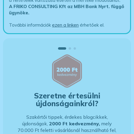
a feltételek változása esetén a mértéke módosulhat.
A FRIKO CONSULTING Kft az MBH Bank Nyrt. függő
ügynöke
.
További információk
ezen a linken
érhetőek el.
Szeretne értesülni
újdonságainkról?
Szakértői tippek, érdekes blogcikkek,
újdonságok,
2000 Ft kedvezmény,
mely
70.000 Ft feletti vásárlásnál használható fel,