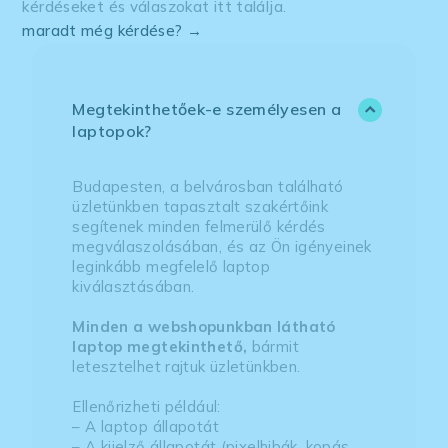
kérdéseket és válaszokat itt találja.
maradt még kérdése? →
Megtekinthetőek-e személyesen a
laptopok?
Budapesten, a belvárosban található
üzletünkben tapasztalt szakértőink
segítenek minden felmerülő kérdés
megválaszolásában, és az Ön igényeinek
leginkább megfelelő laptop
kiválasztásában.
Minden a webshopunkban látható
laptop megtekinthető,
bármit
letesztelhet rajtuk üzletünkben.
Ellenőrizheti például:
– A laptop állapotát
– A kijelző állapotát (pixelhibák, kopás