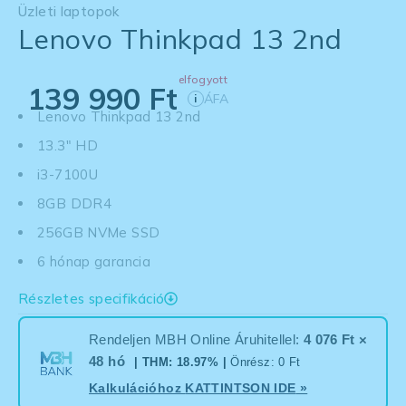
Üzleti laptopok
Lenovo Thinkpad 13 2nd
elfogyott
139 990
Ft
ÁFA
i
Lenovo Thinkpad 13 2nd
13.3" HD
i3-7100U
8GB DDR4
256GB NVMe SSD
6 hónap garancia
Részletes specifikáció
Rendeljen MBH Online Áruhitellel:
4 076 Ft ×
48 hó
| THM: 18.97% |
Önrész: 0 Ft
Kalkulációhoz
KATTINTSON IDE
»