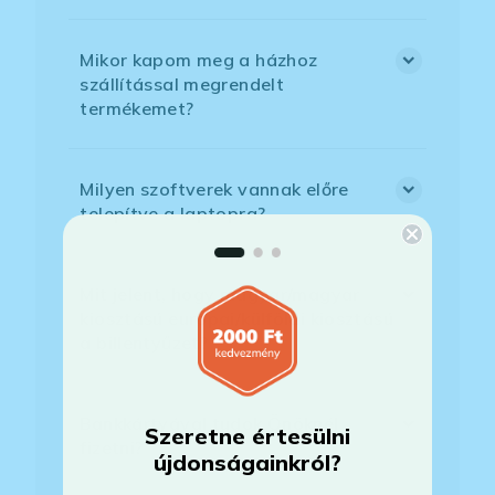
Mikor kapom meg a házhoz
szállítással megrendelt
termékemet?
Milyen szoftverek vannak előre
telepítve a laptopra?
Mit jelent, hogy magyar/magyar
kiosztású európai/külföldi kiosztású
a billentyűzet?
Bankkártyával tudok Önöknél
Szeretne értesülni
fizetni?
újdonságainkról?