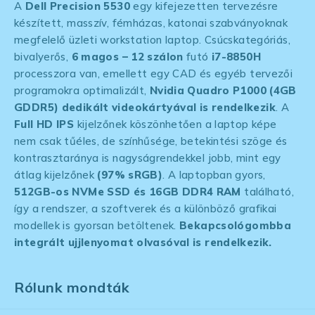
A
Dell Precision 5530
egy kifejezetten tervezésre
készített, masszív, fémházas, katonai szabványoknak
megfelelő üzleti workstation laptop. Csúcskategóriás,
bivalyerős,
6 magos – 12 szálon
futó
i7-8850H
processzora van, emellett egy CAD és egyéb tervezői
programokra optimalizált,
Nvidia Quadro P1000 (4GB
GDDR5) dedikált videokártyával is rendelkezik
. A
Full HD IPS
kijelzőnek köszönhetően a laptop képe
nem csak tűéles, de színhűsége, betekintési szöge és
kontrasztaránya is nagyságrendekkel jobb, mint egy
átlag kijelzőnek
(97% sRGB)
. A laptopban gyors,
512GB-os NVMe SSD és 16GB DDR4 RAM
található,
így a rendszer, a szoftverek és a különböző grafikai
modellek is gyorsan betöltenek.
Bekapcsológombba
integrált ujjlenyomat olvasóval is rendelkezik.
Rólunk mondták