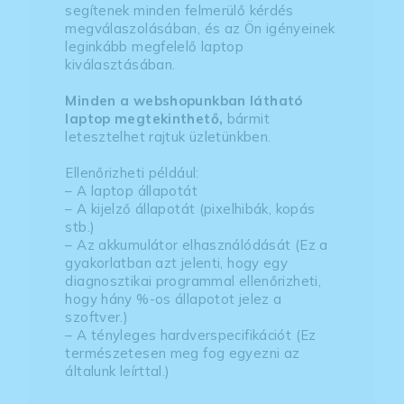
segítenek minden felmerülő kérdés
megválaszolásában, és az Ön igényeinek
leginkább megfelelő laptop
kiválasztásában.
Minden a webshopunkban látható
laptop megtekinthető,
bármit
letesztelhet rajtuk üzletünkben.
Ellenőrizheti például:
– A laptop állapotát
– A kijelző állapotát (pixelhibák, kopás
stb.)
– Az akkumulátor elhasználódását (Ez a
gyakorlatban azt jelenti, hogy egy
diagnosztikai programmal ellenőrizheti,
hogy hány %-os állapotot jelez a
szoftver.)
– A tényleges hardverspecifikációt (Ez
természetesen meg fog egyezni az
általunk leírttal.)