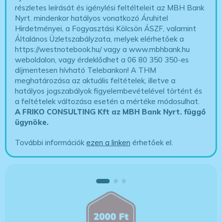
részletes leírását és igénylési feltélteleit az MBH Bank
Nyrt. mindenkor hatályos vonatkozó Áruhitel
Hirdetményei, a Fogyasztási Kölcsön ÁSZF, valamint
Általános Üzletszabályzata, melyek elérhetőek a
https://westnotebook.hu/
vagy a www.mbhbank.hu
weboldalon, vagy érdeklődhet a 06 80 350 350-es
díjmentesen hívható Telebankon! A THM
meghatározása az aktuális feltételek, illetve a
hatályos jogszabályok figyelembevételével történt és
a feltételek változása esetén a mértéke módosulhat.
A FRIKO CONSULTING Kft az MBH Bank Nyrt. függő
ügynöke
.
További információk
ezen a linken
érhetőek el.