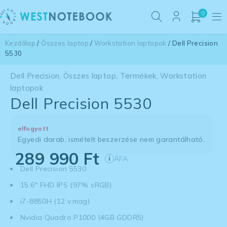
0
Kezdőlap
/
Összes laptop
/
Workstation laptopok
/ Dell Precision
5530
Dell Precision
,
Összes laptop
,
Termékek
,
Workstation
laptopok
Dell Precision 5530
elfogyott
Egyedi darab, ismételt beszerzése nem garantálható.
289 990
Ft
ÁFA
i
Dell Precision 5530
15.6" FHD IPS (97% sRGB)
i7-8850H (12 v.mag)
Nvidia Quadro P1000 (4GB GDDR5)