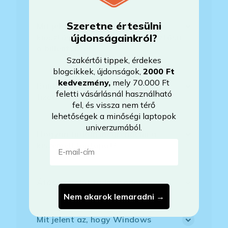
Szeretne értesülni
Mit jelent, hogy magyar/magyar
újdonságainkról?
kiosztású európai/külföldi kiosztású
a billentyűzet?
Szakértői tippek, érdekes
blogcikkek, újdonságok,
2000 Ft
kedvezmény
,
mely 70.000 Ft
Bankkártyával tudok Önöknél
feletti vásárlásnál használható
fizetni?
fel, és vissza nem térő
lehetőségek a minőségi laptopok
univerzumából.
Hogyan tudom megrendelni a
E-mail-cím
kiszemelt laptopot?
Áfás számlát tudnak adni?
Nem akarok lemaradni →
Mit jelent az, hogy Windows