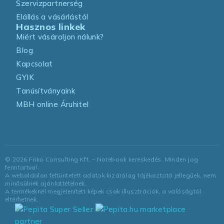
Szervizpartnerség
Elállás a vásárlástól
Hasznos linkek
Miért vásároljon nálunk?
Blog
Kapcsolat
GYIK
Tanúsítványaink
MBH online Áruhitel
©
2026
Friko Consulting Kft. – Notebook kereskedés. Minden jog
fenntartva!
A weboldalon feltüntetett adatok kizárólag tájékoztató jellegűek, nem
minősülnek ajánlattételnek.
A termékeknél megjelenített képek csak illusztrációk, a valóságtól
eltérhetnek.
marketplace
partner