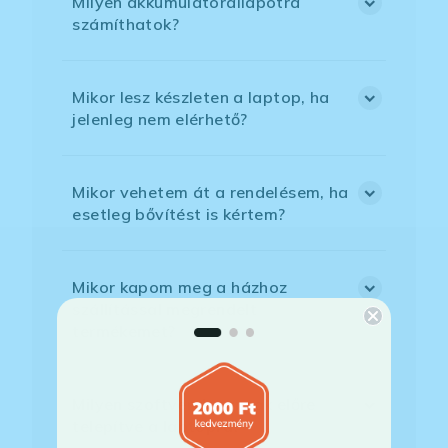
Milyen akkumulátorállapotra
számíthatok?
Mikor lesz készleten a laptop, ha
jelenleg nem elérhető?
Mikor vehetem át a rendelésem, ha
esetleg bővítést is kértem?
Mikor kapom meg a házhoz
szállítással megrendelt
termékemet?
Milyen szoftverek vannak előre
telepítve a laptopra?