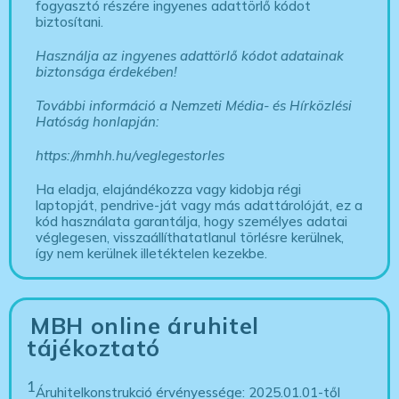
fogyasztó részére ingyenes adattörlő kódot
biztosítani.
Használja az ingyenes adattörlő kódot adatainak
biztonsága érdekében!
További információ a Nemzeti Média- és Hírközlési
Hatóság honlapján:
https://nmhh.hu/veglegestorles
Ha eladja, elajándékozza vagy kidobja régi
laptopját, pendrive-ját vagy más adattárolóját, ez a
kód használata garantálja, hogy személyes adatai
véglegesen, visszaállíthatatlanul törlésre kerülnek,
így nem kerülnek illetéktelen kezekbe.
MBH online áruhitel
tájékoztató
1
Áruhitelkonstrukció érvényessége: 2025.01.01-től