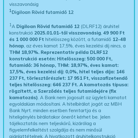
visszavonásig
1
Digiloan Rövid futamidő 12
1
A
Digiloan Rövid futamidő 12
(DLRF12) áruhitel
konstrukció
2025.01.01-től visszavonásig
,
49 900 Ft
és 1 000 000 Ft
hitelösszeg között, a futamidő
12-48
hónap
, az éves kamat 17,5%, éves kezelési díj nincs, a
THM 18,97%.
Reprezentatív példa DLRF12
konstrukció esetén: Hitelösszeg: 500 000 Ft,
futamidő: 36 hónap, THM: 18,97%, éves kamat:
17,5%, éves kezelési díj: 0,0%, hitel teljes díja: 146
237 Ft, törlesztőrészlet: 17 951 Ft, visszafizetendő
teljes hitelösszeg: 646 237 Ft.
A kamatozás típusa:
rögzített, a Szerződés teljes futamidejére (fix
kamatozás)
. A Bank nem jogosult az ügyleti kamatot
egyoldalúan módosítani. A hitelbírálat jogát az MBH
Bank Nyrt. minden esetben fenntartja és a
hiteligénylés bírálatakor önerőt kérhet be. Jelen
tájékoztatás nem teljeskörű, kizárólag a
figyelemfelkeltést szolgálja és nem minősül
ajánlattételnek. A hivatkozott áruhitelkonstrukció