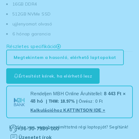
16GB DDR4
512GB NVMe SSD
ujjlenyomat olvasó
6 hónap garancia
Részletes specifikáció
Megtekintem a hasonló, elérhető laptopokat
Értesítést kérek, ha elérhető lesz
Rendeljen MBH Online Áruhitellel:
8 443 Ft ×
48 hó
| THM: 18.97% |
Önrész: 0 Ft
Kalkulációhoz
KATTINTSON IDE
»
Kérdése van, vagy beszámíttatná régi laptopját? Segítünk!
+36-30-7939-000
Üzenetet írok