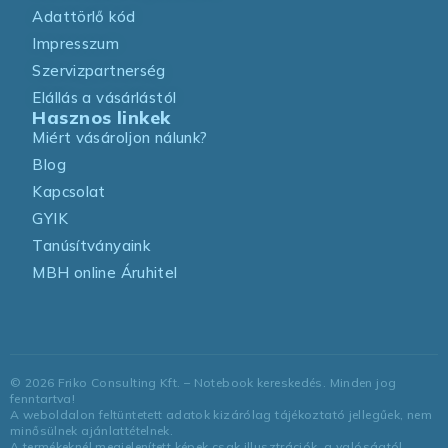
Adattörlő kód
Impresszum
Szervizpartnerség
Elállás a vásárlástól
Hasznos linkek
Miért vásároljon nálunk?
Blog
Kapcsolat
GYIK
Tanúsítványaink
MBH online Áruhitel
©
2026
Friko Consulting Kft. – Notebook kereskedés. Minden jog
fenntartva!
A weboldalon feltüntetett adatok kizárólag tájékoztató jellegűek, nem
minősülnek ajánlattételnek.
A termékeknél megjelenített képek csak illusztrációk, a valóságtól