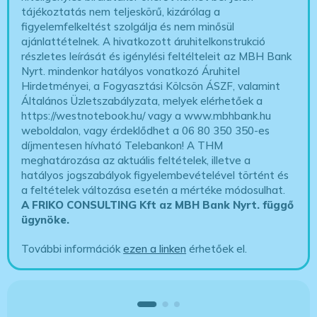
tájékoztatás nem teljeskörű, kizárólag a
figyelemfelkeltést szolgálja és nem minősül
ajánlattételnek. A hivatkozott áruhitelkonstrukció
részletes leírását és igénylési feltélteleit az MBH Bank
Nyrt. mindenkor hatályos vonatkozó Áruhitel
Hirdetményei, a Fogyasztási Kölcsön ÁSZF, valamint
Általános Üzletszabályzata, melyek elérhetőek a
https://westnotebook.hu/
vagy a www.mbhbank.hu
weboldalon, vagy érdeklődhet a 06 80 350 350-es
díjmentesen hívható Telebankon! A THM
meghatározása az aktuális feltételek, illetve a
hatályos jogszabályok figyelembevételével történt és
a feltételek változása esetén a mértéke módosulhat.
A FRIKO CONSULTING Kft az MBH Bank Nyrt. függő
ügynöke
.
További információk
ezen a linken
érhetőek el.