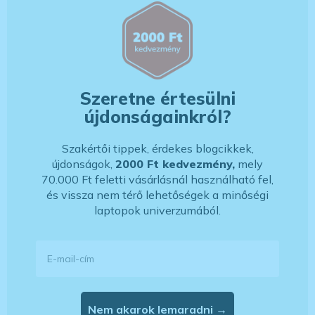
Szeretne értesülni
újdonságainkról?
Szakértői tippek, érdekes blogcikkek,
újdonságok,
2000 Ft kedvezmény,
mely
70.000 Ft feletti vásárlásnál használható fel,
és vissza nem térő lehetőségek a minőségi
laptopok univerzumából.
E-mail-cím
Nem akarok lemaradni →