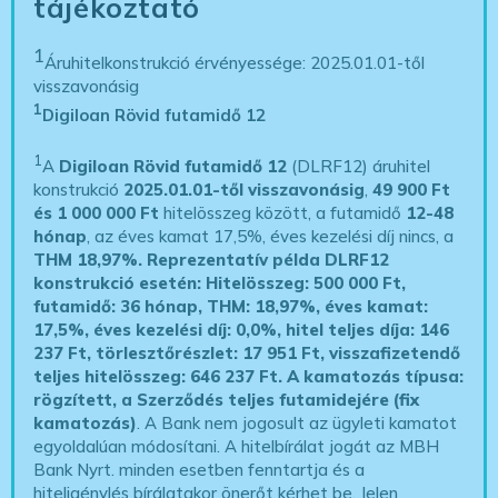
tájékoztató
1
Áruhitelkonstrukció érvényessége: 2025.01.01-től
visszavonásig
1
Digiloan Rövid futamidő 12
1
A
Digiloan Rövid futamidő 12
(DLRF12) áruhitel
konstrukció
2025.01.01-től visszavonásig
,
49 900 Ft
és 1 000 000 Ft
hitelösszeg között, a futamidő
12-48
hónap
, az éves kamat 17,5%, éves kezelési díj nincs, a
THM 18,97%.
Reprezentatív példa DLRF12
konstrukció esetén: Hitelösszeg: 500 000 Ft,
futamidő: 36 hónap, THM: 18,97%, éves kamat:
17,5%, éves kezelési díj: 0,0%, hitel teljes díja: 146
237 Ft, törlesztőrészlet: 17 951 Ft, visszafizetendő
teljes hitelösszeg: 646 237 Ft.
A kamatozás típusa:
rögzített, a Szerződés teljes futamidejére (fix
kamatozás)
. A Bank nem jogosult az ügyleti kamatot
egyoldalúan módosítani. A hitelbírálat jogát az MBH
Bank Nyrt. minden esetben fenntartja és a
hiteligénylés bírálatakor önerőt kérhet be. Jelen