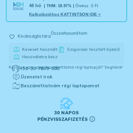
48 hó
| THM: 18.97% |
Önrész: 0 Ft
Kalkulációhoz
KATTINTSON IDE
»
Összehasonlítom
Kívánságlistára
Keveset használt
Szigorúan tesztelt kijelző
Használatra kész
Kérdése van, vagy beszámíttatná régi laptopját? Segítünk!
+36-30-7939-000
Üzenetet írok
Beszámíttatnám régi laptopomat
30 NAPOS
PÉNZVISSZAFIZETÉS