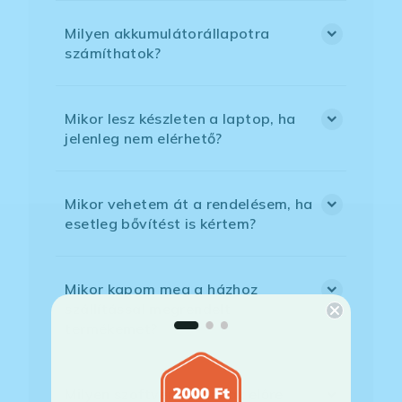
Milyen akkumulátorállapotra
számíthatok?
Mikor lesz készleten a laptop, ha
jelenleg nem elérhető?
Mikor vehetem át a rendelésem, ha
esetleg bővítést is kértem?
Mikor kapom meg a házhoz
szállítással megrendelt
termékemet?
Milyen szoftverek vannak előre