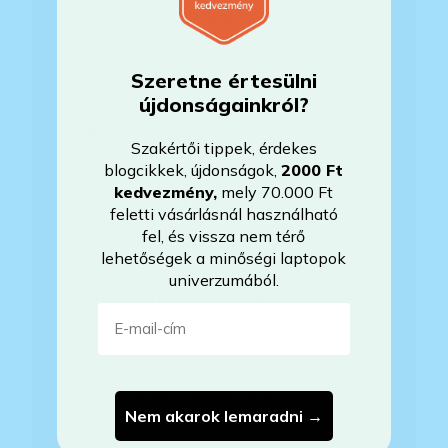
telepítve a laptopra?
Szeretne értesülni
Mit jelent, hogy magyar/magyar
újdonságainkról?
kiosztású európai/külföldi kiosztású
a billentyűzet?
Szakértői tippek, érdekes
blogcikkek, újdonságok,
2000 Ft
kedvezmény
,
mely 70.000 Ft
Bankkártyával tudok Önöknél
feletti vásárlásnál használható
fizetni?
fel, és vissza nem térő
lehetőségek a minőségi laptopok
univerzumából.
Hogyan tudom megrendelni a
E-mail-cím
kiszemelt laptopot?
Áfás számlát tudnak adni?
Nem akarok lemaradni →