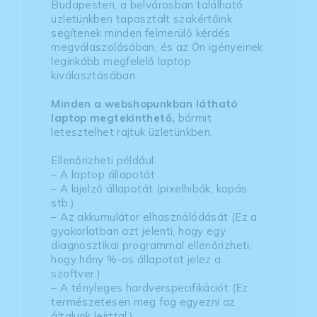
Budapesten, a belvárosban található
üzletünkben tapasztalt szakértőink
segítenek minden felmerülő kérdés
megválaszolásában, és az Ön igényeinek
leginkább megfelelő laptop
kiválasztásában.
Minden a webshopunkban látható
laptop megtekinthető,
bármit
letesztelhet rajtuk üzletünkben.
Ellenőrizheti például:
– A laptop állapotát
– A kijelző állapotát (pixelhibák, kopás
stb.)
– Az akkumulátor elhasználódását (Ez a
gyakorlatban azt jelenti, hogy egy
diagnosztikai programmal ellenőrizheti,
hogy hány %-os állapotot jelez a
szoftver.)
– A tényleges hardverspecifikációt (Ez
természetesen meg fog egyezni az
általunk leírttal.)