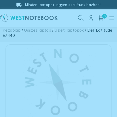
Minden laptopot ingyen szállítunk házhoz!
0
Kezdőlap
/
Összes laptop
/
Üzleti laptopok
/ Dell Latitude
E7440