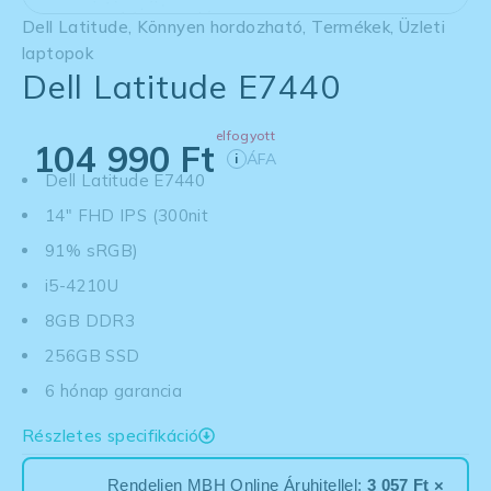
Dell Latitude
,
Könnyen hordozható
,
Termékek
,
Üzleti
laptopok
Dell Latitude E7440
elfogyott
104 990
Ft
ÁFA
i
Dell Latitude E7440
14" FHD IPS (300nit
91% sRGB)
i5-4210U
8GB DDR3
256GB SSD
6 hónap garancia
Részletes specifikáció
Rendeljen MBH Online Áruhitellel:
3 057 Ft ×