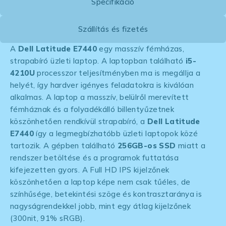
Specifikáció
Szállítás és fizetés
A
Dell Latitude E7440
egy masszív fémházas,
strapabíró üzleti laptop. A laptopban található
i5-
4210U
processzor teljesítményben ma is megállja a
helyét, így hardver igényes feladatokra is kiválóan
alkalmas. A laptop a masszív, belülről merevített
fémháznak és a folyadékálló billentyűzetnek
köszönhetően rendkívül strapabíró, a
Dell Latitude
E7440
így a legmegbízhatóbb üzleti laptopok közé
tartozik. A gépben található
256GB-os SSD
miatt a
rendszer betöltése és a programok futtatása
kifejezetten gyors. A Full HD IPS kijelzőnek
köszönhetően a laptop képe nem csak tűéles, de
színhűsége, betekintési szöge és kontrasztaránya is
nagyságrendekkel jobb, mint egy átlag kijelzőnek
(300nit, 91% sRGB).