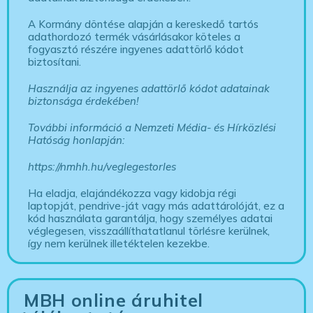
A Kormány döntése alapján a kereskedő tartós
adathordozó termék vásárlásakor köteles a
fogyasztó részére ingyenes adattörlő kódot
biztosítani.
Használja az ingyenes adattörlő kódot adatainak
biztonsága érdekében!
További információ a Nemzeti Média- és Hírközlési
Hatóság honlapján:
https://nmhh.hu/veglegestorles
Ha eladja, elajándékozza vagy kidobja régi
laptopját, pendrive-ját vagy más adattárolóját, ez a
kód használata garantálja, hogy személyes adatai
véglegesen, visszaállíthatatlanul törlésre kerülnek,
így nem kerülnek illetéktelen kezekbe.
MBH online áruhitel