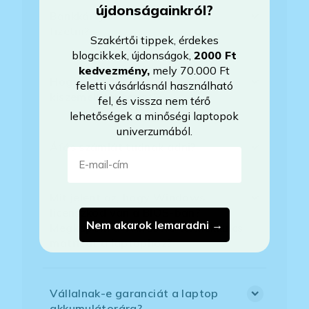
újdonságainkról?
Bankkártyával tudok Önöknél
fizetni?
Szakértői tippek, érdekes
blogcikkek, újdonságok,
2000 Ft
kedvezmény
,
mely 70.000 Ft
Hogyan tudom megrendelni a
feletti vásárlásnál használható
kiszemelt laptopot?
fel, és vissza nem térő
lehetőségek a minőségi laptopok
univerzumából.
Áfás számlát tudnak adni?
E-mail-cím
Mit jelent az, hogy Windows
licenszkód van a BIOS-ban?
Nem akarok lemaradni →
Megkapom a Windows termékkulcs
matricát a laptophoz?
Vállalnak-e garanciát a laptop
akkumulátorára?