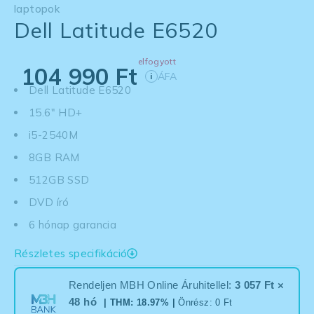
laptopok
Dell Latitude E6520
elfogyott
104 990
Ft
ÁFA
i
Dell Latitude E6520
15.6" HD+
i5-2540M
8GB RAM
512GB SSD
DVD író
6 hónap garancia
Részletes specifikáció
Rendeljen MBH Online Áruhitellel:
3 057 Ft ×
48 hó
| THM: 18.97% |
Önrész: 0 Ft