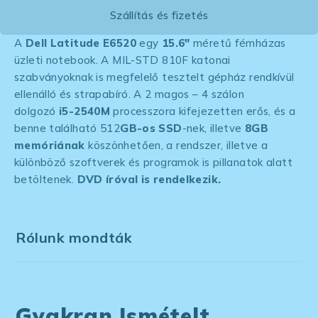
Szállítás és fizetés
A
Dell Latitude E6520
egy
15.6″
méretű fémházas
üzleti notebook. A MIL-STD 810F katonai
szabványoknak is megfelelő tesztelt gépház rendkívül
ellenálló és strapabíró.
A 2 magos – 4 szálon
dolgozó
i5-2540M
processzora kifejezetten erős, és a
benne található 512
GB-os SSD
-nek, illetve
8GB
memóriának
köszönhetően, a rendszer, illetve a
különböző szoftverek és programok is pillanatok alatt
betöltenek.
DVD íróval is rendelkezik.
Rólunk mondták
Gyakran Ismételt