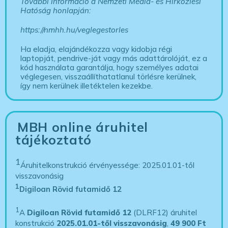
További információ a Nemzeti Média- és Hírközlési
Hatóság honlapján:
https://nmhh.hu/veglegestorles
Ha eladja, elajándékozza vagy kidobja régi
laptopját, pendrive-ját vagy más adattárolóját, ez a
kód használata garantálja, hogy személyes adatai
véglegesen, visszaállíthatatlanul törlésre kerülnek,
így nem kerülnek illetéktelen kezekbe.
MBH online áruhitel
tájékoztató
1
Áruhitelkonstrukció érvényessége: 2025.01.01-től
visszavonásig
1
Digiloan Rövid futamidő 12
1
A
Digiloan Rövid futamidő 12
(DLRF12) áruhitel
konstrukció
2025.01.01-től visszavonásig
,
49 900 Ft