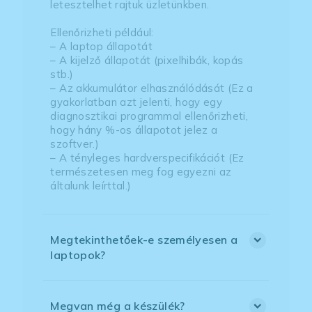
letesztelhet rajtuk üzletünkben.
Ellenőrizheti például:
– A laptop állapotát
– A kijelző állapotát (pixelhibák, kopás
stb.)
– Az akkumulátor elhasználódását (Ez a
gyakorlatban azt jelenti, hogy egy
diagnosztikai programmal ellenőrizheti,
hogy hány %-os állapotot jelez a
szoftver.)
– A tényleges hardverspecifikációt (Ez
természetesen meg fog egyezni az
általunk leírttal.)
Megtekinthetőek-e személyesen a
laptopok?
Megvan még a készülék?