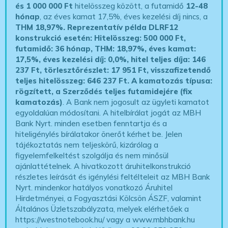
és 1 000 000 Ft
hitelösszeg között, a futamidő
12-48
hónap
, az éves kamat 17,5%, éves kezelési díj nincs, a
THM 18,97%.
Reprezentatív példa DLRF12
konstrukció esetén: Hitelösszeg: 500 000 Ft,
futamidő: 36 hónap, THM: 18,97%, éves kamat:
17,5%, éves kezelési díj: 0,0%, hitel teljes díja: 146
237 Ft, törlesztőrészlet: 17 951 Ft, visszafizetendő
teljes hitelösszeg: 646 237 Ft.
A kamatozás típusa:
rögzített, a Szerződés teljes futamidejére (fix
kamatozás)
. A Bank nem jogosult az ügyleti kamatot
egyoldalúan módosítani. A hitelbírálat jogát az MBH
Bank Nyrt. minden esetben fenntartja és a
hiteligénylés bírálatakor önerőt kérhet be. Jelen
tájékoztatás nem teljeskörű, kizárólag a
figyelemfelkeltést szolgálja és nem minősül
ajánlattételnek. A hivatkozott áruhitelkonstrukció
részletes leírását és igénylési feltélteleit az MBH Bank
Nyrt. mindenkor hatályos vonatkozó Áruhitel
Hirdetményei, a Fogyasztási Kölcsön ÁSZF, valamint
Általános Üzletszabályzata, melyek elérhetőek a
https://westnotebook.hu/
vagy a www.mbhbank.hu