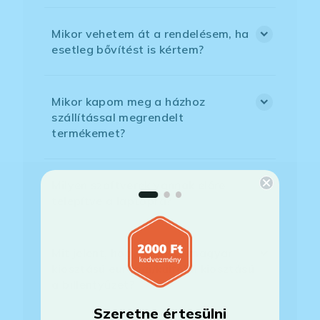
Mikor vehetem át a rendelésem, ha
esetleg bővítést is kértem?
Mikor kapom meg a házhoz
szállítással megrendelt
termékemet?
Milyen szoftverek vannak előre
telepítve a laptopra?
Mit jelent, hogy magyar/magyar
kiosztású európai/külföldi kiosztású
a billentyűzet?
Szeretne értesülni