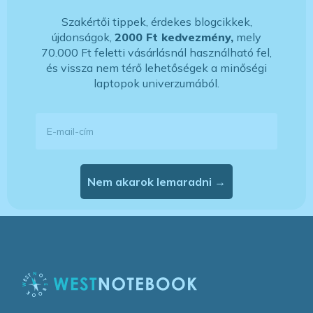
Szakértői tippek, érdekes blogcikkek,
újdonságok,
2000 Ft kedvezmény,
mely
70.000 Ft feletti vásárlásnál használható fel,
és vissza nem térő lehetőségek a minőségi
laptopok univerzumából.
E-mail-cím
Nem akarok lemaradni →