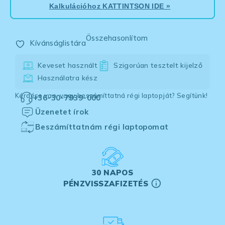
Kalkulációhoz
KATTINTSON IDE
»
Összehasonlítom
Kívánságlistára
Keveset használt
Szigorúan tesztelt kijelző
Használatra kész
Kérdése van, vagy beszámíttatná régi laptopját? Segítünk!
+36-30-7939-000
Üzenetet írok
Beszámíttatnám régi laptopomat
30 NAPOS
PÉNZVISSZAFIZETÉS