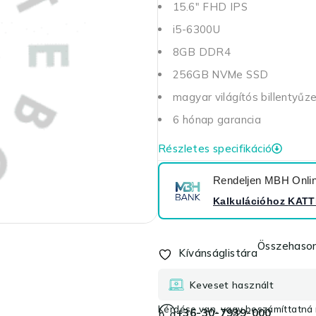
15.6" FHD IPS
i5-6300U
8GB DDR4
256GB NVMe SSD
magyar világítós billentyűz
6 hónap garancia
Részletes specifikáció
Rendeljen MBH Online
Kalkulációhoz
KATT
Összehason
Kívánságlistára
Keveset használt
Kérdése van, vagy beszámíttatná r
+36-30-7939-000