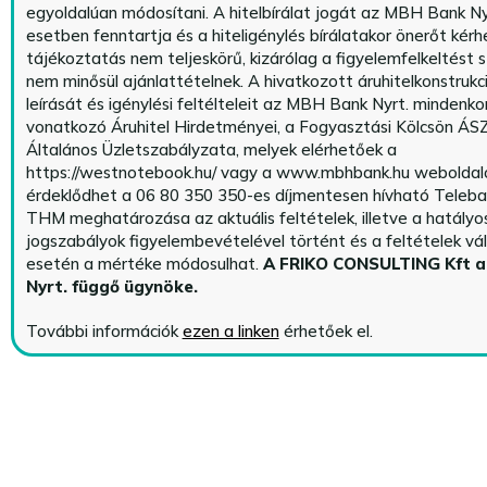
egyoldalúan módosítani. A hitelbírálat jogát az MBH Bank Ny
esetben fenntartja és a hiteligénylés bírálatakor önerőt kérhe
tájékoztatás nem teljeskörű, kizárólag a figyelemfelkeltést s
nem minősül ajánlattételnek. A hivatkozott áruhitelkonstrukc
leírását és igénylési feltélteleit az MBH Bank Nyrt. mindenko
vonatkozó Áruhitel Hirdetményei, a Fogyasztási Kölcsön ÁSZ
Általános Üzletszabályzata, melyek elérhetőek a
https://westnotebook.hu/
vagy a www.mbhbank.hu weboldalo
érdeklődhet a 06 80 350 350-es díjmentesen hívható Teleba
THM meghatározása az aktuális feltételek, illetve a hatályo
jogszabályok figyelembevételével történt és a feltételek vá
esetén a mértéke módosulhat.
A FRIKO CONSULTING Kft 
Nyrt. függő ügynöke
.
További információk
ezen a linken
érhetőek el.