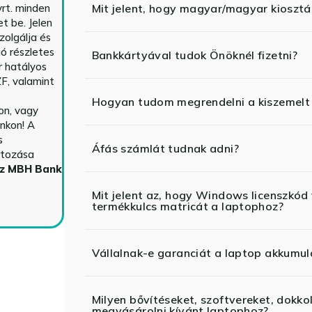
rt. minden
Mit jelent, hogy magyar/magyar kiosztás
t be. Jelen
zolgálja és
ió részletes
Bankkártyával tudok Önöknél fizetni?
r hatályos
F, valamint
Hogyan tudom megrendelni a kiszemelt
n, vagy
nkon! A
s
Áfás számlát tudnak adni?
ltozása
az MBH Bank
Mit jelent az, hogy Windows licenszk
termékkulcs matricát a laptophoz?
Vállalnak-e garanciát a laptop akkumul
Milyen bővítéseket, szoftvereket, dokko
megvásárolni kívánt laptophoz?