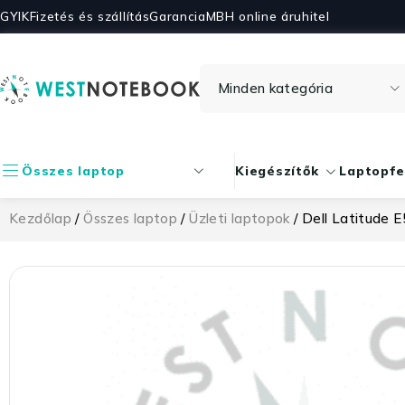
GYIK
Fizetés és szállítás
Garancia
MBH online áruhitel
Összes laptop
Kiegészítők
Laptopfe
Kezdőlap
/
Összes laptop
/
Üzleti laptopok
/ Dell Latitude 