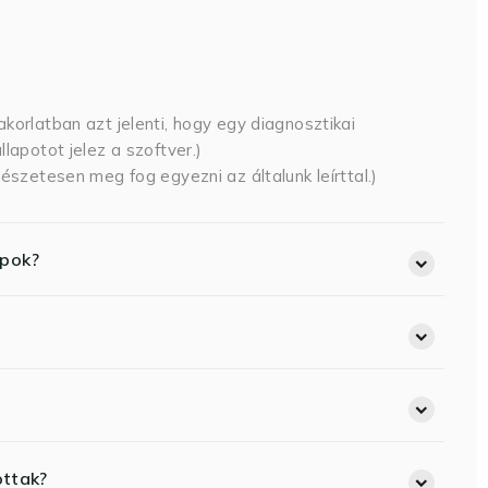
korlatban azt jelenti, hogy egy diagnosztikai
lapotot jelez a szoftver.)
észetesen meg fog egyezni az általunk leírttal.)
opok?
ottak?