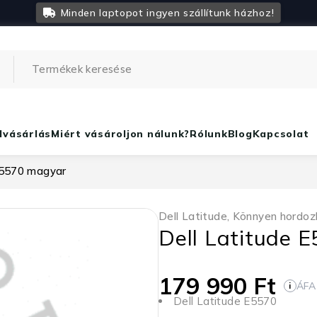
Minden laptopot ingyen szállítunk házhoz!
lvásárlás
Miért vásároljon nálunk?
Rólunk
Blog
Kapcsolat
E5570 magyar
Dell Latitude
,
Könnyen hordoz
Dell Latitude 
179 990
Ft
ÁFA
i
Dell Latitude E5570