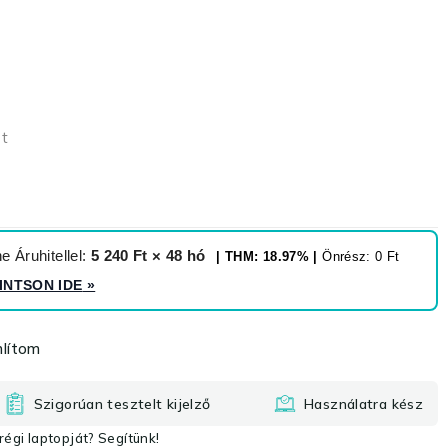
et
 Áruhitellel:
5 240 Ft × 48 hó
| THM: 18.97% |
Önrész: 0 Ft
INTSON IDE
»
lítom
Szigorúan tesztelt kijelző
Használatra kész
égi laptopját? Segítünk!