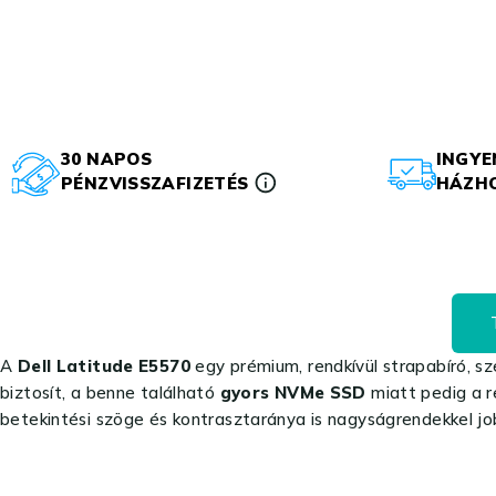
30 NAPOS
INGYE
PÉNZVISSZAFIZETÉS
HÁZHO
A
Dell Latitude E5570
egy prémium, rendkívül strapabíró, sz
biztosít, a benne található
gyors NVMe SSD
miatt pedig a re
betekintési szöge és kontrasztaránya is nagyságrendekkel job