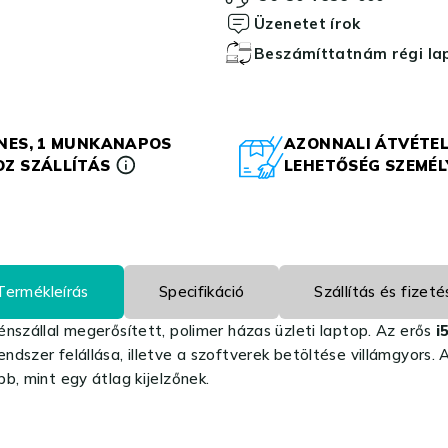
Üzenetet írok
Beszámíttatnám régi l
NES, 1 MUNKANAPOS
AZONNALI ÁTVÉTEL
Z SZÁLLÍTÁS
LEHETŐSÉG SZEMÉ
Termékleírás
Specifikáció
Szállítás és fizeté
énszállal megerősített, polimer házas üzleti laptop. Az erős
i
ndszer felállása, illetve a szoftverek betöltése villámgyors. 
b, mint egy átlag kijelzőnek.