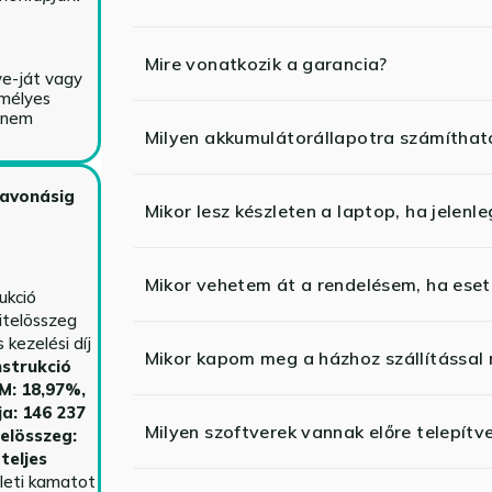
Mire vonatkozik a garancia?
ve-ját vagy
emélyes
y nem
Milyen akkumulátorállapotra számíthat
zavonásig
Mikor lesz készleten a laptop, ha jelenl
Mikor vehetem át a rendelésem, ha esetl
ukció
itelösszeg
kezelési díj
Mikor kapom meg a házhoz szállítással
strukció
HM: 18,97%,
ja: 146 237
Milyen szoftverek vannak előre telepítv
telösszeg:
teljes
yleti kamatot