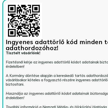
Ingyenes adattörlő kód minden t
adathordozóhoz!
Tisztelt vásárlónk!
Fizetésnél kérje az ingyenes adattörlő kódot adatainak biz
érdekében!
A Kormány döntése alapján a kereskedő tartós adathordoz
vásárlásakor köteles a fogyasztó részére ingyenes adattörl
biztosítani.
Használja az ingyenes adattörlő kódot adatainak biztonság
érdekében!
További információ a Nemzeti Média- és Hírközlési Hatóság