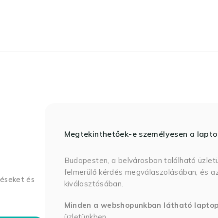
Megtekinthetőek-e személyesen a lapt
Budapesten, a belvárosban található üzlet
felmerülő kérdés megválaszolásában, és az
déseket és
kiválasztásában.
Minden a webshopunkban látható lapto
üzletünkben.