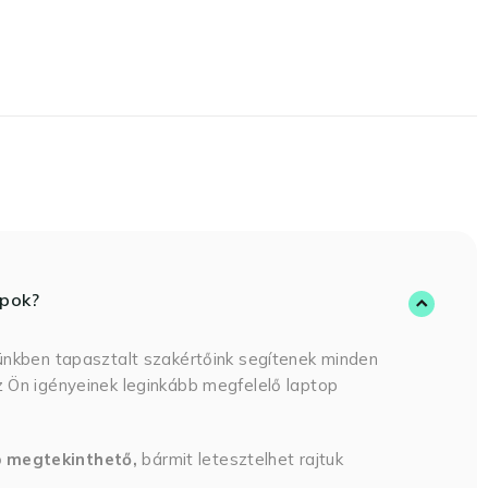
opok?
ünkben tapasztalt szakértőink segítenek minden
 Ön igényeinek leginkább megfelelő laptop
p megtekinthető,
bármit letesztelhet rajtuk