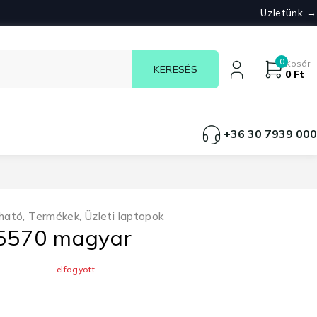
Üzletünk →
0
Kosár
0
Ft
+36 30 7939 000
ható
,
Termékek
,
Üzleti laptopok
E5570 magyar
elfogyott