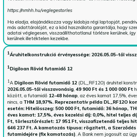
https://nmhh.hu/veglegestorles
Ha eladja, elajándékozza vagy kidobja régi laptopját, pendri
más adattárolóját, ez a kód használata garantálja, hogy sz
adatai véglegesen, visszaállíthatatlanul törlésre kerülnek, íg
kerülnek illetéktelen kezekbe.
1
Áruhitelkonstrukció érvényessége: 2026.05.05-től viss
1
Digiloan Rövid futamidő 12
1
A
Digiloan Rövid futamidő 12
(DL_RF12O) áruhitel konstr
2026.05.05-től visszavonásig
,
49 900 Ft és 1 000 000 Ft
h
között, a futamidő
12-48 hónap
, az éves kamat 17,5%, éves 
nincs, a
THM 18,97%.
Reprezentatív példa DL_RF12O kon
esetén: Hitelösszeg: 500 000 Ft, futamidő: 36 hónap, T
éves kamat: 17,5%, éves kezelési díj: 0,0%, hitel teljes dí
Ft, törlesztőrészlet: 17 951 Ft, visszafizetendő teljes hi
646 237 Ft.
A kamatozás típusa: rögzített, a Szerződés 
futamidejére (fix kamatozás)
. A Bank nem jogosult az üg