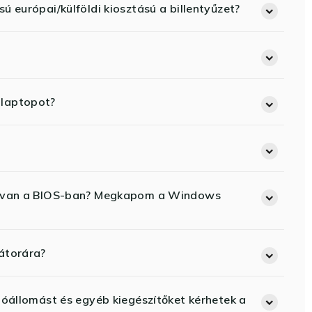
ú európai/külföldi kiosztású a billentyűzet?
 laptopot?
ód van a BIOS-ban? Megkapom a Windows
átorára?
lóállomást és egyéb kiegészítőket kérhetek a