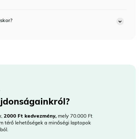
skor?
újdonságainkról?
k,
2000 Ft kedvezmény,
mely 70.000 Ft
nem térő lehetőségek a minőségi laptopok
ból.