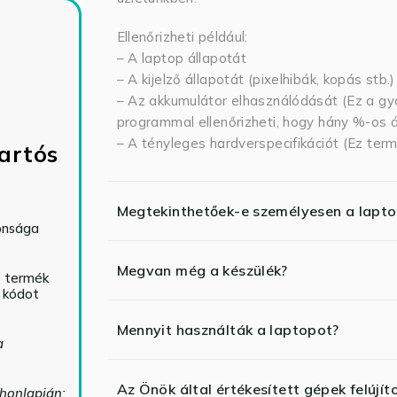
Ellenőrizheti például:
– A laptop állapotát
– A kijelző állapotát (pixelhibák, kopás stb.)
– Az akkumulátor elhasználódását (Ez a gya
programmal ellenőrizheti, hogy hány %-os ál
– A tényleges hardverspecifikációt (Ez term
artós
Megtekinthetőek-e személyesen a lapt
tonsága
Megvan még a készülék?
ó termék
ő kódot
Mennyit használták a laptopot?
a
Az Önök által értékesített gépek felújít
 honlapján: