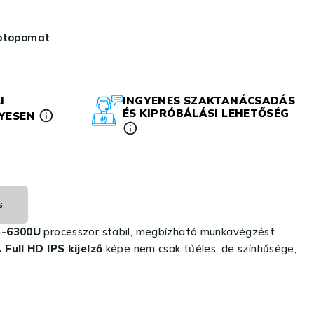
aptopomat
I
INGYENES SZAKTANÁCSADÁS
ÉS KIPRÓBÁLÁSI LEHETŐSÉG
LYESEN
s
5-6300U
processzor stabil, megbízható munkavégzést
A
Full HD IPS kijelző
képe nem csak tűéles, de színhűsége,