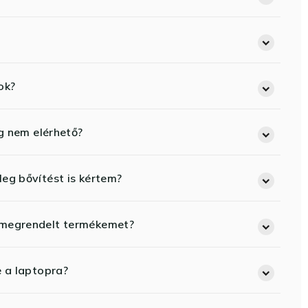
ok?
eg nem elérhető?
eg bővítést is kértem?
 megrendelt termékemet?
e a laptopra?