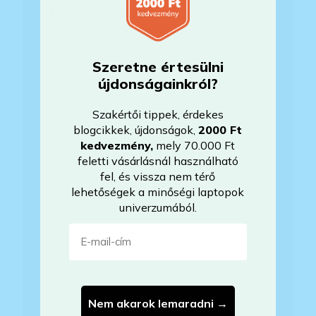
Milyen szoftverek vannak előre
telepítve a laptopra?
Szeretne értesülni
Mit jelent, hogy magyar/magyar
újdonságainkról?
kiosztású európai/külföldi kiosztású
a billentyűzet?
Szakértői tippek, érdekes
blogcikkek, újdonságok,
2000 Ft
kedvezmény
,
mely 70.000 Ft
feletti vásárlásnál használható
Bankkártyával tudok Önöknél
fel, és vissza nem térő
fizetni?
lehetőségek a minőségi laptopok
univerzumából.
E-mail-cím
Hogyan tudom megrendelni a
kiszemelt laptopot?
Áfás számlát tudnak adni?
Nem akarok lemaradni →