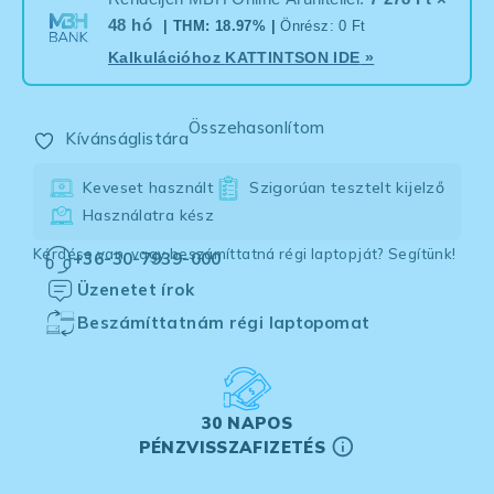
48 hó
| THM: 18.97% |
Önrész: 0 Ft
Kalkulációhoz
KATTINTSON IDE
»
Összehasonlítom
Kívánságlistára
Keveset használt
Szigorúan tesztelt kijelző
Használatra kész
Kérdése van, vagy beszámíttatná régi laptopját? Segítünk!
+36-30-7939-000
Üzenetet írok
Beszámíttatnám régi laptopomat
30 NAPOS
PÉNZVISSZAFIZETÉS