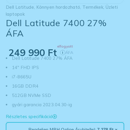
Dell Latitude
,
Könnyen hordozható
,
Termékek
,
Üzleti
laptopok
Dell Latitude 7400 27%
ÁFA
elfogyott
249 990
Ft
ÁFA
i
Dell Latitude 7400 27% ÁFA
14" FHD IPS
i7-8665U
16GB DDR4
512GB NVMe SSD
gyári garancia 2023.04.30-ig
Részletes specifikáció
Rendeljen MBH Online Áruhitellel:
7 278 Ft ×