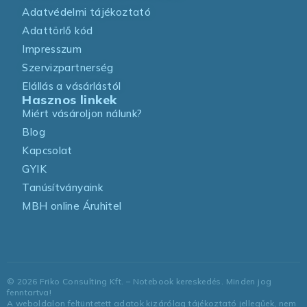
Adatvédelmi tájékoztató
Adattörlő kód
Impresszum
Szervizpartnerség
Elállás a vásárlástól
Hasznos linkek
Miért vásároljon nálunk?
Blog
Kapcsolat
GYIK
Tanúsítványaink
MBH online Áruhitel
©
2026
Friko Consulting Kft. – Notebook kereskedés. Minden jog
fenntartva!
A weboldalon feltüntetett adatok kizárólag tájékoztató jellegűek, nem