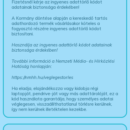
Fizetésnél kérje az ingyenes adattörlő kódot
adatainak biztonsága érdekében!
A Kormány döntése alapján a kereskedő tartós
adathordozó termék vásárlásakor köteles a
fogyasztó részére ingyenes adattörlő kódot
biztosítani.
Használja az ingyenes adattörlő kódot adatainak
biztonsága érdekében!
További információ a Nemzeti Média- és Hírközlési
Hatóság honlapján:
https://nmhh.hu/veglegestorles
Ha eladja, elajándékozza vagy kidobja régi
laptopját, pendrive-ját vagy más adattárolóját, ez a
kód használata garantálja, hogy személyes adatai
véglegesen, visszaállíthatatlanul törlésre kerülnek,
így nem kerülnek illetéktelen kezekbe.