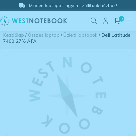
Minden laptopot ingyen szállítunk házhoz!
0
Kezdőlap
/
Összes laptop
/
Üzleti laptopok
/ Dell Latitude
7400 27% ÁFA