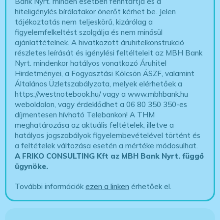
Bank Nyrt. minden esetben fenntartja és a
hiteligénylés bírálatakor önerőt kérhet be. Jelen
tájékoztatás nem teljeskörű, kizárólag a
figyelemfelkeltést szolgálja és nem minősül
ajánlattételnek. A hivatkozott áruhitelkonstrukció
részletes leírását és igénylési feltélteleit az MBH Bank
Nyrt. mindenkor hatályos vonatkozó Áruhitel
Hirdetményei, a Fogyasztási Kölcsön ÁSZF, valamint
Általános Üzletszabályzata, melyek elérhetőek a
https://westnotebook.hu/
vagy a www.mbhbank.hu
weboldalon, vagy érdeklődhet a 06 80 350 350-es
díjmentesen hívható Telebankon! A THM
meghatározása az aktuális feltételek, illetve a
hatályos jogszabályok figyelembevételével történt és
a feltételek változása esetén a mértéke módosulhat.
A FRIKO CONSULTING Kft az MBH Bank Nyrt. függő
ügynöke
.
További információk
ezen a linken
érhetőek el.