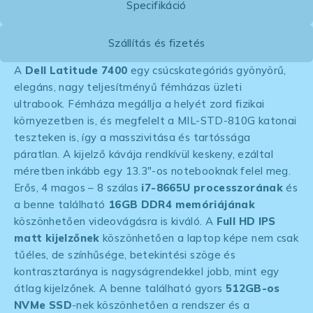
Specifikáció
Szállítás és fizetés
A
Dell Latitude 7400
egy csúcskategóriás gyönyörű,
elegáns, nagy teljesítményű fémházas üzleti
ultrabook. Fémháza megállja a helyét zord fizikai
környezetben is, és megfelelt a MIL-STD-810G katonai
teszteken is, így a masszivitása és tartóssága
páratlan. A kijelző kávája rendkívül keskeny, ezáltal
méretben inkább egy 13.3″-os notebooknak felel meg.
Erős, 4 magos – 8 szálas
i7-8665U processzorának
és
a benne található
16GB DDR4 memóriájának
köszönhetően videovágásra is kiváló. A
Full HD IPS
matt kijelzőnek
köszönhetően a laptop képe nem csak
tűéles, de színhűsége, betekintési szöge és
kontrasztaránya is nagyságrendekkel jobb, mint egy
átlag kijelzőnek. A benne található gyors
512GB-os
NVMe SSD
-nek köszönhetően a rendszer és a