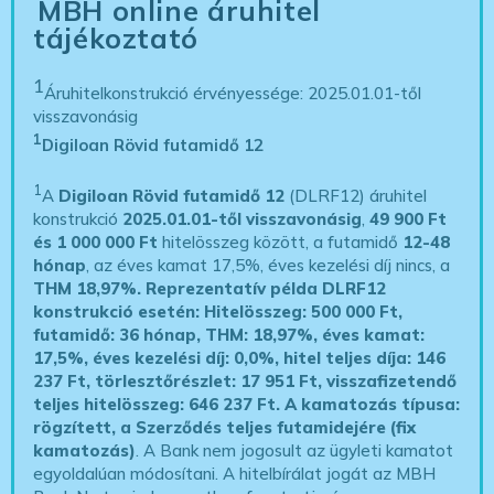
MBH online áruhitel
tájékoztató
1
Áruhitelkonstrukció érvényessége: 2025.01.01-től
visszavonásig
1
Digiloan Rövid futamidő 12
1
A
Digiloan Rövid futamidő 12
(DLRF12) áruhitel
konstrukció
2025.01.01-től visszavonásig
,
49 900 Ft
és 1 000 000 Ft
hitelösszeg között, a futamidő
12-48
hónap
, az éves kamat 17,5%, éves kezelési díj nincs, a
THM 18,97%.
Reprezentatív példa DLRF12
konstrukció esetén: Hitelösszeg: 500 000 Ft,
futamidő: 36 hónap, THM: 18,97%, éves kamat:
17,5%, éves kezelési díj: 0,0%, hitel teljes díja: 146
237 Ft, törlesztőrészlet: 17 951 Ft, visszafizetendő
teljes hitelösszeg: 646 237 Ft.
A kamatozás típusa:
rögzített, a Szerződés teljes futamidejére (fix
kamatozás)
. A Bank nem jogosult az ügyleti kamatot
egyoldalúan módosítani. A hitelbírálat jogát az MBH