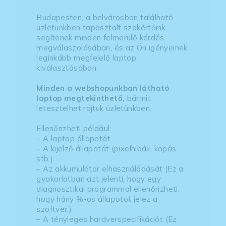
Budapesten, a belvárosban található
üzletünkben tapasztalt szakértőink
segítenek minden felmerülő kérdés
megválaszolásában, és az Ön igényeinek
leginkább megfelelő laptop
kiválasztásában.
Minden a webshopunkban látható
laptop megtekinthető,
bármit
letesztelhet rajtuk üzletünkben.
Ellenőrizheti például:
– A laptop állapotát
– A kijelző állapotát (pixelhibák, kopás
stb.)
– Az akkumulátor elhasználódását (Ez a
gyakorlatban azt jelenti, hogy egy
diagnosztikai programmal ellenőrizheti,
hogy hány %-os állapotot jelez a
szoftver.)
– A tényleges hardverspecifikációt (Ez