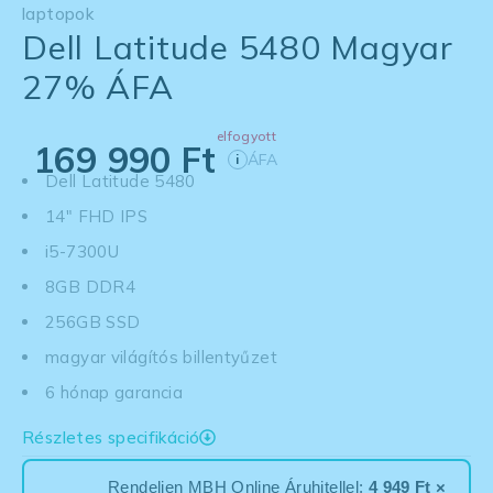
laptopok
Dell Latitude 5480 Magyar
27% ÁFA
elfogyott
169 990
Ft
ÁFA
i
Dell Latitude 5480
14" FHD IPS
i5-7300U
8GB DDR4
256GB SSD
magyar világítós billentyűzet
6 hónap garancia
Részletes specifikáció
Rendeljen MBH Online Áruhitellel:
4 949 Ft ×