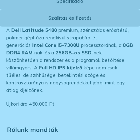
Specifikáció
Szállítás és fizetés
A
Dell Latitude 5480
prémium, szénszálas erősítésű,
polimer gépháza rendkívül strapabíró. 7.
generációs
Intel Core i5-7300U
processzorának, a
8GB
DDR4 RAM
-nak, és a
256GB-os SSD
-nek
köszönhetően a rendszer és a programok betöltése
villámgyors. A
Full HD IPS kijelző
képe nem csak
tűéles, de színhűsége, betekintési szöge és
kontrasztaránya is nagyságrendekkel jobb, mint egy
átlag kijelzőnek.
Újkori ára 450.000 Ft
Rólunk mondták