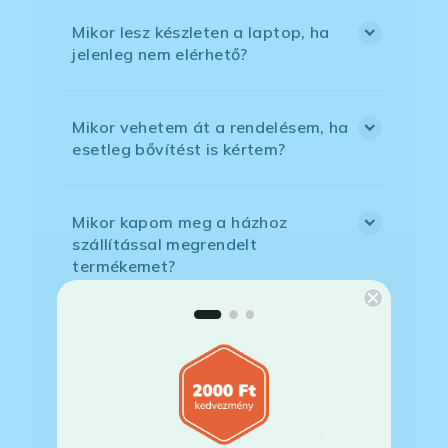
Mikor lesz készleten a laptop, ha
jelenleg nem elérhető?
Mikor vehetem át a rendelésem, ha
esetleg bővítést is kértem?
Mikor kapom meg a házhoz
szállítással megrendelt
termékemet?
Milyen szoftverek vannak előre
telepítve a laptopra?
Mit jelent, hogy magyar/magyar