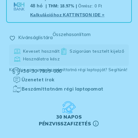
48 hó
| THM: 18.97% |
Önrész: 0 Ft
Kalkulációhoz
KATTINTSON IDE
»
Összehasonlítom
Kívánságlistára
Keveset használt
Szigorúan tesztelt kijelző
Használatra kész
Kérdése van, vagy beszámíttatná régi laptopját? Segítünk!
+36-30-7939-000
Üzenetet írok
Beszámíttatnám régi laptopomat
30 NAPOS
PÉNZVISSZAFIZETÉS