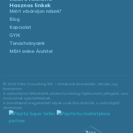
Hasznos linkek
Miért vásároljon nálunk?
Blog
Kapcsolat
GYIK
Tanúsítványaink
MBH online Áruhitel
©
2026
Friko Consulting Kft. – Notebook kereskedés. Minden jog
fenntartva!
A weboldalon feltüntetett adatok kizárólag tájékoztató jellegűek, nem
minősülnek ajánlattételnek.
A termékeknél megjelenített képek csak illusztrációk, a valóságtól
eltérhetnek.
marketplace
partner