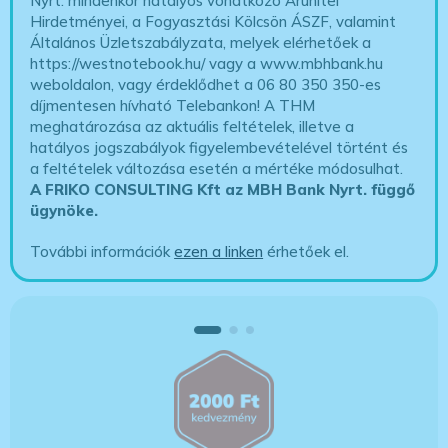
Nyrt. mindenkor hatályos vonatkozó Áruhitel
Hirdetményei, a Fogyasztási Kölcsön ÁSZF, valamint
Általános Üzletszabályzata, melyek elérhetőek a
https://westnotebook.hu/
vagy a www.mbhbank.hu
weboldalon, vagy érdeklődhet a 06 80 350 350-es
díjmentesen hívható Telebankon! A THM
meghatározása az aktuális feltételek, illetve a
hatályos jogszabályok figyelembevételével történt és
a feltételek változása esetén a mértéke módosulhat.
A FRIKO CONSULTING Kft az MBH Bank Nyrt. függő
ügynöke
.
További információk
ezen a linken
érhetőek el.