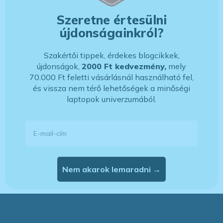
Szeretne értesülni
újdonságainkról?
Szakértői tippek, érdekes blogcikkek,
újdonságok,
2000 Ft kedvezmény,
mely
70.000 Ft feletti vásárlásnál használható fel,
és vissza nem térő lehetőségek a minőségi
laptopok univerzumából.
E-mail-cím
Nem akarok lemaradni →