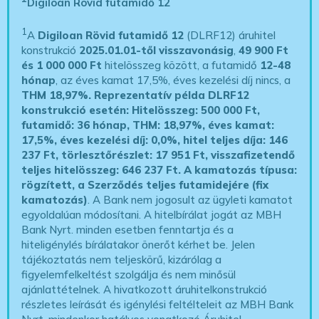
Digiloan Rövid futamidő 12
1
A
Digiloan Rövid futamidő 12
(DLRF12) áruhitel
konstrukció
2025.01.01-től visszavonásig
,
49 900 Ft
és 1 000 000 Ft
hitelösszeg között, a futamidő
12-48
hónap
, az éves kamat 17,5%, éves kezelési díj nincs, a
THM 18,97%.
Reprezentatív példa DLRF12
konstrukció esetén: Hitelösszeg: 500 000 Ft,
futamidő: 36 hónap, THM: 18,97%, éves kamat:
17,5%, éves kezelési díj: 0,0%, hitel teljes díja: 146
237 Ft, törlesztőrészlet: 17 951 Ft, visszafizetendő
teljes hitelösszeg: 646 237 Ft.
A kamatozás típusa:
rögzített, a Szerződés teljes futamidejére (fix
kamatozás)
. A Bank nem jogosult az ügyleti kamatot
egyoldalúan módosítani. A hitelbírálat jogát az MBH
Bank Nyrt. minden esetben fenntartja és a
hiteligénylés bírálatakor önerőt kérhet be. Jelen
tájékoztatás nem teljeskörű, kizárólag a
figyelemfelkeltést szolgálja és nem minősül
ajánlattételnek. A hivatkozott áruhitelkonstrukció
részletes leírását és igénylési feltélteleit az MBH Bank