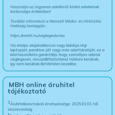
Használja az ingyenes adattörlő kódot adatainak
biztonsága érdekében!
További információ a Nemzeti Média- és Hírközlési
Hatóság honlapján:
https://nmhh.hu/veglegestorles
Ha eladja, elajándékozza vagy kidobja régi
laptopját, pendrive-ját vagy más adattárolóját, ez a
kód használata garantálja, hogy személyes adatai
véglegesen, visszaállíthatatlanul törlésre kerülnek,
így nem kerülnek illetéktelen kezekbe.
MBH online áruhitel
tájékoztató
1
Áruhitelkonstrukció érvényessége: 2025.01.01-től
visszavonásig
1