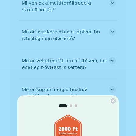
Milyen akkumulátorállapotra
számíthatok?
Mikor lesz készleten a laptop, ha
jelenleg nem elérhető?
Mikor vehetem át a rendelésem, ha
esetleg bővítést is kértem?
Mikor kapom meg a házhoz
szállítással megrendelt
termékemet?
Milyen szoftverek vannak előre
telepítve a laptopra?