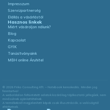
Impresszum
Szervizpartnerség
Elállás a vásárlástól
Hasznos linkek
Miért vásároljon nálunk?
Blog
Kapcsolat
GYIK
Tanúsítványaink
MBH online Áruhitel
©
2026
Friko Consulting Kft. – Notebook kereskedés. Minden jog
fenntartva!
A weboldalon feltüntetett adatok kizárólag tájékoztató jellegűek, nem
minősülnek ajánlattételnek.
A termékeknél megjelenített képek csak illusztrációk, a valóságtól
eltérhetnek.