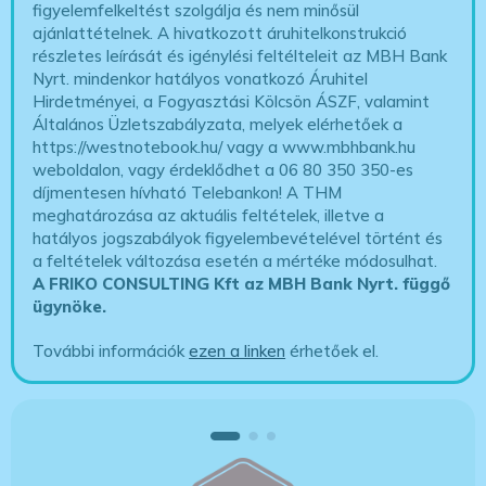
figyelemfelkeltést szolgálja és nem minősül
ajánlattételnek. A hivatkozott áruhitelkonstrukció
részletes leírását és igénylési feltélteleit az MBH Bank
Nyrt. mindenkor hatályos vonatkozó Áruhitel
Hirdetményei, a Fogyasztási Kölcsön ÁSZF, valamint
Általános Üzletszabályzata, melyek elérhetőek a
https://westnotebook.hu/
vagy a www.mbhbank.hu
weboldalon, vagy érdeklődhet a 06 80 350 350-es
díjmentesen hívható Telebankon! A THM
meghatározása az aktuális feltételek, illetve a
hatályos jogszabályok figyelembevételével történt és
a feltételek változása esetén a mértéke módosulhat.
A FRIKO CONSULTING Kft az MBH Bank Nyrt. függő
ügynöke
.
További információk
ezen a linken
érhetőek el.