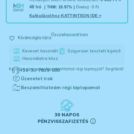
48 hó
| THM: 18.97% |
Önrész: 0 Ft
Kalkulációhoz
KATTINTSON IDE
»
Összehasonlítom
Kívánságlistára
Keveset használt
Szigorúan tesztelt kijelző
Használatra kész
Kérdése van, vagy beszámíttatná régi laptopját? Segítünk!
+36-30-7939-000
Üzenetet írok
Beszámíttatnám régi laptopomat
30 NAPOS
PÉNZVISSZAFIZETÉS