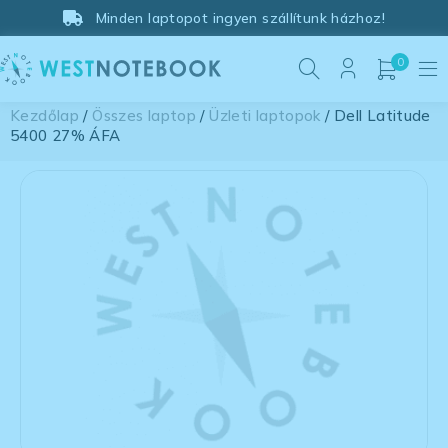
Minden laptopot ingyen szállítunk házhoz!
0
Kezdőlap
/
Összes laptop
/
Üzleti laptopok
/ Dell Latitude
5400 27% ÁFA