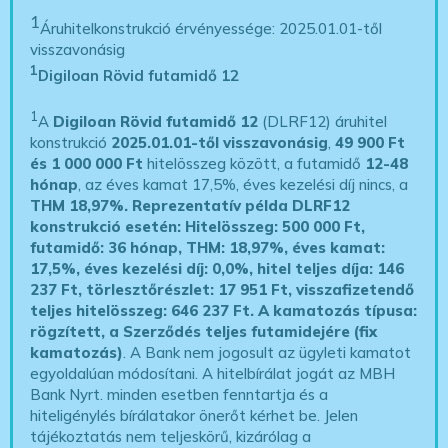
1
Áruhitelkonstrukció érvényessége: 2025.01.01-től
visszavonásig
1
Digiloan Rövid futamidő 12
1
A
Digiloan Rövid futamidő 12
(DLRF12) áruhitel
konstrukció
2025.01.01-től visszavonásig
,
49 900 Ft
és 1 000 000 Ft
hitelösszeg között, a futamidő
12-48
hónap
, az éves kamat 17,5%, éves kezelési díj nincs, a
THM 18,97%.
Reprezentatív példa DLRF12
konstrukció esetén: Hitelösszeg: 500 000 Ft,
futamidő: 36 hónap, THM: 18,97%, éves kamat:
17,5%, éves kezelési díj: 0,0%, hitel teljes díja: 146
237 Ft, törlesztőrészlet: 17 951 Ft, visszafizetendő
teljes hitelösszeg: 646 237 Ft.
A kamatozás típusa:
rögzített, a Szerződés teljes futamidejére (fix
kamatozás)
. A Bank nem jogosult az ügyleti kamatot
egyoldalúan módosítani. A hitelbírálat jogát az MBH
Bank Nyrt. minden esetben fenntartja és a
hiteligénylés bírálatakor önerőt kérhet be. Jelen
tájékoztatás nem teljeskörű, kizárólag a