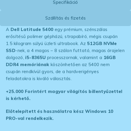
Specifikáció
Szállítás és fizetés
A
Dell Latitude 5400
egy prémium, szénszálas
erősítésű polimer gépházú, strapabíró, mégis csupán
1.5 kilogram súlyú üzleti ultrabook. Az
512GB NVMe
SSD
-nek, a 4 magos – 8 szálon futtató, magas órajelen
dolgozó,
i5-8365U
processzornak, valamint a
16GB
DDR4 memóriának
köszönhetően az 5400 nem
csupán rendkívül gyors, de a hardverigényes
feladatokra is kiváló választás.
+25.000 Forintért magyar világítós billentyűzettel
is kérhető.
Előtelepített és használatra kész Windows 10
PRO-val rendelkezik.