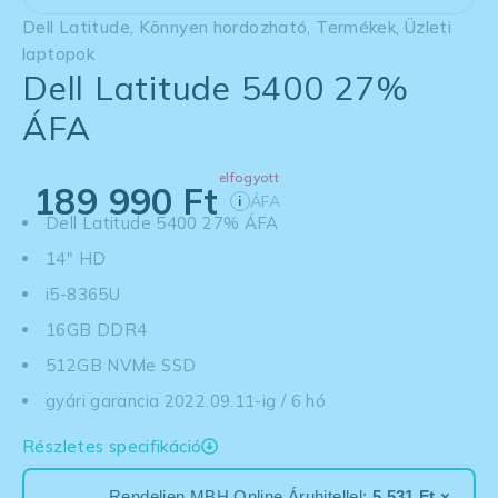
Dell Latitude
,
Könnyen hordozható
,
Termékek
,
Üzleti
laptopok
Dell Latitude 5400 27%
ÁFA
elfogyott
189 990
Ft
ÁFA
i
Dell Latitude 5400 27% ÁFA
14" HD
i5-8365U
16GB DDR4
512GB NVMe SSD
gyári garancia 2022.09.11-ig / 6 hó
Részletes specifikáció
Rendeljen MBH Online Áruhitellel:
5 531 Ft ×