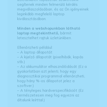
segítenek minden felmerülő kérdés
megválaszolásában, és az Ön igényeinek
leginkább megfelelő laptop
kiválasztásában.
Minden a webshopunkban látható
laptop megtekinthető,
bármit
letesztelhet rajtuk üzletünkben.
Ellenőrizheti például:
– A laptop állapotát
– A kijelző állapotát (pixelhibák, kopás
stb.)
– Az akkumulátor elhasználódását (Ez a
gyakorlatban azt jelenti, hogy egy
diagnosztikai programmal ellenőrizheti,
hogy hány %-os állapotot jelez a
szoftver.)
– A tényleges hardverspecifikációt (Ez
természetesen meg fog egyezni az
általunk leírttal.)