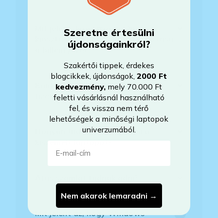
Mit jelent, hogy magyar/magyar
Szeretne értesülni
kiosztású európai/külföldi kiosztású
újdonságainkról?
a billentyűzet?
Szakértői tippek, érdekes
blogcikkek, újdonságok,
2000 Ft
Bankkártyával tudok Önöknél
kedvezmény
,
mely 70.000 Ft
fizetni?
feletti vásárlásnál használható
fel, és vissza nem térő
lehetőségek a minőségi laptopok
univerzumából.
Hogyan tudom megrendelni a
kiszemelt laptopot?
E-mail-cím
Áfás számlát tudnak adni?
Nem akarok lemaradni →
Mit jelent az, hogy Windows