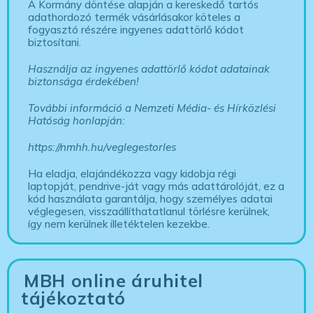
A Kormány döntése alapján a kereskedő tartós
adathordozó termék vásárlásakor köteles a
fogyasztó részére ingyenes adattörlő kódot
biztosítani.
Használja az ingyenes adattörlő kódot adatainak
biztonsága érdekében!
További információ a Nemzeti Média- és Hírközlési
Hatóság honlapján:
https://nmhh.hu/veglegestorles
Ha eladja, elajándékozza vagy kidobja régi
laptopját, pendrive-ját vagy más adattárolóját, ez a
kód használata garantálja, hogy személyes adatai
véglegesen, visszaállíthatatlanul törlésre kerülnek,
így nem kerülnek illetéktelen kezekbe.
MBH online áruhitel
tájékoztató