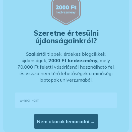
Szeretne értesülni
újdonságainkról?
Szakértői tippek, érdekes blogcikkek,
újdonságok,
2000 Ft kedvezmény,
mely
70.000 Ft feletti vásárlásnál használható fel,
és vissza nem térő lehetőségek a minőségi
laptopok univerzumából.
E-mail-cím
Nem akarok lemaradni →